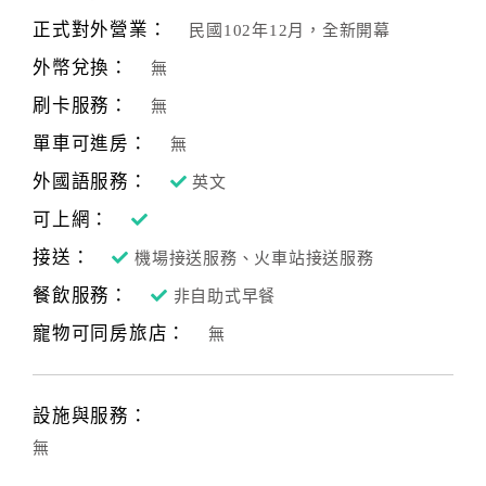
合
正式對外營業：
民國102年12月，全新開幕
作
外幣兌換：
無
提
案
刷卡服務：
無
單車可進房：
無
飯
外國語服務：
英文
店
可上網：
合
接送：
作
機場接送服務、火車站接送服務
餐飲服務：
非自助式早餐
寵物可同房旅店：
廠
無
商
合
作
設施與服務：
無