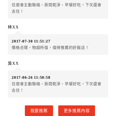
住宿會主動聯絡，房間乾淨、早餐好吃，下次還會
房者不得要求退其差額。（限原訂飯店）
去住！
五、保留住宿權益(保留住房)
．訂房者因故辦理訂單異動，本飯店可接受
保留住宿金
林XX
額3個月
限原訂飯店），異動完成後不得辦理取消退款。
（提出申辦日為保留起算日）
2017-07-30 11:51:27
．訂房者使用「保留住宿金額」時，請注意！為避免飯
價格合理，物超所值，值得推薦的好飯店！
店客滿，敬請及早計畫，如逾時未提出申辦，視同無條
件放棄訂單（住宿權益）。 （限原訂飯店使用）
．每筆訂單異動限定乙次，限原訂飯店，異動完成後不
吳XX
得辦理取消退款。
．訂單異動後，訂單費用總計大於原訂單費用總計時，
2017-06-26 11:50:58
訂房者應補足差額。 限原訂飯店
住宿會主動聯絡，房間乾淨、早餐好吃，下次還會
．訂單異動後，訂單費用總計小於原訂單費用總計時，
去住！
訂房者不得要求退其差額。限原訂飯店
六、取消訂單
我要推薦
更多推薦內容
訂房者因故取消訂單辦理退款，依下列標準申辦：