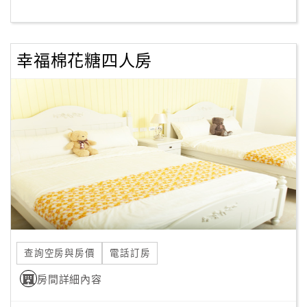
客
服
幸福棉花糖四人房
聯
絡
單
Line
線
上
客
服
查詢空房與房價
電話訂房
紅
利
房間詳細內容
查
詢