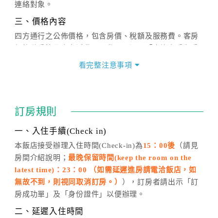
連絡對象。
三、價格內容
四方通行之公佈價格，包含房價、稅額及服務費。客房
價格隨季節及人文活動而異動，以選項「查詢空房與房
價」之當日價格為標準。
看完整注意事項
四、訂單異動
訂房成功後，訂房者如需異動內容，須於住房前在四方
通行「客服聯絡單」提出申辦，四方通行
恕不接受以電
訂房規則
話方式異動
訂單。
※非客服時間之申辦異動，皆為次日計算及辦理。
一、入住手續(Check in)
五、客服時間
本飯店接受辦理入住時間(Check-in)為
15：00後
（請見
房間介紹說明；
最晚保留時間(keep the room on the
週一至週日，上午9:00～晚上6:00
latest time)：23：00 （如需延遲進房請電洽飯店，如
六、聯絡方式
無故不到，則視同取消訂房。）
），訂房者請出示「訂
週一至週日：
客服聯絡單
、
LINE@
、電話：
房成功單」及「身份證件」以便辦理。
(07)9682715 。
二、延遲入住時間