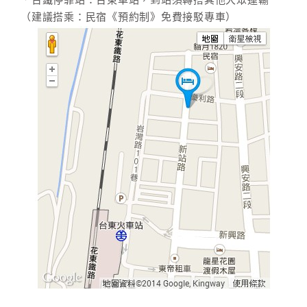
．台鐵停靠站：台東車站，到站須轉搭其他大眾運輸
（建議搭乘：民宿《預約制》免費接駁專車）