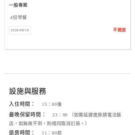
一般專案
4份早餐
訂
房
不開放
2026/08/10
Q&A
國
旅
卡
訂
房
設施與服務
入住時間：
15：00後
請
款
最晚保留時間：
23：00 （如需延遲進房請電洽飯
收
店，如無故不到，則視同取消訂房。）
據
退房時間：
11：00前