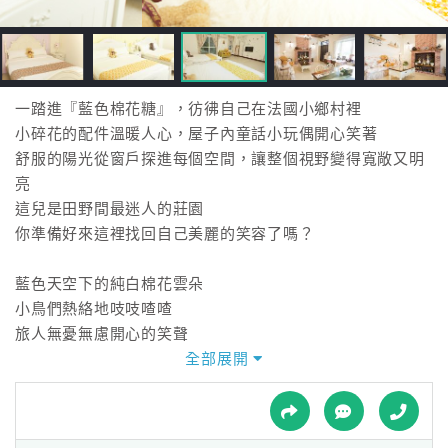
接
跟
飯
店
訂
一踏進『藍色棉花糖』，彷彿自己在法國小鄉村裡
房
小碎花的配件溫暖人心，屋子內童話小玩偶開心笑著
HOT
舒服的陽光從窗戶探進每個空間，讓整個視野變得寬敞又明
亮
這兒是田野間最迷人的莊園
特
你準備好來這裡找回自己美麗的笑容了嗎？
色
民
藍色天空下的純白棉花雲朵
宿
小鳥們熱絡地吱吱喳喳
旅人無憂無慮開心的笑聲
每一處都瀰漫著法國浪漫的氣氛
全部展開
全
有乾淨舒適的設備，溫馨可愛的客廳
球
在這裡展開一段美妙的旅程
租
車
是最適合不過了！