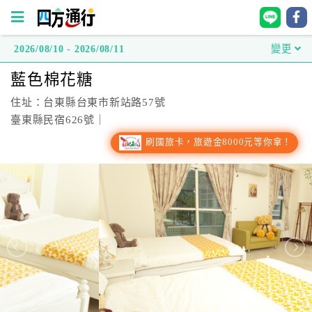
2026/08/10 - 2026/08/11
變更
四
藍色棉花糖
方
通
住址：台東縣台東市新站路57號
行
臺東縣民宿626號｜
訂
刷國旅卡，旅遊金8000元等你拿！
房
台
灣
訂
房
直