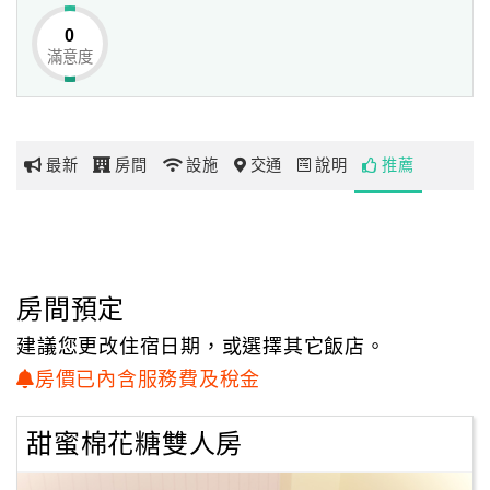
0
滿意度
網
紅
帶
你
最新
房間
設施
交通
說明
推薦
玩
玩
樂
地
房間預定
圖
建議您更改住宿日期，或選擇其它飯店。
顧
房價已內含服務費及稅金
客
服
甜蜜棉花糖雙人房
務