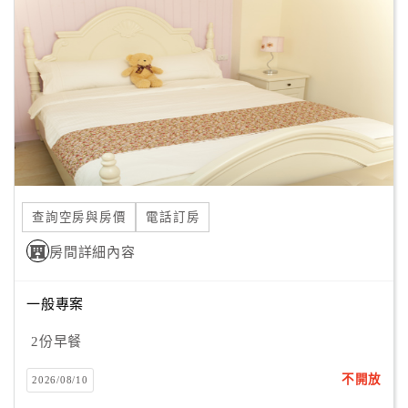
顧
客
滿
意
度
訂
單
查詢空房與房價
電話訂房
管
理
房間詳細內容
一般專案
會
員
2份早餐
帳
戶
不開放
2026/08/10