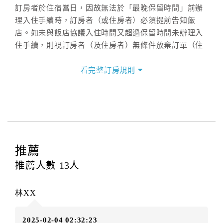
訂房者於住宿當日，因故無法於「最晚保留時間」前辦
理入住手續時，訂房者（或住房者）必須提前告知飯
店。如未與飯店協議入住時間又超過保留時間未辦理入
住手續，則視訂房者（及住房者）無條件放棄訂單（住
宿權益）。
看完整訂房規則
三、退房手續(Check out)
本飯店退房時間(Check-out)為 （
11：00前
），訂房者
與飯店之其他交易﹝如續住、加床、餐費、小費、電話
費...等﹞所發生之費用，必須與飯店現場結清。
四、訂單異動
訂房者應於
入住前3日
（不含入住當日）提出申辦，如未
推薦
提出申辦不得異動訂單。
推薦人數
13
人
每筆訂單異動限定
乙
次，限原訂飯店，異動完成後不得
辦理取消退款。
林XX
訂單異動後，訂單費用總計大於原訂單費用總計時，訂
房者應補足差額。（限原訂飯店）
2025-02-04 02:32:23
訂單異動後，訂單費用總計小於原訂單費用總計時，訂