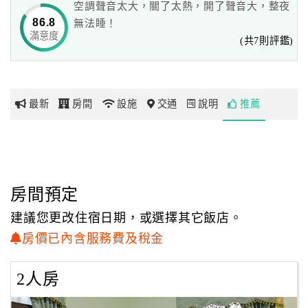
空調聲音太大，關了太熱，開了聲音大，整夜
許多遊客來到這裡，除了放鬆心情、呼吸新鮮空氣外，還可
86.8
無法睡！
以漫步在堤岸大壩上，享受浪漫！
滿意度
網
(共7則評鑑)
您也可以在堤岸上放風箏，體驗一下兒時記趣；
紅
此外，我們也提供腳踏車給喜歡休閒運動的您，可以在這兒
帶
騎車四處走走。
你
最新
房間
設施
交通
說明
推薦
玩
周邊的旅遊景點甚多，有玉虛宮玉皇大帝廟濟公活佛、九龍
宮、咖啡館都有一級棒的風景。
附近有綠盈牧場、半天岩紫雲寺、吳鳳成仁地、中華民俗村
玩
等。
樂
地
房間預定
在這附近有許多咖啡簡餐店，讓您在旅途中，在美食的陪伴
圖
下，更加的歡欣愉悅！
建議您更改住宿日期，或選擇其它飯店。
累了嗎?『仁義潭溫馨民宿』是您的最佳選擇！歡迎您的光
顧
房價已內含服務費及稅金
臨！
客
服
2人房
※合法民宿編號130
務