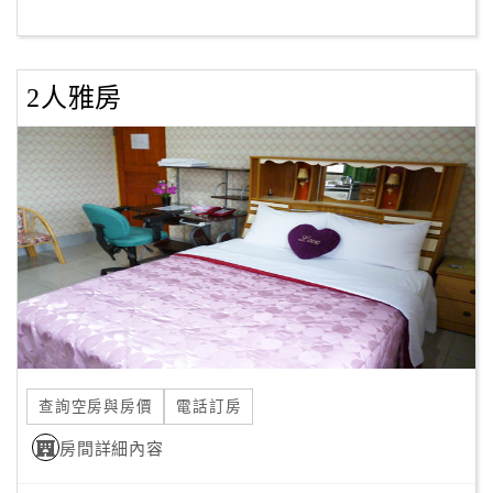
客
服
2人雅房
聯
絡
單
Line
線
上
客
服
查詢空房與房價
電話訂房
紅
利
房間詳細內容
查
詢