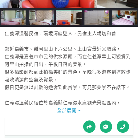
接
跟
飯
店
訂
仁義潭溫馨民宿，環境清幽迷人，民宿主人親切和善
房
HOT
鄰近嘉義市、離阿里山下六公里、上山賞景近又順路，
仁義潭是嘉義市市民的供水源頭，而在仁義潭早上可觀賞到
阿里山拍攝的日出、午後日落的美景，
特
很多攝影師都到此拍攝美好的景色，早晚很多遊客到這散步
色
吸收清潔的空氣及賞景，
民
假日更是無以計數的遊客到此賞景，可見那美景不在話下。
宿
仁義潭溫馨民宿位於嘉義縣仁義潭水庫觀光景點區內，
來這裡住宿的您，可以感受到民宿主人的親切與純樸，以及
全部展開
全
環境的清幽迷人！
球
喜歡美景嗎？那您絕不能錯過讓人目不暇給的美麗日出晨
租
車
景！