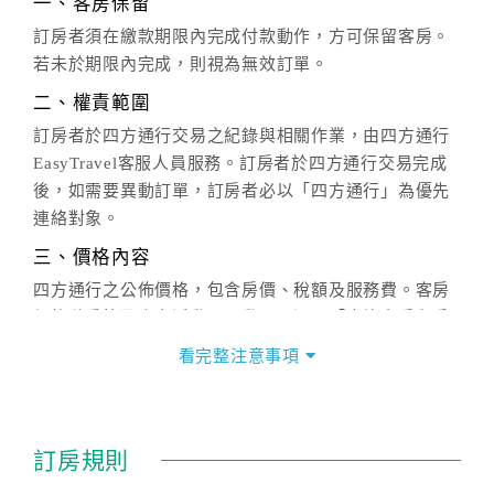
一、客房保留
訂房者須在繳款期限內完成付款動作，方可保留客房。
若未於期限內完成，則視為無效訂單。
二、權責範圍
訂房者於四方通行交易之紀錄與相關作業，由四方通行
EasyTravel客服人員服務。訂房者於四方通行交易完成
後，如需要異動訂單，訂房者必以「四方通行」為優先
連絡對象。
三、價格內容
四方通行之公佈價格，包含房價、稅額及服務費。客房
價格隨季節及人文活動而異動，以選項「查詢空房與房
價」之當日價格為標準。
看完整注意事項
四、訂單異動
訂房成功後，訂房者如需異動內容，須於住房前在四方
通行「客服聯絡單」提出申辦，四方通行
恕不接受以電
訂房規則
話方式異動
訂單。