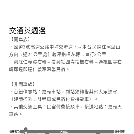
交通與週邊
【開車族】
．國道3號高速公路中埔交流道下→走台18線往阿里山
方向→過24公里處仁義潭指標左轉→直行2公里
到底仁義潭右轉→看到祇園寺指標右轉→過祇園寺右
轉即達即達仁義潭溫馨民宿。
【非開車族】
．台鐵停靠站：嘉義車站，到站須轉搭其他大眾運輸
（建議搭乘：計程車或民宿付費接駁車）。
．其他交通工具：民宿付費接駁車，接送地點：嘉義火
車站。