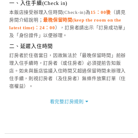
※非客服時間之申辦異動，皆為次日計算及辦理。
一、入住手續(Check in)
五、客服時間
本飯店接受辦理入住時間(Check-in)為
15：00後
（請見
房間介紹說明；
最晚保留時間(keep the room on the
週一至週日，上午9:00～晚上6:00
latest time)：24：00
），訂房者請出示「訂房成功單」
六、聯絡方式
及「身份證件」以便辦理。
週一至週日：
客服聯絡單
、
LINE@
、電話：
二、延遲入住時間
(07)9682715 。
訂房者於住宿當日，因故無法於「最晚保留時間」前辦
理入住手續時，訂房者（或住房者）必須提前告知飯
店。如未與飯店協議入住時間又超過保留時間未辦理入
住手續，則視訂房者（及住房者）無條件放棄訂單（住
宿權益）。
三、退房手續(Check out)
看完整訂房規則
本飯店退房時間(Check-out)為 （
12：00前
），訂房者
與飯店之其他交易﹝如續住、加床、餐費、小費、電話
費...等﹞所發生之費用，必須與飯店現場結清。
四、訂單異動