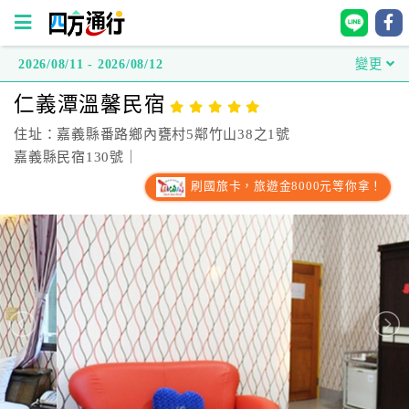
2026/08/11 - 2026/08/12
變更
四
仁義潭溫馨民宿
方
通
住址：嘉義縣番路鄉內甕村5鄰竹山38之1號
行
嘉義縣民宿130號｜
訂
刷國旅卡，旅遊金8000元等你拿！
房
台
灣
訂
房
直