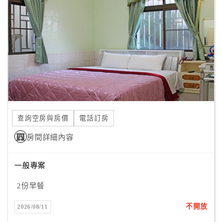
顧
客
滿
意
度
訂
單
查詢空房與房價
電話訂房
管
理
房間詳細內容
一般專案
會
員
2份早餐
帳
戶
不開放
2026/08/11