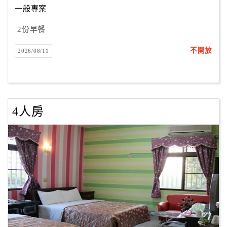
一般專案
2份早餐
訂
房
不開放
2026/08/11
Q&A
國
旅
4人房
卡
訂
房
請
款
收
據