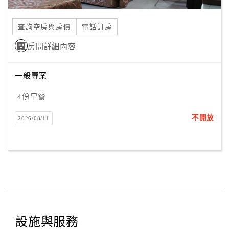
合
作
查詢空房與房價
電話訂房
提
房間詳細內容
案
一般專案
飯
店
4份早餐
合
不開放
2026/08/11
作
廠
商
合
作
設施與服務