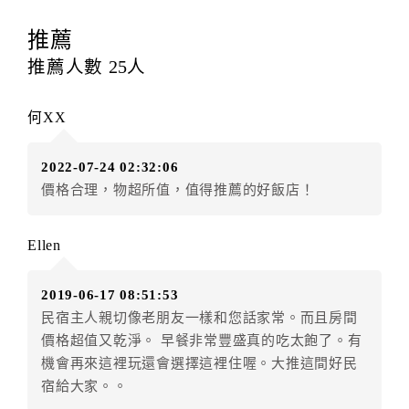
訂房者應於
入住前4日
（不含入住當日）提出申辦，如未
提出申辦不得異動訂單。
推薦
每筆訂單異動限定
乙
次，限原訂飯店，異動完成後不得
推薦人數
25
人
辦理取消退款。
訂單異動後，訂單費用總計大於原訂單費用總計時，訂
何XX
房者應補足差額。（限原訂飯店）
訂單異動後，訂單費用總計小於原訂單費用總計時，訂
2022-07-24 02:32:06
房者不得要求退其差額。（限原訂飯店）
價格合理，物超所值，值得推薦的好飯店！
五、保留住宿權益(保留住房)
．訂房者因故辦理訂單異動，本飯店可接受
保留住宿金
Ellen
額3個月
限原訂飯店），異動完成後不得辦理取消退款。
（提出申辦日為保留起算日）
2019-06-17 08:51:53
．訂房者使用「保留住宿金額」時，請注意！為避免飯
民宿主人親切像老朋友一樣和您話家常。而且房間
店客滿，敬請及早計畫，如逾時未提出申辦，視同無條
價格超值又乾淨。 早餐非常豐盛真的吃太飽了。有
件放棄訂單（住宿權益）。 （限原訂飯店使用）
機會再來這裡玩還會選擇這裡住喔。大推這間好民
．每筆訂單異動限定乙次，限原訂飯店，異動完成後不
宿給大家。。
得辦理取消退款。