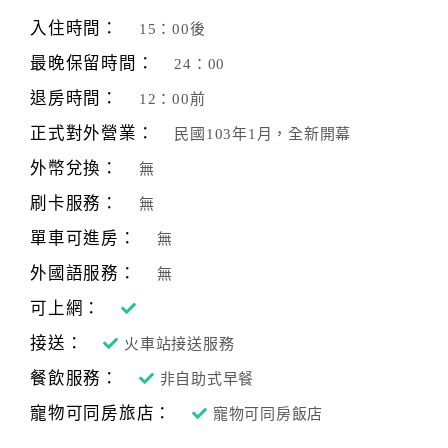
旅
伴
入住時間：
15：00後
計
最晚保留時間：
24：00
劃
退房時間：
12：00前
正式對外營業：
民國103年1月，全新開幕
商
品
外幣兌換：
無
宣
刷卡服務：
無
傳
單車可進房：
無
外國語服務：
無
可上網：
接送：
火車站接送服務
餐飲服務：
非自助式早餐
寵物可同房旅店：
寵物可同房飯店