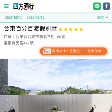
2026/08/11 - 2026/08/12
變更
四
台東百分百渡假別墅
方
通
住址：台東縣台東市新站三街100號
行
臺東縣民宿447號｜
訂
刷國旅卡，旅遊金8000元等你拿！
房
台
灣
訂
房
直