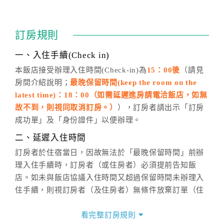
四、訂單異動
訂房成功後，訂房者如需異動內容，須於住房前在四方
通行「客服聯絡單」提出申辦，四方通行
恕不接受以電
訂房規則
話方式異動
訂單。
※非客服時間之申辦異動，皆為次日計算及辦理。
一、入住手續(Check in)
五、客服時間
本飯店接受辦理入住時間(Check-in)為
15：00後
（請見
房間介紹說明；
最晚保留時間(keep the room on the
週一至週日，上午9:00～晚上6:00
latest time)：18：00（如需延遲進房請電洽飯店，如無
六、聯絡方式
故不到，則視同取消訂房。）
），訂房者請出示「訂房
週一至週日：
客服聯絡單
、
LINE@
、電話：
成功單」及「身份證件」以便辦理。
(07)9682715 。
二、延遲入住時間
訂房者於住宿當日，因故無法於「最晚保留時間」前辦
理入住手續時，訂房者（或住房者）必須提前告知飯
店。如未與飯店協議入住時間又超過保留時間未辦理入
住手續，則視訂房者（及住房者）無條件放棄訂單（住
宿權益）。
看完整訂房規則
三、退房手續(Check out)