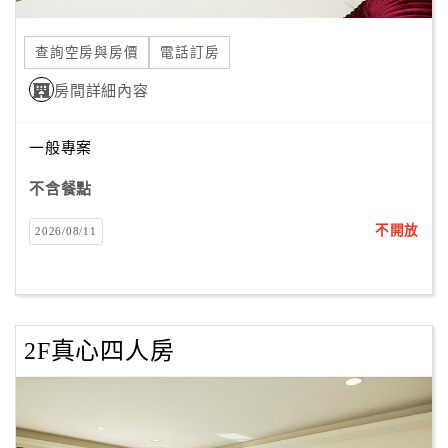
合
作
查詢空房與房價
電話訂房
提
房間詳細內容
案
一般專案
飯
店
不含餐點
合
不開放
2026/08/11
作
廠
商
2F真心四人房
合
作