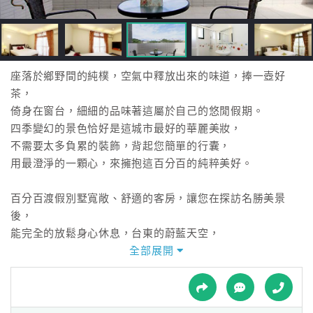
接
跟
飯
店
訂
座落於鄉野間的純樸，空氣中釋放出來的味道，捧一壺好
房
茶，
HOT
倚身在窗台，細細的品味著這屬於自己的悠閒假期。
四季變幻的景色恰好是這城市最好的華麗美妝，
不需要太多負累的裝飾，背起您簡單的行囊，
特
用最澄淨的一顆心，來擁抱這百分百的純粹美好。
色
民
百分百渡假別墅寬敞、舒適的客房，讓您在探訪名勝美景
宿
後，
能完全的放鬆身心休息，台東的蔚藍天空，
讓每扇窗外都是幅美麗的風情畫，我們帶著誠摯的一顆心，
全部展開
全
用心感受來客的需求，讓我們熱情的招待，替您的回憶更增
球
添一份精彩。
租
車