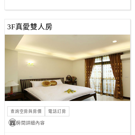
客
服
3F真愛雙人房
聯
絡
單
Line
線
上
客
服
查詢空房與房價
電話訂房
紅
利
房間詳細內容
查
詢