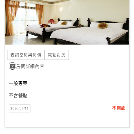
旅
伴
計
劃
商
品
查詢空房與房價
電話訂房
宣
傳
房間詳細內容
一般專案
不含餐點
不開放
2026/08/11