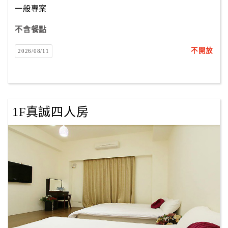
一般專案
不含餐點
訂
房
不開放
2026/08/11
Q&A
國
旅
1F真誠四人房
卡
訂
房
請
款
收
據