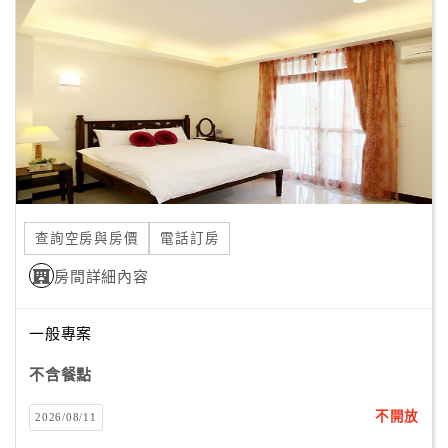
顧
客
滿
意
度
訂
單
查詢空房與房價
電話訂房
管
理
房間詳細內容
一般專案
會
員
不含餐點
帳
戶
不開放
2026/08/11