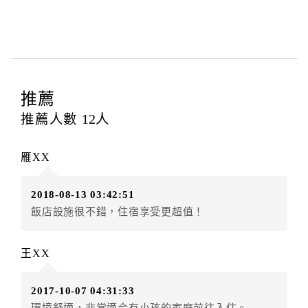
本飯店退房時間(Check-out)為 （
11：00
），訂房者與
飯店之其他交易﹝如續住、加床、餐費、小費、電話
費...等﹞所發生之費用，必須與飯店現場結清。
四、訂單異動
訂房者應於
入住前2日
（不含入住當日）提出申辦，如未
推薦
提出申辦不得異動訂單。
推薦人數
12
人
每筆訂單異動限定
乙
次，限原訂飯店，異動完成後不得
辦理取消退款。
雁XX
訂單異動後，訂單費用總計大於原訂單費用總計時，訂
房者應補足差額。（限原訂飯店）
2018-08-13 03:42:51
訂單異動後，訂單費用總計小於原訂單費用總計時，訂
飯店設施很不錯，住宿享受更超值！
房者不得要求退其差額。（限原訂飯店）
五、保留住宿權益(保留住房)
王XX
．訂房者因故辦理訂單異動，本飯店可接受
保留住宿金
額3個月
限原訂飯店），異動完成後不得辦理取消退款。
2017-10-07 04:31:33
（提出申辦日為保留起算日）