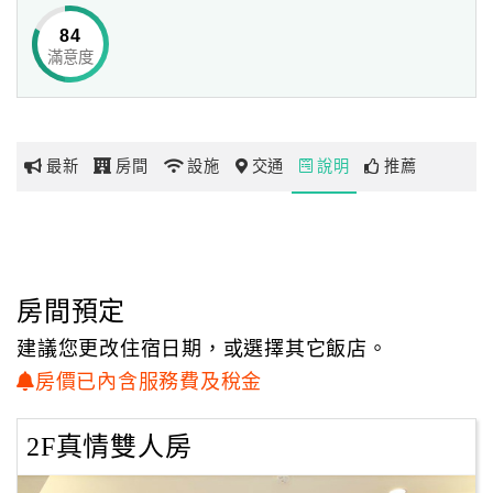
主人小胖對台東的私房景點研究頗深…跟著小胖暢遊臺東…
84
一定會有您意想不到的驚喜！！
滿意度
網
爬樹...攀岩...高山探險…溯溪...夜間觀察...摸蝦...
紅
野溪溫泉探險等等...
帶
百分百民宿會給您百分百的驚喜與無窮的回憶！！
你
最新
房間
設施
交通
說明
推薦
玩
玩
樂
地
房間預定
圖
建議您更改住宿日期，或選擇其它飯店。
顧
房價已內含服務費及稅金
客
服
2F真情雙人房
務