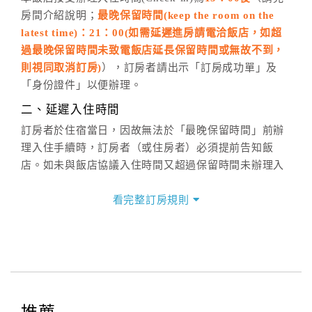
房間介紹說明；
最晚保留時間(keep the room on the
週一至週日，上午9:00～晚上6:00
latest time)：21：00(如需延遲進房請電洽飯店，如超
六、聯絡方式
過最晚保留時間未致電飯店延長保留時間或無故不到，
週一至週日：
客服聯絡單
、
LINE@
、電話：
則視同取消訂房)
），訂房者請出示「訂房成功單」及
(07)9682715 。
「身份證件」以便辦理。
二、延遲入住時間
訂房者於住宿當日，因故無法於「最晚保留時間」前辦
理入住手續時，訂房者（或住房者）必須提前告知飯
店。如未與飯店協議入住時間又超過保留時間未辦理入
住手續，則視訂房者（及住房者）無條件放棄訂單（住
宿權益）。
看完整訂房規則
三、退房手續(Check out)
本飯店退房時間(Check-out)為 （
11：00前
），訂房者
與飯店之其他交易﹝如續住、加床、餐費、小費、電話
費...等﹞所發生之費用，必須與飯店現場結清。
四、訂單異動