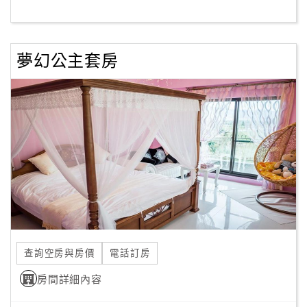
客
服
夢幻公主套房
聯
絡
單
Line
線
上
客
服
查詢空房與房價
電話訂房
紅
利
房間詳細內容
查
詢