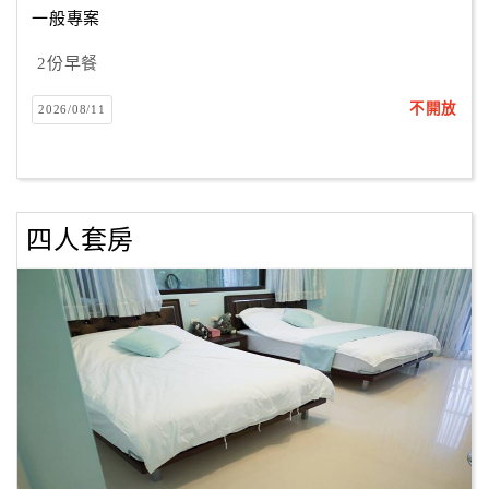
一般專案
2份早餐
訂
房
不開放
2026/08/11
Q&A
國
旅
四人套房
卡
訂
房
請
款
收
據