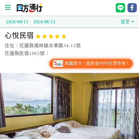
2026/08/11 - 2026/08/12
變更
四
心悅民宿
方
通
住址：花蓮縣鳳林鎮水車路34-12號
行
花蓮縣民宿1062號｜
訂
刷國旅卡，旅遊金8000元等你拿！
房
台
灣
訂
房
直