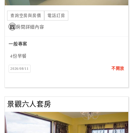
合
作
查詢空房與房價
電話訂房
提
房間詳細內容
案
一般專案
飯
店
4份早餐
合
不開放
2026/08/11
作
廠
商
景觀六人套房
合
作