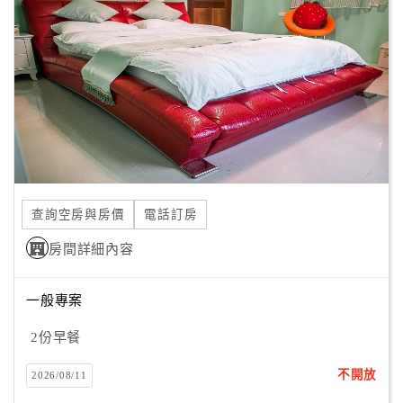
顧
客
滿
意
度
訂
單
查詢空房與房價
電話訂房
管
理
房間詳細內容
一般專案
會
員
2份早餐
帳
戶
不開放
2026/08/11