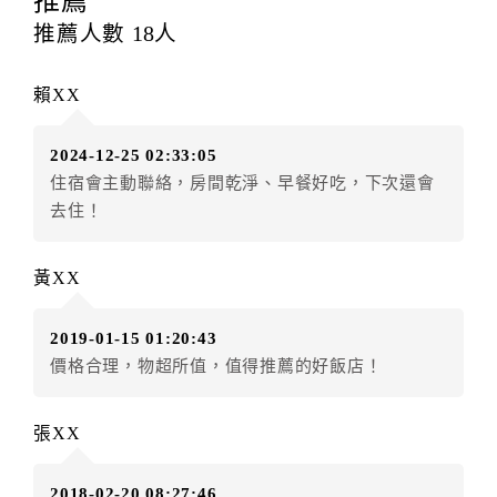
推薦
訂房者應於
入住前2日
（不含入住當日）提出申辦，如未
推薦人數
18
人
提出申辦不得異動訂單。
每筆訂單異動限定
乙
次，限原訂飯店，異動完成後不得
賴XX
辦理取消退款。
訂單異動後，訂單費用總計大於原訂單費用總計時，訂
2024-12-25 02:33:05
房者應補足差額。（限原訂飯店）
住宿會主動聯絡，房間乾淨、早餐好吃，下次還會
訂單異動後，訂單費用總計小於原訂單費用總計時，訂
去住！
房者不得要求退其差額。（限原訂飯店）
五、保留住宿權益(保留住房)
黃XX
．訂房者因故辦理訂單異動，本飯店可接受
保留住宿金
額3個月
限原訂飯店），異動完成後不得辦理取消退款。
2019-01-15 01:20:43
（提出申辦日為保留起算日）
價格合理，物超所值，值得推薦的好飯店！
．訂房者使用「保留住宿金額」時，請注意！為避免飯
店客滿，敬請及早計畫，如逾時未提出申辦，視同無條
件放棄訂單（住宿權益）。 （限原訂飯店使用）
張XX
．每筆訂單異動限定乙次，限原訂飯店，異動完成後不
得辦理取消退款。
2018-02-20 08:27:46