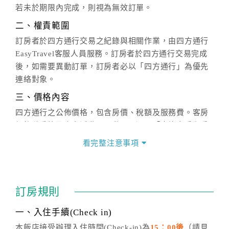
若未於期限內完成，則視為無效訂單。
二、權責範圍
訂房者於四方通行交易之紀錄與相關作業，由四方通行
EasyTravel客服人員服務。訂房者於四方通行交易完成
後，如需要異動訂單，訂房者必以「四方通行」為優先
連絡對象。
三、價格內容
四方通行之公佈價格，包含房價、稅額及服務費。客房
價格隨季節及人文活動而異動，以選項「查詢空房與房
價」之當日價格為標準。
看完整注意事項
四、訂單異動
訂房成功後，訂房者如需異動內容，須於住房前在四方
通行「客服聯絡單」提出申辦，四方通行
恕不接受以電
訂房規則
話方式異動
訂單。
※非客服時間之申辦異動，皆為次日計算及辦理。
一、入住手續(Check in)
五、客服時間
本飯店接受辦理入住時間(Check-in)為
15：00後
（請見