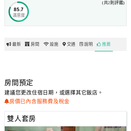
(共2則評鑑)
85.7
滿意度
網
紅
帶
你
最新
房間
設施
交通
說明
推薦
玩
玩
樂
地
房間預定
圖
建議您更改住宿日期，或選擇其它飯店。
顧
房價已內含服務費及稅金
客
服
雙人套房
務