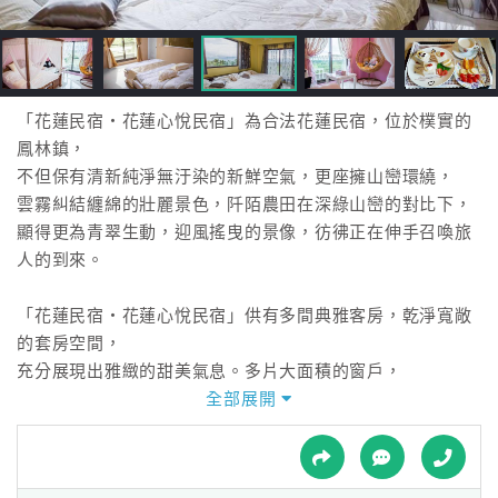
接
跟
飯
店
訂
「花蓮民宿‧花蓮心悅民宿」為合法花蓮民宿，位於樸實的
房
鳳林鎮，
HOT
不但保有清新純淨無汙染的新鮮空氣，更座擁山巒環繞，
雲霧糾結纏綿的壯麗景色，阡陌農田在深綠山巒的對比下，
顯得更為青翠生動，迎風搖曳的景像，彷彿正在伸手召喚旅
特
人的到來。
色
民
「花蓮民宿‧花蓮心悅民宿」供有多間典雅客房，乾淨寬敞
宿
的套房空間，
充分展現出雅緻的甜美氣息。多片大面積的窗戶，
將窗外的田園綠意和清翠山景展露無遺，
全部展開
全
更讓戶外的明亮陽光也映照入內，不但增添了房內的清新意
球
境，
租
車
也充實了旅人的自在心境。