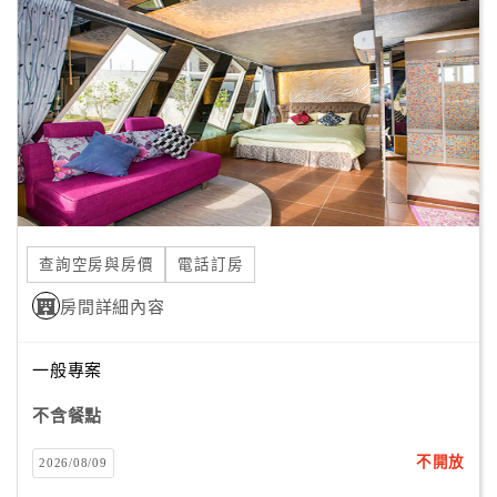
顧
客
滿
意
度
訂
單
查詢空房與房價
電話訂房
管
理
房間詳細內容
一般專案
會
員
不含餐點
帳
戶
不開放
2026/08/09