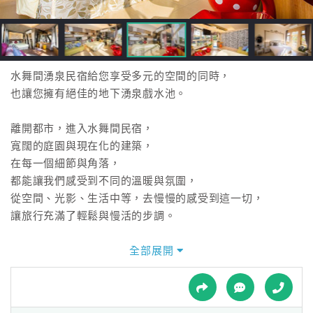
接
跟
飯
店
訂
水舞間湧泉民宿給您享受多元的空間的同時，
房
也讓您擁有絕佳的地下湧泉戲水池。
HOT
離開都市，進入水舞間民宿，
寬闊的庭園與現在化的建築，
特
在每一個細節與角落，
色
都能讓我們感受到不同的溫暖與氛圍，
民
從空間、光影、生活中等，去慢慢的感受到這一切，
宿
讓旅行充滿了輕鬆與慢活的步調。
在水舞間中您會發現您擁有廣闊的草皮及天然湧泉戲水池，
全部展開
全
在水舞間中您會發現在地宜蘭人的溫暖人情味，
球
在水舞間中您會發現您正在享受無比舒適的渡假環境，
租
車