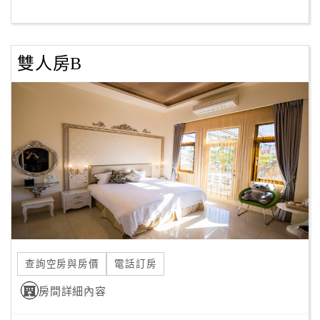
客
服
雙人房B
聯
絡
單
Line
線
上
客
服
查詢空房與房價
電話訂房
紅
利
房間詳細內容
查
詢