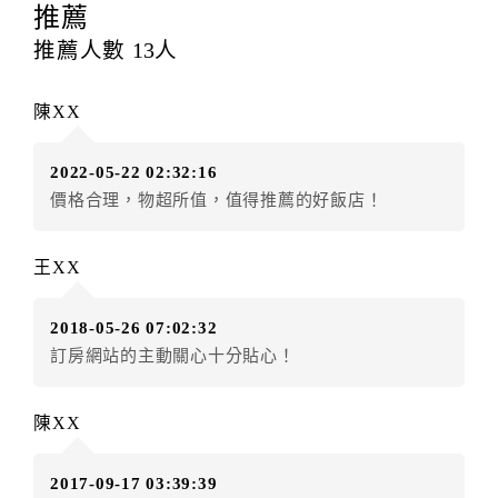
提出申辦不得異動訂單。
推薦
每筆訂單異動限定
乙
次，限原訂飯店，異動完成後不得
推薦人數
13
人
辦理取消退款。
訂單異動後，訂單費用總計大於原訂單費用總計時，訂
陳XX
房者應補足差額。（限原訂飯店）
訂單異動後，訂單費用總計小於原訂單費用總計時，訂
2022-05-22 02:32:16
房者不得要求退其差額。（限原訂飯店）
價格合理，物超所值，值得推薦的好飯店！
五、保留住宿權益(保留住房)
．訂房者因故辦理訂單異動，本飯店可接受
保留住宿金
王XX
額3個月
限原訂飯店），異動完成後不得辦理取消退款。
（提出申辦日為保留起算日）
2018-05-26 07:02:32
．訂房者使用「保留住宿金額」時，請注意！為避免飯
訂房網站的主動關心十分貼心！
店客滿，敬請及早計畫，如逾時未提出申辦，視同無條
件放棄訂單（住宿權益）。 （限原訂飯店使用）
．每筆訂單異動限定乙次，限原訂飯店，異動完成後不
陳XX
得辦理取消退款。
．訂單異動後，訂單費用總計大於原訂單費用總計時，
2017-09-17 03:39:39