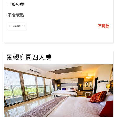
一般專案
不含餐點
訂
房
不開放
2026/08/09
Q&A
國
旅
景觀庭園四人房
卡
訂
房
請
款
收
據