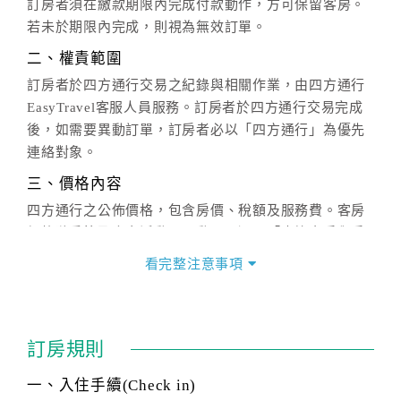
訂房者須在繳款期限內完成付款動作，方可保留客房。
若未於期限內完成，則視為無效訂單。
二、權責範圍
訂房者於四方通行交易之紀錄與相關作業，由四方通行
EasyTravel客服人員服務。訂房者於四方通行交易完成
後，如需要異動訂單，訂房者必以「四方通行」為優先
連絡對象。
三、價格內容
四方通行之公佈價格，包含房價、稅額及服務費。客房
價格隨季節及人文活動而異動，以選項「查詢空房與房
價」之當日價格為標準。
看完整注意事項
四、訂單異動
訂房成功後，訂房者如需異動內容，須於住房前在四方
通行「客服聯絡單」提出申辦，四方通行
恕不接受以電
訂房規則
話方式異動
訂單。
※非客服時間之申辦異動，皆為次日計算及辦理。
一、入住手續(Check in)