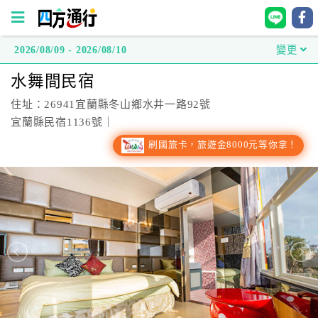
2026/08/09 - 2026/08/10
變更
四
水舞間民宿
方
通
住址：26941宜蘭縣冬山鄉水井一路92號
行
宜蘭縣民宿1136號｜
訂
刷國旅卡，旅遊金8000元等你拿！
房
台
灣
訂
房
直