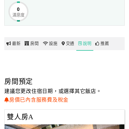
湧泉、休閒、渡假就在水舞間湧泉民宿，
0
等您一同來體驗！
滿意度
網
紅
帶
你
最新
房間
設施
交通
說明
推薦
玩
玩
樂
地
房間預定
圖
建議您更改住宿日期，或選擇其它飯店。
顧
房價已內含服務費及稅金
客
服
雙人房A
務