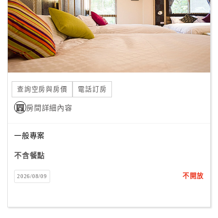
旅
伴
計
劃
商
品
查詢空房與房價
電話訂房
宣
傳
房間詳細內容
一般專案
不含餐點
不開放
2026/08/09