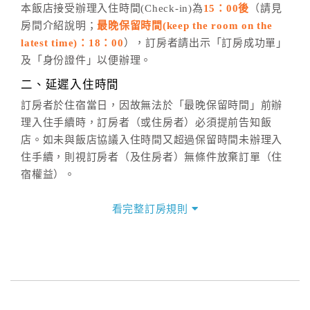
五、客服時間
本飯店接受辦理入住時間(Check-in)為
15：00後
（請見
房間介紹說明；
最晚保留時間(keep the room on the
週一至週日，上午9:00～晚上6:00
latest time)：18：00
），訂房者請出示「訂房成功單」
六、聯絡方式
及「身份證件」以便辦理。
週一至週日：
客服聯絡單
、
LINE@
、電話：
二、延遲入住時間
(07)9682715 。
訂房者於住宿當日，因故無法於「最晚保留時間」前辦
理入住手續時，訂房者（或住房者）必須提前告知飯
店。如未與飯店協議入住時間又超過保留時間未辦理入
住手續，則視訂房者（及住房者）無條件放棄訂單（住
宿權益）。
三、退房手續(Check out)
看完整訂房規則
本飯店退房時間(Check-out)為 （
11：00前
），訂房者
與飯店之其他交易﹝如續住、加床、餐費、小費、電話
費...等﹞所發生之費用，必須與飯店現場結清。
四、訂單異動
訂房者應於
入住前8日
（不含入住當日）提出申辦，如未