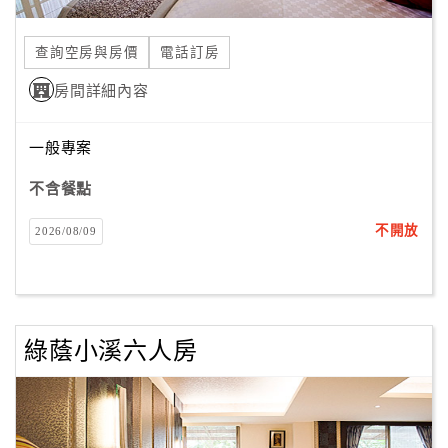
合
作
查詢空房與房價
電話訂房
提
房間詳細內容
案
一般專案
飯
店
不含餐點
合
不開放
2026/08/09
作
廠
商
綠蔭小溪六人房
合
作