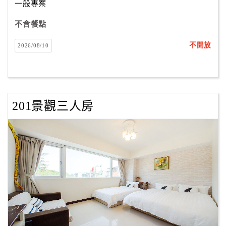
一般專案
不含餐點
訂
房
不開放
2026/08/10
Q&A
國
201景觀三人房
旅
卡
訂
房
請
款
收
據