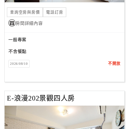
合
查詢空房與房價
電話訂房
作
提
房間詳細內容
案
一般專案
飯
不含餐點
店
合
不開放
2026/08/10
作
廠
商
E-浪漫202景觀四人房
合
作