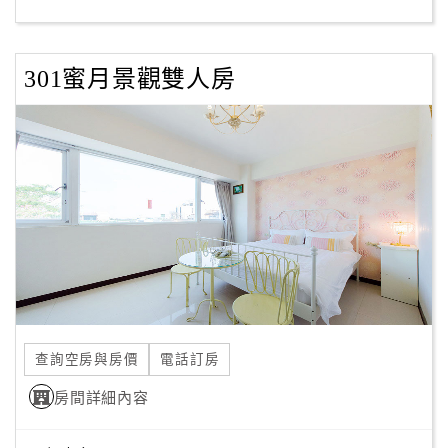
客
服
301蜜月景觀雙人房
聯
絡
單
Line
線
上
客
服
查詢空房與房價
電話訂房
紅
利
房間詳細內容
查
詢