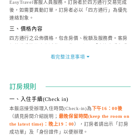
EasyTravel客服人員服務。訂房者於四方通行交易完成
後，如需要異動訂單，訂房者必以「四方通行」為優先
連絡對象。
三、價格內容
四方通行之公佈價格，包含房價、稅額及服務費。客房
價格隨季節及人文活動而異動，以選項「查詢空房與房
價」之當日價格為標準。
看完整注意事項
四、訂單異動
訂房成功後，訂房者如需異動內容，須於住房前在四方
通行「客服聯絡單」提出申辦，四方通行
恕不接受以電
訂房規則
話方式異動
訂單。
※非客服時間之申辦異動，皆為次日計算及辦理。
一、入住手續(Check in)
五、客服時間
本飯店接受辦理入住時間(Check-in)為
下午16：00後
（請見房間介紹說明；
最晚保留時間(keep the room on
週一至週日，上午9:00～晚上6:00
the latest time)：晚上19：00
），訂房者請出示「訂房
六、聯絡方式
成功單」及「身份證件」以便辦理。
週一至週日：
客服聯絡單
、
LINE@
、電話：