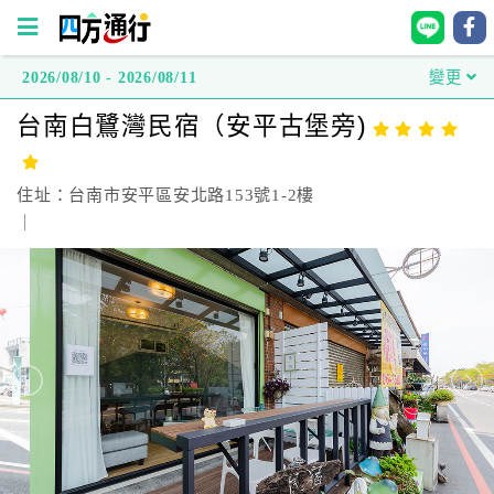
2026/08/10 - 2026/08/11
變更
四
台南白鷺灣民宿（安平古堡旁)
方
通
行
住址：台南市安平區安北路153號1-2樓
訂
｜
房
台
灣
訂
房
直