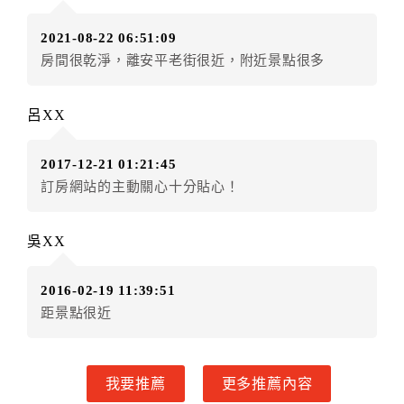
訂單異動後，訂單費用總計小於原訂單費用總計時，訂
2021-08-22 06:51:09
房者不得要求退其差額。（限原訂飯店）
房間很乾淨，離安平老街很近，附近景點很多
五、保留住宿權益(保留住房)
．訂房者因故辦理訂單異動，本飯店可接受
保留住宿金
呂XX
額3個月
限原訂飯店），異動完成後不得辦理取消退款。
（提出申辦日為保留起算日）
2017-12-21 01:21:45
．訂房者使用「保留住宿金額」時，請注意！為避免飯
訂房網站的主動關心十分貼心！
店客滿，敬請及早計畫，如逾時未提出申辦，視同無條
件放棄訂單（住宿權益）。 （限原訂飯店使用）
．每筆訂單異動限定乙次，限原訂飯店，異動完成後不
吳XX
得辦理取消退款。
．訂單異動後，訂單費用總計大於原訂單費用總計時，
2016-02-19 11:39:51
訂房者應補足差額。 限原訂飯店
距景點很近
．訂單異動後，訂單費用總計小於原訂單費用總計時，
訂房者不得要求退其差額。限原訂飯店
六、取消訂單
我要推薦
更多推薦內容