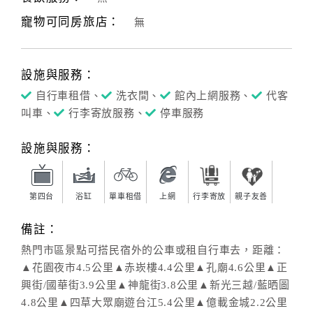
寵物可同房旅店：
無
設施與服務：
自行車租借、
洗衣間、
館內上網服務、
代客
叫車、
行李寄放服務、
停車服務
設施與服務：
第四台
浴缸
單車租借
上網
行李寄放
親子友善
備註：
熱門市區景點可搭民宿外的公車或租自行車去，距離：
▲花園夜市4.5公里▲赤崁樓4.4公里▲孔廟4.6公里▲正
興街/國華街3.9公里▲神龍街3.8公里▲新光三越/藍晒圖
4.8公里▲四草大眾廟遊台江5.4公里▲億載金城2.2公里