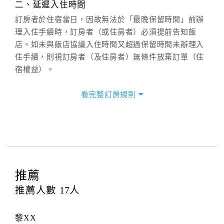
二、延遲入住時間
(07)9682715 。
訂房者於住宿當日，因故無法於「最晚保留時間」前辦
理入住手續時，訂房者（或住房者）必須提前告知飯
店。如未與飯店協議入住時間又超過保留時間未辦理入
住手續，則視訂房者（及住房者）無條件放棄訂單（住
宿權益）。
三、退房手續(Check out)
看完整訂房規則
本飯店退房時間(Check-out)為 （
上午11：00前
），訂
房者與飯店之其他交易﹝如續住、加床、餐費、小費、
電話費...等﹞所發生之費用，必須與飯店現場結清。
四、訂單異動
訂房者應於
入住前2日
（不含入住當日）提出申辦，如未
提出申辦不得異動訂單。
推薦
每筆訂單異動限定
乙
次，限原訂飯店，異動完成後不得
推薦人數
17
人
辦理取消退款。
訂單異動後，訂單費用總計大於原訂單費用總計時，訂
黎XX
房者應補足差額。（限原訂飯店）