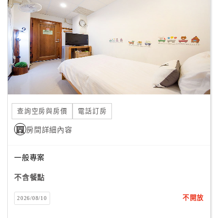
顧
客
滿
意
度
訂
單
查詢空房與房價
電話訂房
管
房間詳細內容
理
一般專案
會
不含餐點
員
帳
不開放
2026/08/10
戶