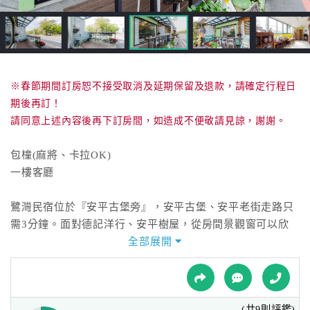
接
跟
飯
店
訂
房
※春節期間訂房恕不接受取消及延期保留及退款，請確定行程日
HOT
期後再訂！
請同意上述內容後再下訂房間，如造成不便敬請見諒，謝謝。
特
包橦(麻將、卡拉OK)
色
一樓客廳
民
宿
鷺灣民宿位於『安平古堡旁』，安平古堡、安平老街走路只
需3分鐘。面對德記洋行、安平樹屋，從房間景觀窗可以欣
賞180度安平在地之美。
全部展開
全
球
房間潔淨明亮，隔局方正，大面觀景窗搭配防火遮光窗簾，
租
舒適環境讓您一夜好眠，是旅途最佳休憩的所在。
車
(共9則評鑑)