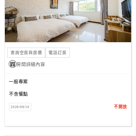
旅
伴
計
劃
商
品
查詢空房與房價
電話訂房
宣
房間詳細內容
傳
一般專案
不含餐點
不開放
2026/08/10