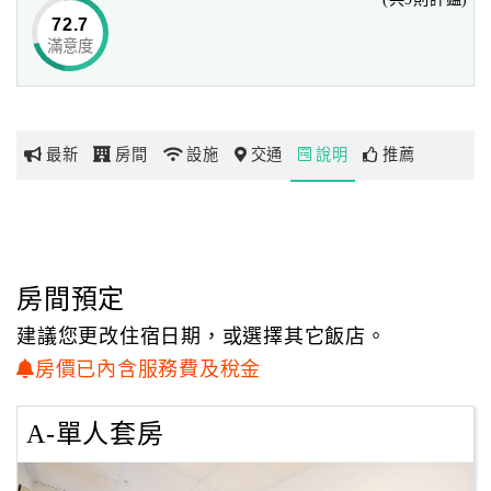
歡迎包樓6、12人，包棟18人。
72.7
滿意度
▲週遭環境資訊：
網
7-11、公車站、租車、停車場、郵局、銀行、安平市場。
紅
帶
▲一公里內熱門景點：
你
最新
房間
設施
交通
說明
推薦
安平樹屋、安平老街、安平小砲台、德記洋行、東興洋行、
玩
夕遊出張所、漁人碼頭、安平港遊運河、安平開臺天后宮、
白沙灘公園、伴手禮蜜餞、蝦餅。
玩
樂
▲機車出租一天：住宿房價+300元起 可租機車（不含汽油，
房間預定
地
共3台車，兩人1台）
圖
建議您更改住宿日期，或選擇其它飯店。
民宿地點好環境佳停車便利。是CP值很高的民宿。
房價已內含服務費及稅金
顧
歡迎光臨！
客
服
A-單人套房
務