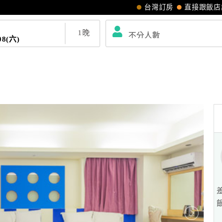
台灣訂房
直接跟飯店
1
晚
08(六)