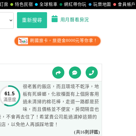
訂房
特色民宿
全球租車
網紅帶你玩
玩樂地圖
會員帳戶
用月曆看房況
重新搜尋
刷國旅卡，旅遊金8000元等你拿！
很老舊的飯店，而且環境不乾淨，地
61.5
板有死蟑螂，化妝檯面有上個房客用
滿意度
過未清掃的棉花棒，走道一路都是菸
味，而且價格並不便宜，房間隔音也
差，不會再去住了！希望貴公司能過濾掉這類的
飯店，以免他人再誤踩地雷！
(共16則評鑑)