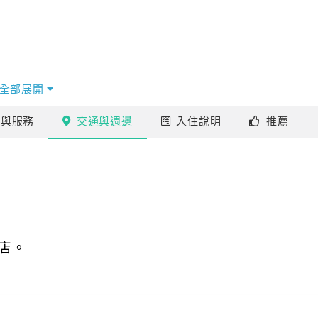
全部展開
施
與服務
交通
與週邊
入住
說明
推薦
店。