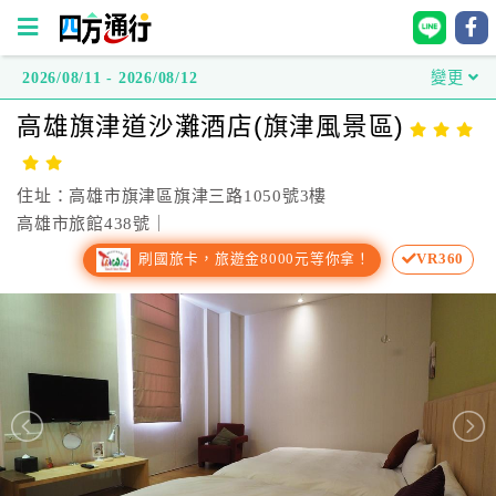
2026/08/11 - 2026/08/12
變更
四
高雄旗津道沙灘酒店(旗津風景區)
方
通
行
住址：高雄市旗津區旗津三路1050號3樓
訂
高雄市旅館438號｜
房
刷國旅卡，旅遊金8000元等你拿！
VR360
台
灣
訂
房
直