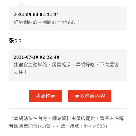
額3個月
限原訂飯店），異動完成後不得辦理取消退款。
（提出申辦日為保留起算日）
2024-09-04 02:32:31
．訂房者使用「保留住宿金額」時，請注意！為避免飯
訂房網站的主動關心十分貼心！
店客滿，敬請及早計畫，如逾時未提出申辦，視同無條
件放棄訂單（住宿權益）。 （限原訂飯店使用）
．每筆訂單異動限定乙次，限原訂飯店，異動完成後不
張XX
得辦理取消退款。
．訂單異動後，訂單費用總計大於原訂單費用總計時，
2021-07-10 02:32:48
訂房者應補足差額。 限原訂飯店
住宿會主動聯絡，房間乾淨、早餐好吃，下次還會
．訂單異動後，訂單費用總計小於原訂單費用總計時，
去住！
訂房者不得要求退其差額。限原訂飯店
六、取消訂單
我要推薦
更多推薦內容
訂房者因故取消訂單辦理退款，依下列標準申辦：
◎住房日7天前辦理者，訂單費用扣除總計0%為手續費
◎住房日4天前辦理者，訂單費用扣除總計25%為手續費
「本網站位在台灣，網站資料由飯店提供，營業人名稱 :
◎住房日1天前辦理者，訂單費用扣除總計45%為手續費
芳國資產開發(股)公司，統一編號 : 84414525」
◎住房日當日辦理者，訂單費用扣除總計100%為手續費
◎住房日當日不得辦理。