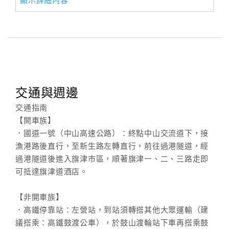
顯示詳細內容
交通與週邊
交通指南
【開車族】
．國道一號（中山高速公路）：終點中山交流道下，接
漁港路後直行，至新生路左轉直行，前往過港隧道，經
過港隧道後進入旗津市區，順著旗津一、二、三路走即
可抵達旗津道酒店。
【非開車族】
．高鐵停靠站：左營站，到站須轉搭其他大眾運輸（建
議搭乘：高鐵鼓渡公車），於鼓山渡輪站下車再搭乘鼓