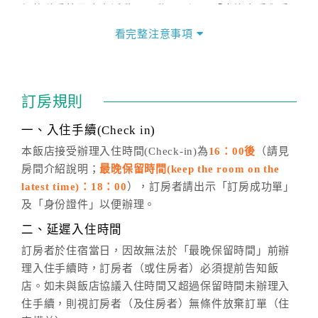
價格隨季節及人文活動而異動，以選項「查詢空房與房
價」之當日價格為標準。
看完整注意事項
四、訂單異動
訂房成功後，訂房者如需異動內容，須於住房前在四方
通行「客服聯絡單」提出申辦，四方通行
恕不接受以電
訂房規則
話方式異動
訂單。
※非客服時間之申辦異動，皆為次日計算及辦理。
一、入住手續(Check in)
五、客服時間
本飯店接受辦理入住時間(Check-in)為
16：00後
（請見
房間介紹說明；
最晚保留時間(keep the room on the
週一至週日，上午9:00～晚上6:00
latest time)：18：00
），訂房者請出示「訂房成功單」
六、聯絡方式
及「身份證件」以便辦理。
週一至週日：
客服聯絡單
、
LINE@
、電話：
二、延遲入住時間
(07)9682715 。
訂房者於住宿當日，因故無法於「最晚保留時間」前辦
理入住手續時，訂房者（或住房者）必須提前告知飯
店。如未與飯店協議入住時間又超過保留時間未辦理入
住手續，則視訂房者（及住房者）無條件放棄訂單（住