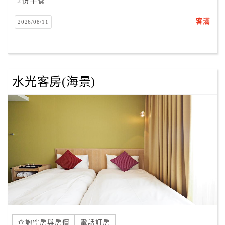
2份早餐
客
客滿
2026/08/11
服
聯
絡
單
水光客房(海景)
Line
線
上
客
服
紅
利
查
詢
查詢空房與房價
電話訂房