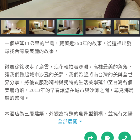
接
跟
飯
店
訂
房
一個綿延11公里的半島，藏著近350年的故事，從這裡出發
HOT
尋找台灣最美麗的故事。
微風徐徐吹走了烏雲，浪花輕拍著沙灘，高雄最美的角落，
特
讓我們疊起城市沙灘的美夢，我們希望將南台灣的美與全世
色
界分享，將優質服務精神與獨特的生活美學延伸至台灣各個
民
美麗角落，2013年的早春讓您在城市與沙灘之間，尋覓海鳥
宿
般的悠閒。
全
本酒店為三層建築，外觀為特殊的魚骨型鋼構，並擁有太陽
球
能光電綠建築且於2010年獲得「國家卓越建設獎」金質獎，
全部展開
租
成為旗津新地標。此次，以生活美學、海洋元素打造不同的
車
空間意涵，在沙灘旁與海鷗一同翱翔，和風箏一同飛翔，體