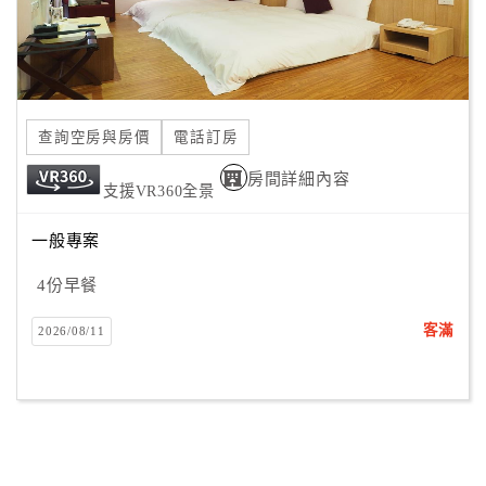
合
作
提
案
查詢空房與房價
電話訂房
飯
房間詳細內容
支援VR360全景
店
合
一般專案
作
4份早餐
客滿
廠
2026/08/11
商
合
作