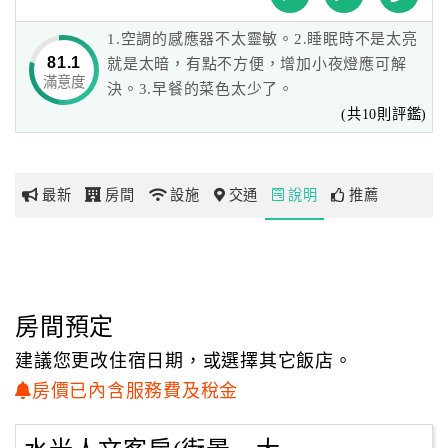
驗不同的海洋氣息，千萬別不小心錯過世界的美！
1.空調的感應器不太靈敏。2.睡眠時不是太亮
網
81.1
就是太暗，有點不方便，增加小夜燈應可解
紅
滿意度
決。3.早餐的菜色太少了。
帶
(共10則評鑑)
你
玩
最新
房間
設施
交通
說明
推薦
玩
樂
地
圖
房間預定
顧
建議您更改住宿日期，或選擇其它飯店。
客
服
房價已內含服務費及稅金
務