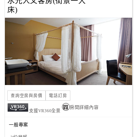
水光人文客房(街景一大
床)
顧
客
滿
意
度
訂
單
管
理
查詢空房與房價
電話訂房
會
房間詳細內容
支援VR360全景
員
帳
一般專案
戶