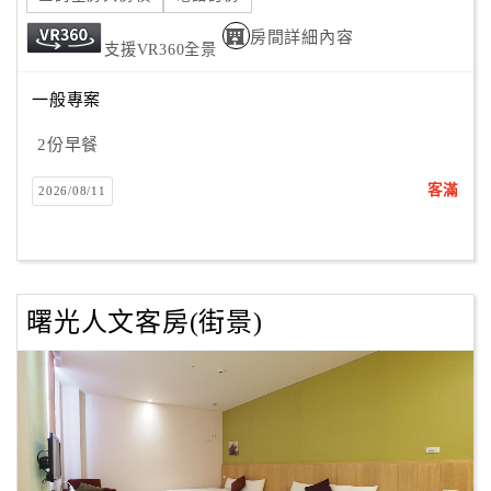
房間詳細內容
支援VR360全景
訂
房
一般專案
Q&A
2份早餐
客滿
2026/08/11
國
旅
卡
訂
房
曙光人文客房(街景)
請
款
收
據