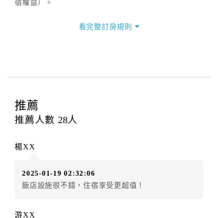
宿權益）。
三、退房手續(Check out)
看完整訂房規則
本飯店退房時間(Check-out)為 （
11：00前
），訂房者
與飯店之其他交易﹝如續住、加床、餐費、小費、電話
費...等﹞所發生之費用，必須與飯店現場結清。
四、訂單異動
訂房者應於
入住前2日
（不含入住當日）提出申辦，如未
提出申辦不得異動訂單。
推薦
每筆訂單異動限定
乙
次，限原訂飯店，異動完成後不得
推薦人數
28
人
辦理取消退款。
訂單異動後，訂單費用總計大於原訂單費用總計時，訂
楊XX
房者應補足差額。（限原訂飯店）
訂單異動後，訂單費用總計小於原訂單費用總計時，訂
2025-01-19 02:32:06
房者不得要求退其差額。（限原訂飯店）
飯店設施很不錯，住宿享受更超值！
五、保留住宿權益(保留住房)
．訂房者因故辦理訂單異動，本飯店可接受
保留住宿金
游XX