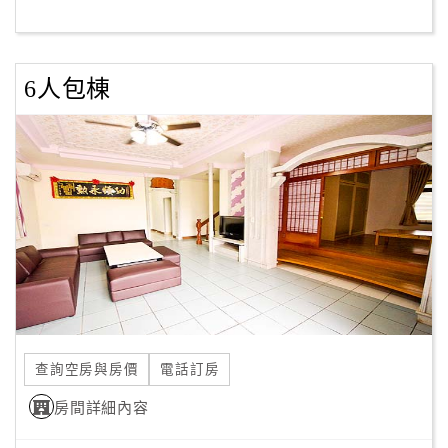
客
服
6人包棟
聯
絡
單
Line
線
上
客
服
查詢空房與房價
電話訂房
紅
利
房間詳細內容
查
詢