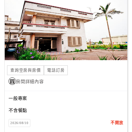
終於通車了，以前要3、4小時的台北宜蘭車程，現在開車比
顧
坐火車還快，竟然不到一小時！
客
滿
時至今日，北宜高速公路每逢節假日總是大排長龍，
意
不難印證宜蘭是個勁好玩又勁好吃ㄟ所在，
度
冬山河親水公園、羅東夜市、梅花湖、武荖坑、南方澳漁
港、一串心、花生冰淇淋、
牛舌餅、鴨賞、蜜餞、龍鳳腿、卜肉……長大後，
訂
我憑著童年在羅東及冬山的模糊印象，重新認識蘭陽平原的
單
人事物，
查詢空房與房價
電話訂房
管
深深體會到，兩天一夜的安排最適合不過了。
理
房間詳細內容
「老村長ㄟ厝」以平價、包棟的理念，要讓更多生活在都市
一般專案
叢林的人來宜蘭有休憩之處，
會
不必一日奔波，可以好好享受蘭陽平原的好山好山，
員
不含餐點
體驗鄉村的獨棟民宅生活。
帳
戶
不開放
2026/08/10
好客，可是老村長的風格！