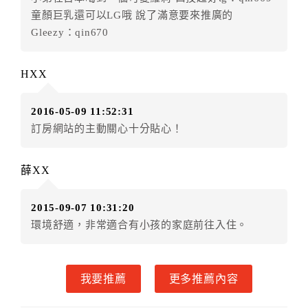
五、保留住宿權益(保留住房)
童顏巨乳還可以LG哦 說了滿意要來推廣的
．訂房者因故辦理訂單異動，本飯店可接受
保留住宿金
Gleezy：qin670
額3個月
限原訂飯店），異動完成後不得辦理取消退款。
（提出申辦日為保留起算日）
HXX
．訂房者使用「保留住宿金額」時，請注意！為避免飯
店客滿，敬請及早計畫，如逾時未提出申辦，視同無條
2016-05-09 11:52:31
件放棄訂單（住宿權益）。 （限原訂飯店使用）
訂房網站的主動關心十分貼心！
．每筆訂單異動限定乙次，限原訂飯店，異動完成後不
得辦理取消退款。
．訂單異動後，訂單費用總計大於原訂單費用總計時，
薛XX
訂房者應補足差額。 限原訂飯店
．訂單異動後，訂單費用總計小於原訂單費用總計時，
2015-09-07 10:31:20
訂房者不得要求退其差額。限原訂飯店
環境舒適，非常適合有小孩的家庭前往入住。
六、取消訂單
訂房者因故取消訂單辦理退款，依下列標準申辦：
我要推薦
更多推薦內容
◎住房日14天前辦理者，訂單費用扣除總計0%為手續費
◎住房日7天前辦理者，訂單費用扣除總計25%為手續費