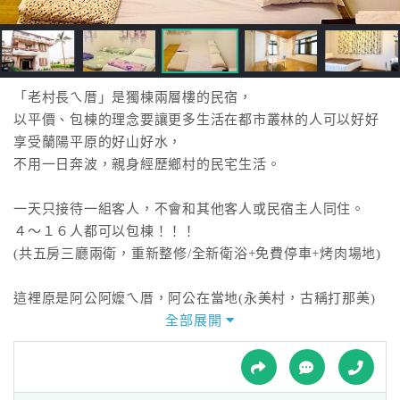
接
跟
飯
店
訂
「老村長ㄟ厝」是獨棟兩層樓的民宿，
房
以平價、包棟的理念要讓更多生活在都市叢林的人可以好好
HOT
享受蘭陽平原的好山好水，
不用一日奔波，親身經歷鄉村的民宅生活。
特
一天只接待一組客人，不會和其他客人或民宿主人同住。
色
４～１６人都可以包棟！！！
民
(共五房三廳兩衛，重新整修/全新衛浴+免費停車+烤肉場地)
宿
這裡原是阿公阿嬤ㄟ厝，阿公在當地(永美村，古稱打那美)
當了16年的村長，
全部展開
全
缷任後就被稱呼為老村長了。
球
租
車
人去樓空，這間房子閒置已經2年多了，試過很多方法，