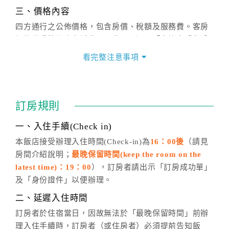
三、價格內容
四方通行之公佈價格，包含房價、稅額及服務費。客房
價格隨季節及人文活動而異動，以選項「查詢空房與房
價」之當日價格為標準。
看完整注意事項
四、訂單異動
訂房成功後，訂房者如需異動內容，須於住房前在四方
通行「客服聯絡單」提出申辦，四方通行
恕不接受以電
訂房規則
話方式異動
訂單。
※非客服時間之申辦異動，皆為次日計算及辦理。
一、入住手續(Check in)
五、客服時間
本飯店接受辦理入住時間(Check-in)為
16：00後
（請見
房間介紹說明；
最晚保留時間(keep the room on the
週一至週日，上午9:00～晚上6:00
latest time)：19：00
），訂房者請出示「訂房成功單」
六、聯絡方式
及「身份證件」以便辦理。
週一至週日：
客服聯絡單
、
LINE@
、電話：
二、延遲入住時間
(07)9682715 。
訂房者於住宿當日，因故無法於「最晚保留時間」前辦
理入住手續時，訂房者（或住房者）必須提前告知飯