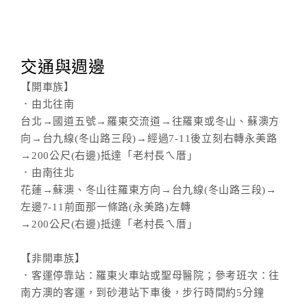
交通與週邊
【開車族】
．由北往南
台北→國道五號→羅東交流道→往羅東或冬山、蘇澳方
向→台九線(冬山路三段)→經過7-11後立刻右轉永美路
→200公尺(右邊)抵達「老村長ㄟ厝」
．由南往北
花蓮→蘇澳、冬山往羅東方向→台九線(冬山路三段)→
左邊7-11前面那一條路(永美路)左轉
→200公尺(右邊)抵達「老村長ㄟ厝」
【非開車族】
．客運停靠站：羅東火車站或聖母醫院；參考班次：往
南方澳的客運，到砂港站下車後，步行時間約5分鐘