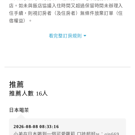
店。如未與飯店協議入住時間又超過保留時間未辦理入
住手續，則視訂房者（及住房者）無條件放棄訂單（住
宿權益）。
三、退房手續(Check out)
看完整訂房規則
本飯店退房時間(Check-out)為 （
10：00
），訂房者與
飯店之其他交易﹝如續住、加床、餐費、小費、電話
費...等﹞所發生之費用，必須與飯店現場結清。
四、訂單異動
訂房者應於
入住前8日
（不含入住當日）提出申辦，如未
提出申辦不得異動訂單。
推薦
每筆訂單異動限定
乙
次，限原訂飯店，異動完成後不得
推薦人數
16
人
辦理取消退款。
訂單異動後，訂單費用總計大於原訂單費用總計時，訂
日本喝茶
房者應補足差額。（限原訂飯店）
訂單異動後，訂單費用總計小於原訂單費用總計時，訂
2026-08-08 08:33:16
房者不得要求退其差額。（限原訂飯店）
小弟在日本喝到一個可愛蘿莉 口技超好tg：qin669