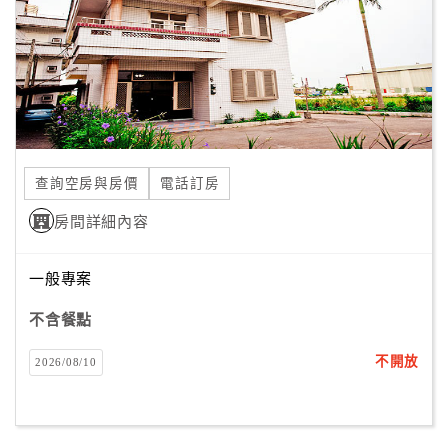
旅
伴
計
劃
商
品
查詢空房與房價
電話訂房
宣
傳
房間詳細內容
一般專案
不含餐點
不開放
2026/08/10