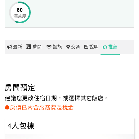
都遇不到它未來的主人，難道賤價出售？
60
夜深人靜時，我不禁獨自深思，它該何去何從？
滿意度
網
紅
也許是老天爺的意思，老大小豆苗等了七年才當姊姊，老二
帶
小豆芽滿周歲前，
你
老婆告訴我小豆芽也要當姊姊了！
最新
房間
設施
交通
說明
推薦
玩
隱隱約約中，似乎感覺要將老家留著，
將好幾世代的情感與記憶留著，以後可以傳承給下一代。
既然它不要換主人，也不能再荒廢下去，但我卻住不了，
玩
那麼，「第三選擇」，何不開放給大家來住？！
樂
地
房間預定
小時候，回阿公阿嬤家總是又高興又煩惱，
圖
印象中幾乎坐火車不是一票難求，就是從未全程有座位。
建議您更改住宿日期，或選擇其它飯店。
等到老爸有車了，濱海公路的漫長與擁塞、九彎十八拐的崎
顧
房價已內含服務費及稅金
嶇與暈車……
客
逢年過節的返鄉旅程終生難忘啊！
服
4人包棟
雪山隧道，歷經10年的調查規畫、15年的施工，被列名為世
務
界上的艱難工程之一。