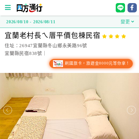
2026/08/10 - 2026/08/11
變更
四
宜蘭老村長ㄟ厝平價包棟民宿
方
通
住址：26947宜蘭縣冬山鄉永美路96號
行
宜蘭縣民宿838號｜
訂
刷國旅卡，旅遊金8000元等你拿！
房
台
灣
訂
房
直