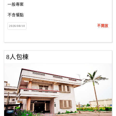
一般專案
不含餐點
訂
房
不開放
2026/08/10
Q&A
國
旅
8人包棟
卡
訂
房
請
款
收
據