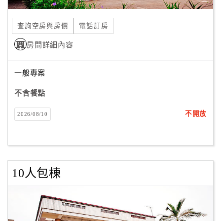
合
作
查詢空房與房價
電話訂房
提
房間詳細內容
案
一般專案
飯
店
不含餐點
合
不開放
2026/08/10
作
廠
商
10人包棟
合
作