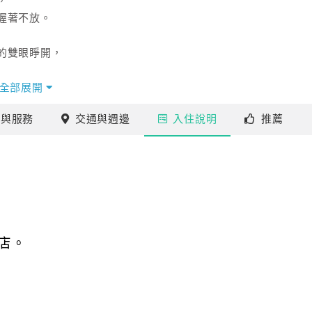
，
握著不放。
的雙眼睜開，
全部展開
施
與服務
交通
與週邊
入住
說明
推薦
店。