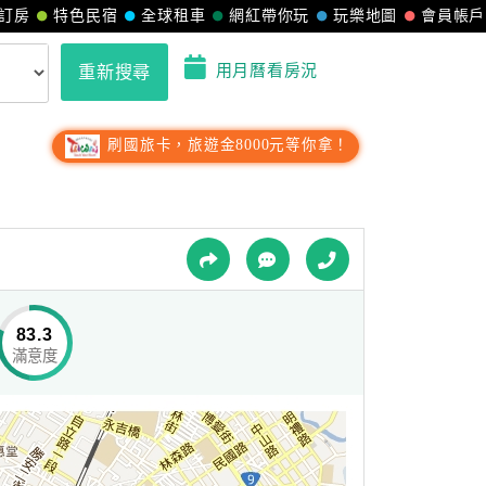
訂房
特色民宿
全球租車
網紅帶你玩
玩樂地圖
會員帳戶
用月曆看房況
重新搜尋
刷國旅卡，旅遊金8000元等你拿！
83.3
滿意度