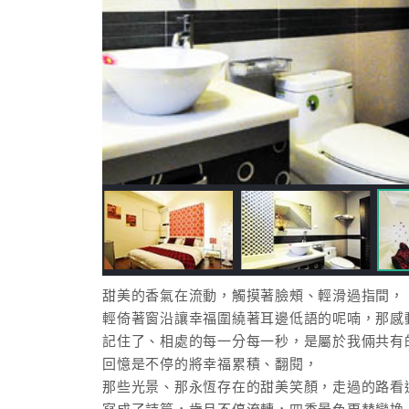
甜美的香氣在流動，觸摸著臉頰、輕滑過指間，
輕倚著窗沿讓幸福圍繞著耳邊低語的呢喃，那感
記住了、相處的每一分每一秒，是屬於我倆共有
回憶是不停的將幸福累積、翻閱，
那些光景、那永恆存在的甜美笑顏，走過的路看