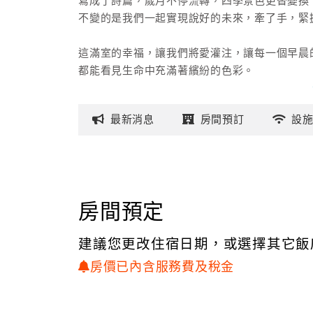
寫成了詩篇，歲月不停流轉，四季景色更替變換
不變的是我們一起實現說好的未來，牽了手，緊
這滿室的幸福，讓我們將愛灌注，讓每一個早晨
都能看見生命中充滿著繽紛的色彩。
最新
消息
房間
預訂
設
房間預定
建議您更改住宿日期，或選擇其它飯
房價已內含服務費及稅金