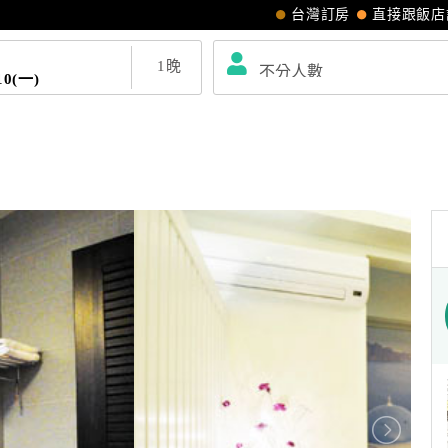
台灣訂房
直接跟飯店
1
晚
10(一)