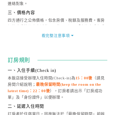
連絡對象。
三、價格內容
四方通行之公佈價格，包含房價、稅額及服務費。客房
價格隨季節及人文活動而異動，以選項「查詢空房與房
價」之當日價格為標準。
看完整注意事項
四、訂單異動
訂房成功後，訂房者如需異動內容，須於住房前在四方
通行「客服聯絡單」提出申辦，四方通行
恕不接受以電
訂房規則
話方式異動
訂單。
※非客服時間之申辦異動，皆為次日計算及辦理。
一、入住手續(Check in)
五、客服時間
本飯店接受辦理入住時間(Check-in)為
15：00後
（請見
房間介紹說明；
最晚保留時間(keep the room on the
週一至週日，上午9:00～晚上6:00
latest time)：22：00後
），訂房者請出示「訂房成功
六、聯絡方式
單」及「身份證件」以便辦理。
週一至週日：
客服聯絡單
、
LINE@
、電話：
二、延遲入住時間
(07)9682715 。
訂房者於住宿當日，因故無法於「最晚保留時間」前辦