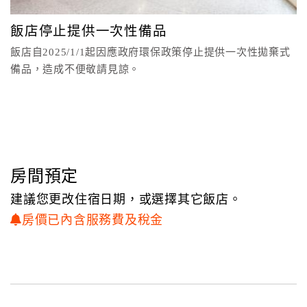
顧
飯店停止提供一次性備品
客
飯店自2025/1/1起因應政府環保政策停止提供一次性拋棄式
滿
備品，造成不便敬請見諒。
意
度
訂
單
管
房間預定
理
建議您更改住宿日期，或選擇其它飯店。
房價已內含服務費及稅金
會
員
帳
戶