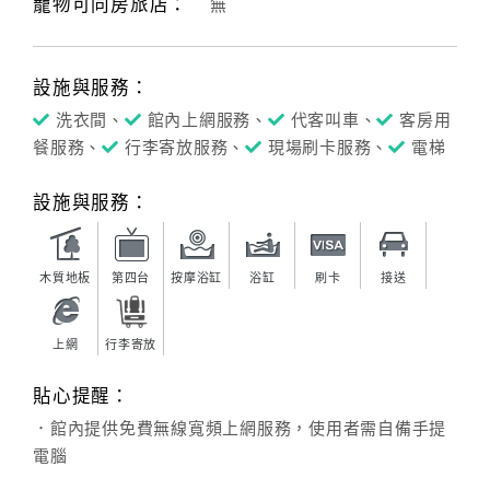
寵物可同房旅店：
無
訂
設施與服務：
房
洗衣間、
館內上網服務、
代客叫車、
客房用
Q&A
餐服務、
行李寄放服務、
現場刷卡服務、
電梯
國
設施與服務：
旅
卡
訂
木質地板
第四台
按摩浴缸
浴缸
刷卡
接送
房
上網
行李寄放
請
貼心提醒：
款
．館內提供免費無線寬頻上網服務，使用者需自備手提
收
電腦
據