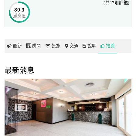
(共17則評鑑)
等等…
80.3
是您旅遊、約會、商務最佳選擇喔。
滿意度
網
紅
帶
你
最新
房間
設施
交通
說明
推薦
玩
玩
最新消息
樂
地
圖
顧
客
服
務