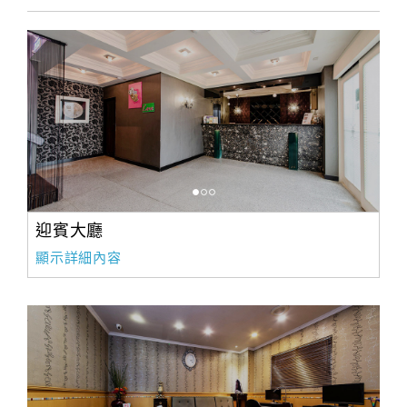
合
作
提
案
飯
店
合
作
迎賓大廳
顯示詳細內容
廠
商
合
作