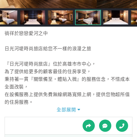
接
跟
飯
店
訂
徜徉於戀戀愛河之中
房
HOT
日光河堤時尚旅店給您不一樣的浪漫之旅
『日光河堤時尚旅店』位於高雄市市中心，
特
為了提供給更多的顧客最佳的住房享受，
色
秉持著一貫『關懷備至‧體貼入微』的服務信念，不惜成本
民
全面改裝，
宿
在設備服務上提供免費無線網路寬頻上網，提供您物超所值
的住房服務。
全部展開
全
『日光河堤時尚旅店』臨近愛河河畔、西子灣、萬壽山風景
球
區、緊靠漢神百貨商圈、
租
車
歷史博物館、城市光廊、大立伊勢丹(精品館)、新崛江商圈