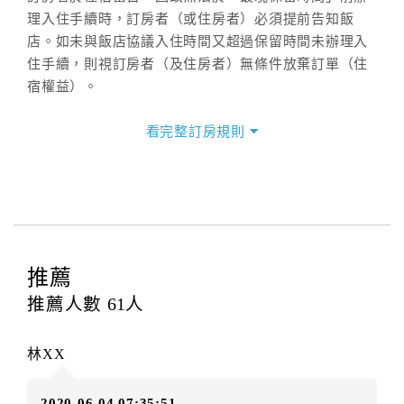
理入住手續時，訂房者（或住房者）必須提前告知飯
店。如未與飯店協議入住時間又超過保留時間未辦理入
住手續，則視訂房者（及住房者）無條件放棄訂單（住
宿權益）。
三、退房手續(Check out)
看完整訂房規則
本飯店退房時間(Check-out)為 （
中午12：00前
），訂
房者與飯店之其他交易﹝如續住、加床、餐費、小費、
電話費...等﹞所發生之費用，必須與飯店現場結清。
四、訂單異動
訂房者應於
入住前2日
（不含入住當日）提出申辦，如未
提出申辦不得異動訂單。
推薦
每筆訂單異動限定
乙
次，限原訂飯店，異動完成後不得
推薦人數
61
人
辦理取消退款。
訂單異動後，訂單費用總計大於原訂單費用總計時，訂
林XX
房者應補足差額。（限原訂飯店）
訂單異動後，訂單費用總計小於原訂單費用總計時，訂
2020-06-04 07:35:51