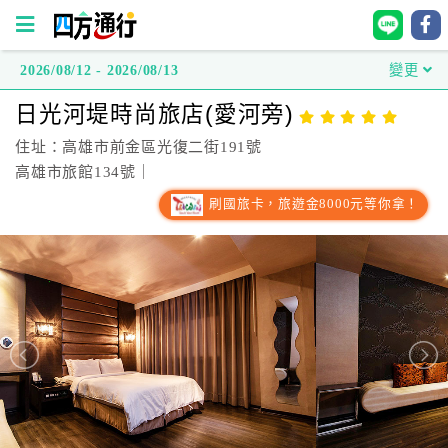
2026/08/12 - 2026/08/13
變更
四
日光河堤時尚旅店(愛河旁)
方
通
住址：高雄市前金區光復二街191號
行
高雄市旅館134號｜
訂
刷國旅卡，旅遊金8000元等你拿！
房
台
灣
訂
房
直