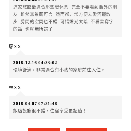
房者不得要求退其差額。（限原訂飯店）
這家旅館最適合那些想休息 完全不要看到窗外的朋
五、保留住宿權益(保留住房)
友 雖然無景觀可言 然而卻非常方便去愛河邊散
．訂房者因故辦理訂單異動，本飯店可接受
保留住宿金
步 房間的空間也不錯 可惜燈光太暗 不看書寫字
額12個月
限原訂飯店），異動完成後不得辦理取消退
的話 也就無所謂了
款。（提出申辦日為保留起算日）
．訂房者使用「保留住宿金額」時，請注意！為避免飯
廖XX
店客滿，敬請及早計畫，如逾時未提出申辦，視同無條
件放棄訂單（住宿權益）。 （限原訂飯店使用）
2018-12-16 04:33:02
．每筆訂單異動限定乙次，限原訂飯店，異動完成後不
環境舒適，非常適合有小孩的家庭前往入住。
得辦理取消退款。
．訂單異動後，訂單費用總計大於原訂單費用總計時，
訂房者應補足差額。 限原訂飯店
林XX
．訂單異動後，訂單費用總計小於原訂單費用總計時，
訂房者不得要求退其差額。限原訂飯店
2018-04-07 07:31:48
六、取消訂單
飯店設施很不錯，住宿享受更超值！
訂房者因故取消訂單辦理退款，依下列標準申辦：
◎住房日3天前辦理者，訂單費用扣除總計0%為手續費