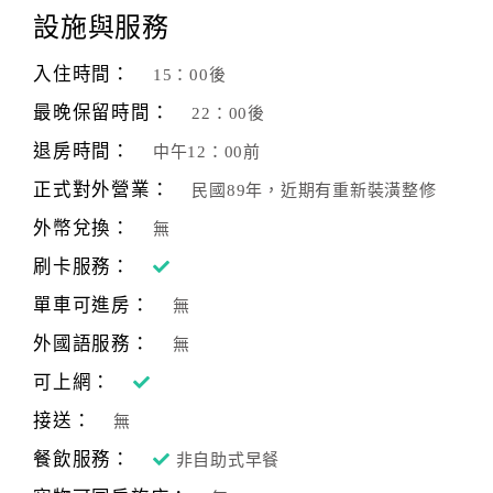
設施與服務
客
服
入住時間：
15：00後
聯
最晚保留時間：
22：00後
絡
單
退房時間：
中午12：00前
正式對外營業：
民國89年，近期有重新裝潢整修
Line
外幣兌換：
無
線
刷卡服務：
上
單車可進房：
客
無
服
外國語服務：
無
可上網：
紅
接送：
無
利
餐飲服務：
非自助式早餐
查
詢