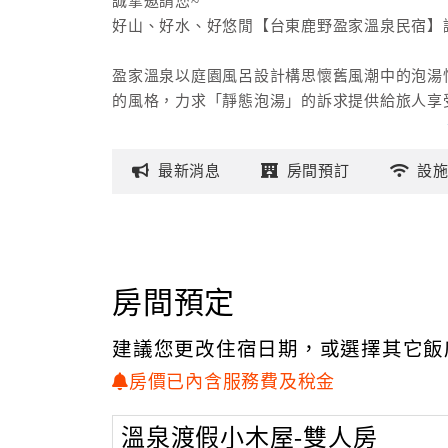
誠摯邀請您~
好山、好水、好悠閒【台東鹿野盈家溫泉民宿】
盈家溫泉以庭園風呂設計構思懷舊風潮中的泡湯
的風格，力求「靜態泡湯」的訴求提供給旅人享
過程中，徜徉在大自然的環抱。
美麗山景盡收眼前，原野自然風景360度環繞
最新
消息
房間
預訂
設
始風貌，從視覺到感官都有美好體驗。
提供最優質、乾淨的原湯，每日清池換水，泡
讓湯池有不同的溫度，讓您的每寸肌膚都能有不
鬆張開，加速肌膚吸收溫泉中的礦物質，泉質屬
特有的養分，讓疲勞的身軀放鬆，能夠充滿元氣
房間預定
再偷偷告訴各位一件小秘密，除了在寒冷的天氣
喔，可以幫助您將體內寒氣逼出，進行排毒和利
建議您更改住宿日期，或選擇其它飯
露天溫泉營業時間：
房價已內含服務費及稅金
平日假日：下午PM 13:00～晚上PM22:00
農曆春節：上午AM 10:00～晚上PM22:00
溫泉渡假小木屋-雙人房