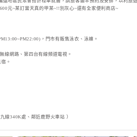
偏遠地區民眾會搭計程車就醫，請旅客盡早預約及安排，以利旅遊
00元~某訂當天真的甲某~!!別灰心~還有全家便利商店~
3:00~PM22:00)，門市有販售泳衣、泳褲。
fi無線網路、第四台有線頻道電視。
民宿。
九線340K處、鄰近鹿野火車站 ）