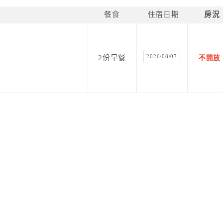
餐食
住宿日期
房況
舒適的放鬆環境，於星光時間的片刻，將泡湯池周邊的燈光
盡情享受在無光害的環境中，來觀賞滿天星斗。
2026/08/07
2份早餐
不開放