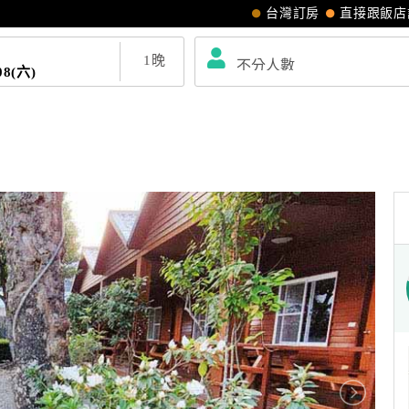
台灣訂房
直接跟飯店
1
晚
08(六)