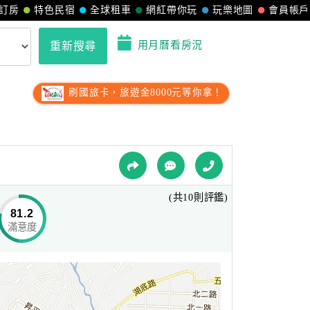
訂房
特色民宿
全球租車
網紅帶你玩
玩樂地圖
會員帳戶
用月曆看房況
重新搜尋
刷國旅卡，旅遊金8000元等你拿！
(共10則評鑑)
81.2
滿意度