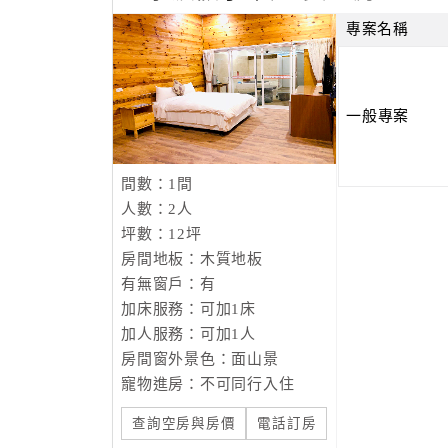
星光時間：
專案名稱
平日：晚上PM21:00~22:00（週日～週四）
提供特別的時間，讓您在享受泡湯的同時擁有更
熄滅，讓忙碌一日的靈魂之窗達到充分的休息，
一般專案
間數：1間
人數：2人
坪數：12坪
房間地板：木質地板
有無窗戶：有
加床服務：可加1床
加人服務：可加1人
房間窗外景色：面山景
寵物進房：不可同行入住
查詢空房與房價
電話訂房