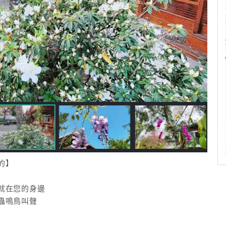
的】
就在您的身邊
蟲鳴鳥叫聲