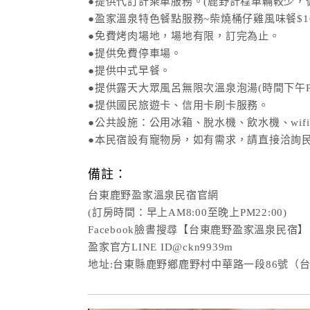
●提供代訂計乘車服務。(鹿野計程車輛較少，
●盈家溫泉特色餐點服務~柴燒桶仔雞風味餐$16
●免費烤肉場地，場地有限，訂完為止。
●提供免費停車場。
●提供中式早餐。
●提供露天大眾風呂無限次溫泉泡湯(時間下午PM1
●提供國民旅遊卡、信用卡刷卡服務。
●公共設施：公用冰箱、脫水機、飲水機、wi
●本民宿設有寵物房，如有需求，請直接洽詢
備註：
台東鹿野盈家溫泉民宿官網
(訂房時間：早上AM8:00至晚上PM22:00)
Facebook臉書搜尋【台東鹿野盈家溫泉民宿】
盈家官方LINE ID@ckn9939m
地址:台東縣鹿野鄉鹿野村中華路一段86號（台