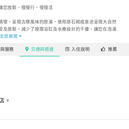
讓您放鬆、慢慢行、慢慢活
情懷，呈現古樸風味的原湯，使用原石砌成泉池呈現大自然
受及放鬆，減少了按摩浴缸及水療設計的干擾，讓您在泡湯
全部展開
與盈家結合，讓旅人在享受美人湯時能情地感受大自然原
施
與服務
交通
與週邊
入住
說明
推薦
湯池最高溫度為攝氏43度左右，採原湯活水溢流的方式，
同層次的體驗，在冷泉、溫泉交替中更能讓全身的毛細孔輕
於中性碳酸氫鈉泉，泉水清澈且泉質甚佳，使身體吸收溫泉
飽足精神喔。
可以舒舒服服享受溫暖泡湯以外，炎炎夏日也是不錯的選擇
水喔~~促進新陳代謝、保持水嫩水嫩的喔。
店。