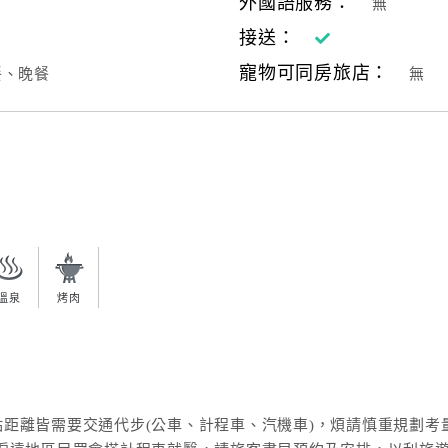
外國語服務：
無
接送：
寵物可同房旅店：
餐、晚餐
無
溫泉
烤肉
。
。
距離皆需要交通代步(公車、計程車、汽機車)，煩請慎重規劃考