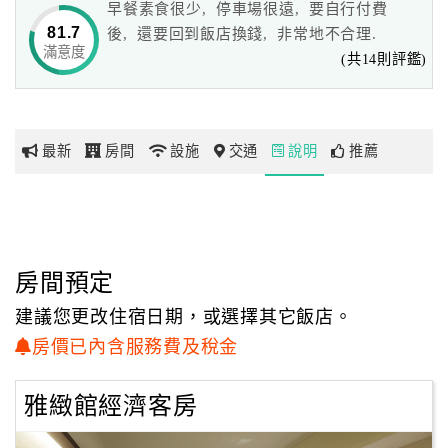
早餐素食很少, 停車場很遠, 要自行付費
81.7
後, 還要回到飯店換錢, 非常地不合理.
滿意度
網
(共14則評鑑)
紅
帶
你
最新
房間
設施
交通
說明
推薦
玩
玩
樂
地
房間預定
圖
建議您更改住宿日期，或選擇其它飯店。
顧
房價已內含服務費及稅金
客
服
雅緻館經濟客房
務