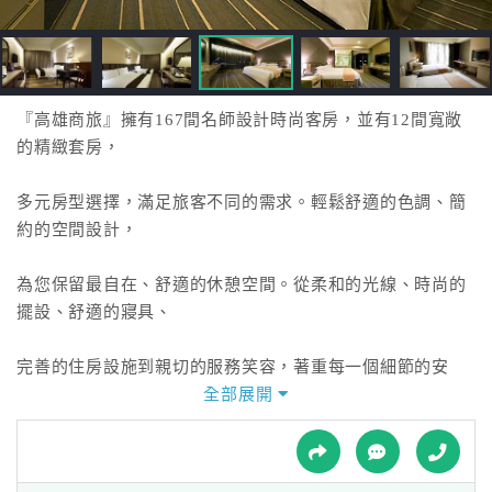
接
跟
飯
店
訂
『高雄商旅』擁有167間名師設計時尚客房，並有12間寬敞
房
的精緻套房，
HOT
多元房型選擇，滿足旅客不同的需求。輕鬆舒適的色調、簡
約的空間設計，
特
色
為您保留最自在、舒適的休憩空間。從柔和的光線、時尚的
民
擺設、舒適的寢具、
宿
完善的住房設施到親切的服務笑容，著重每一個細節的安
排，不論是商務出差
全部展開
全
球
還是渡假旅遊，高雄商旅全心為您打造每一次的最佳住房體
租
車
驗。