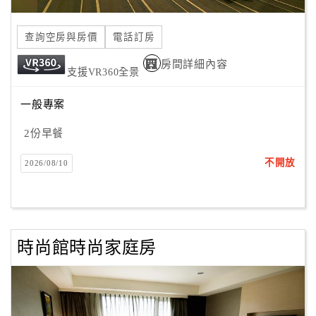
合
作
查詢空房與房價
電話訂房
提
房間詳細內容
案
支援VR360全景
一般專案
飯
店
2份早餐
合
不開放
2026/08/10
作
廠
商
時尚館時尚家庭房
合
作