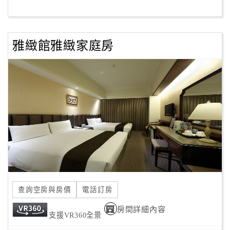
客
服
雅緻館雅緻家庭房
聯
絡
單
Line
線
上
客
服
查詢空房與房價
電話訂房
紅
利
房間詳細內容
支援VR360全景
查
詢