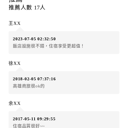
每筆訂單異動限定
乙
次，限原訂飯店，異動完成後不得
推薦人數
17
人
辦理取消退款。
訂單異動後，訂單費用總計大於原訂單費用總計時，訂
王XX
房者應補足差額。（限原訂飯店）
訂單異動後，訂單費用總計小於原訂單費用總計時，訂
2023-07-05 02:32:50
房者不得要求退其差額。（限原訂飯店）
飯店設施很不錯，住宿享受更超值！
五、保留住宿權益(保留住房)
．訂房者因故辦理訂單異動，本飯店可接受
保留住宿金
徐XX
額3個月
限原訂飯店），異動完成後不得辦理取消退款。
（提出申辦日為保留起算日）
2018-02-05 07:37:16
．訂房者使用「保留住宿金額」時，請注意！為避免飯
高雄商旅很ok的
店客滿，敬請及早計畫，如逾時未提出申辦，視同無條
件放棄訂單（住宿權益）。 （限原訂飯店使用）
．每筆訂單異動限定乙次，限原訂飯店，異動完成後不
余XX
得辦理取消退款。
．訂單異動後，訂單費用總計大於原訂單費用總計時，
2017-05-11 09:29:55
訂房者應補足差額。 限原訂飯店
住宿品質很好~~