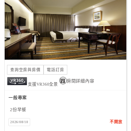
顧
客
滿
意
度
訂
單
查詢空房與房價
電話訂房
管
理
房間詳細內容
支援VR360全景
一般專案
會
員
2份早餐
帳
戶
不開放
2026/08/10