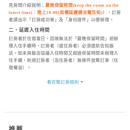
見房間介紹說明；
最晚保留時間(keep the room on the
週一至週日，上午9:00～晚上6:00
latest time)：晚上18:00(如需延遲請去電告知)
），訂房
六、聯絡方式
者請出示「訂房成功單」及「身份證件」以便辦理。
週一至週日：
客服聯絡單
、
LINE@
、電話：
二、延遲入住時間
(07)9682715 。
訂房者於住宿當日，因故無法於「最晚保留時間」前辦
理入住手續時，訂房者（或住房者）必須提前告知飯
店。如未與飯店協議入住時間又超過保留時間未辦理入
住手續，則視訂房者（及住房者）無條件放棄訂單（住
宿權益）。
三、退房手續(Check out)
看完整訂房規則
本飯店退房時間(Check-out)為 （
中午12:00前
），訂房
者與飯店之其他交易﹝如續住、加床、餐費、小費、電
話費...等﹞所發生之費用，必須與飯店現場結清。
四、訂單異動
訂房者應於
入住前4日
（不含入住當日）提出申辦，如未
提出申辦不得異動訂單。
推薦