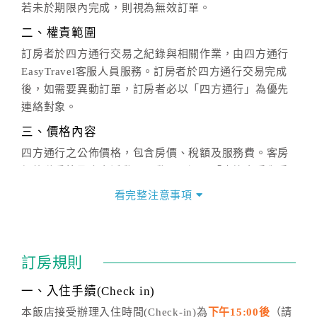
若未於期限內完成，則視為無效訂單。
二、權責範圍
訂房者於四方通行交易之紀錄與相關作業，由四方通行
EasyTravel客服人員服務。訂房者於四方通行交易完成
後，如需要異動訂單，訂房者必以「四方通行」為優先
連絡對象。
三、價格內容
四方通行之公佈價格，包含房價、稅額及服務費。客房
價格隨季節及人文活動而異動，以選項「查詢空房與房
價」之當日價格為標準。
看完整注意事項
四、訂單異動
訂房成功後，訂房者如需異動內容，須於住房前在四方
通行「客服聯絡單」提出申辦，四方通行
恕不接受以電
訂房規則
話方式異動
訂單。
※非客服時間之申辦異動，皆為次日計算及辦理。
一、入住手續(Check in)
五、客服時間
本飯店接受辦理入住時間(Check-in)為
下午15:00後
（請