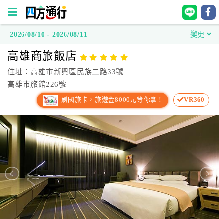
2026/08/10 - 2026/08/11
變更
四
高雄商旅飯店
方
通
住址：高雄市新興區民族二路33號
行
高雄市旅館226號｜
訂
刷國旅卡，旅遊金8000元等你拿！
VR360
房
台
灣
訂
房
直