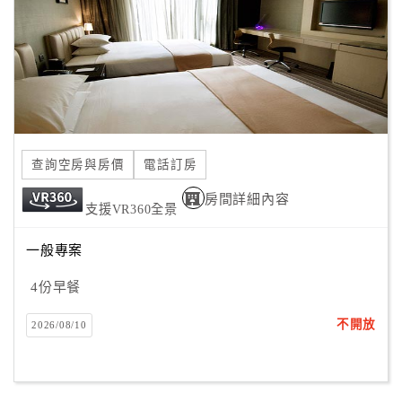
旅
伴
計
劃
商
品
查詢空房與房價
電話訂房
宣
傳
房間詳細內容
支援VR360全景
一般專案
4份早餐
不開放
2026/08/10