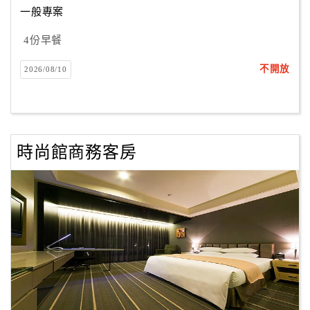
一般專案
4份早餐
訂
房
不開放
2026/08/10
Q&A
國
旅
時尚館商務客房
卡
訂
房
請
款
收
據