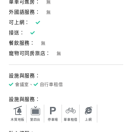
單車可進房：
無
外國語服務：
無
訂
可上網：
房
接送：
Q&A
餐飲服務：
無
寵物可同房旅店：
無
國
旅
卡
訂
設施與服務：
房
會議室、
自行車租借
設施與服務：
請
款
收
木質地板
第四台
停車場
單車租借
上網
據