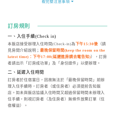
看完整注意事項
四、訂單異動
訂房成功後，訂房者如需異動內容，須於住房前在四方
通行「客服聯絡單」提出申辦，四方通行
恕不接受以電
訂房規則
話方式異動
訂單。
※非客服時間之申辦異動，皆為次日計算及辦理。
一、入住手續(Check in)
五、客服時間
本飯店接受辦理入住時間(Check-in)為
下午15:30後
（請
見房間介紹說明；
最晚保留時間(keep the room on the
週一至週日，上午9:00～晚上6:00
latest time)：下午17:00(延遲進房請去電告知)
），訂房
六、聯絡方式
者請出示「訂房成功單」及「身份證件」以便辦理。
週一至週日：
客服聯絡單
、
LINE@
、電話：
二、延遲入住時間
(07)9682715 。
訂房者於住宿當日，因故無法於「最晚保留時間」前辦
理入住手續時，訂房者（或住房者）必須提前告知飯
店。如未與飯店協議入住時間又超過保留時間未辦理入
住手續，則視訂房者（及住房者）無條件放棄訂單（住
宿權益）。
三、退房手續(Check out)