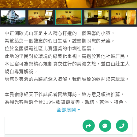
接
跟
飯
店
訂
中正湖歐式山莊是主人精心打造的一個溫馨的小築，
房
希望給您一個難忘的假日生活，誠摯期盼您的光臨，
HOT
位於全國模範社區比賽獲奬的中圳社區裏，
此地的里民對於環境的綠美化重視，高過於其他社區居民，
本民宿可為您精心規劃食衣住行的美濃之旅，並由山莊主人
特
親自導覽解說，
色
讓您對美濃的古蹟能深入瞭解，我們誠致的歡迎您來玩玩。
民
宿
本民宿係經天下雜誌記者實地拜訪、地方意見領袖推薦，
為觀光客精選全台319個鄉鎮最友善、親切、乾淨、特色、
幸福感的民宿，
全部展開
全
也是 319 微笑徽章指定蓋章渡假民宿山莊。
球
租
車