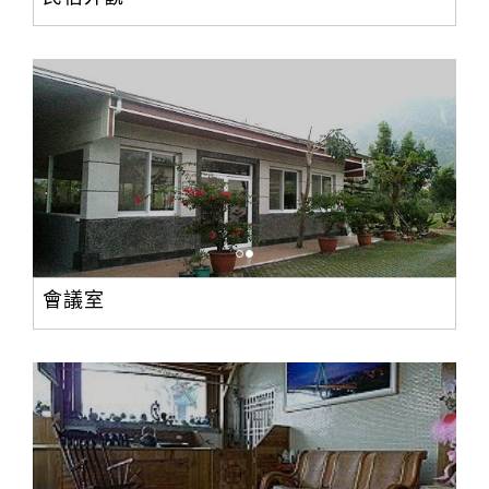
旅
伴
計
劃
商
品
宣
傳
會議室