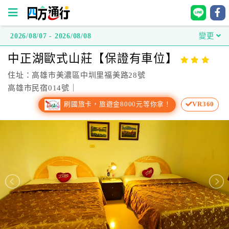
2026/08/07 - 2026/08/08
變更
四
中正湖歐式山莊【保證有車位】
方
通
住址：高雄市美濃區中圳里福美路28號
行
高雄市民宿014號｜
訂
刷國旅卡，旅遊金8000元等你拿！
VR360
房
台
灣
訂
房
直