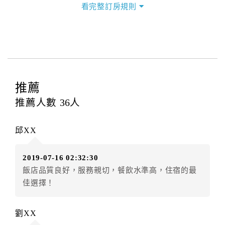
看完整訂房規則
本飯店退房時間(Check-out)為 （
上午10:30前
），訂房
者與飯店之其他交易﹝如續住、加床、餐費、小費、電
話費...等﹞所發生之費用，必須與飯店現場結清。
四、訂單異動
訂房者應於
入住前2日
（不含入住當日）提出申辦，如未
提出申辦不得異動訂單。
推薦
每筆訂單異動限定
乙
次，限原訂飯店，異動完成後不得
推薦人數
36
人
辦理取消退款。
訂單異動後，訂單費用總計大於原訂單費用總計時，訂
邱XX
房者應補足差額。（限原訂飯店）
訂單異動後，訂單費用總計小於原訂單費用總計時，訂
2019-07-16 02:32:30
房者不得要求退其差額。（限原訂飯店）
飯店品質良好，服務親切，餐飲水準高，住宿的最
五、保留住宿權益(保留住房)
佳選擇！
．訂房者因故辦理訂單異動，本飯店可接受
保留住宿金
額3個月
限原訂飯店），異動完成後不得辦理取消退款。
劉XX
（提出申辦日為保留起算日）