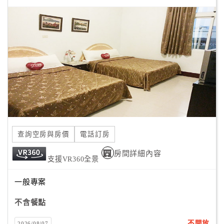
顧
客
滿
意
度
訂
單
管
查詢空房與房價
電話訂房
理
房間詳細內容
支援VR360全景
會
一般專案
員
帳
不含餐點
戶
不開放
2026/08/07