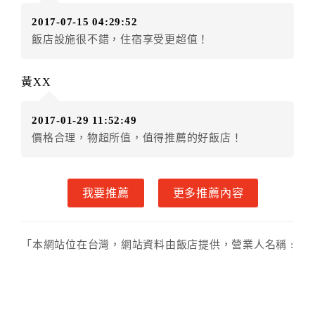
．訂房者使用「保留住宿金額」時，請注意！為避免飯
2017-07-15 04:29:52
店客滿，敬請及早計畫，如逾時未提出申辦，視同無條
飯店設施很不錯，住宿享受更超值！
件放棄訂單（住宿權益）。 （限原訂飯店使用）
．每筆訂單異動限定乙次，限原訂飯店，異動完成後不
得辦理取消退款。
黃XX
．訂單異動後，訂單費用總計大於原訂單費用總計時，
訂房者應補足差額。 限原訂飯店
2017-01-29 11:52:49
．訂單異動後，訂單費用總計小於原訂單費用總計時，
價格合理，物超所值，值得推薦的好飯店！
訂房者不得要求退其差額。限原訂飯店
六、取消訂單
我要推薦
更多推薦內容
訂房者因故取消訂單辦理退款，依下列標準申辦：
◎本飯店為預繳部分費用，故付款成功後不得辦理取消
訂單申請退款手續。
「本網站位在台灣，網站資料由飯店提供，營業人名稱 :
◎住房日當日未辦理入住手續者，視同住房，已付訂單
中正湖歐式山莊，統一編號 : 21951618」
之訂金將全額沒收。
七、天候因素
住房當日遇颱風、地震等不可抗拒因素時（以氣象局發
Copyright
Easytravel