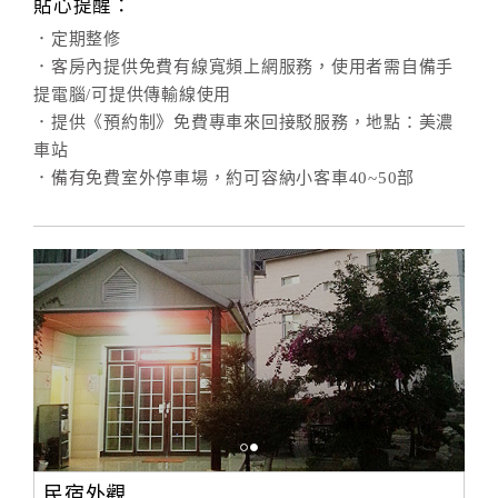
貼心提醒：
合
．定期整修
作
．客房內提供免費有線寬頻上網服務，使用者需自備手
提
提電腦/可提供傳輸線使用
案
．提供《預約制》免費專車來回接駁服務，地點：美濃
車站
．備有免費室外停車場，約可容納小客車40~50部
飯
店
合
作
廠
商
合
作
民宿外觀