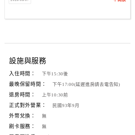
客
服
聯
絡
單
設施與服務
Line
線
入住時間：
下午15:30後
上
客
最晚保留時間：
下午17:00(延遲進房請去電告知)
服
退房時間：
上午10:30前
正式對外營業：
民國93年9月
紅
外幣兌換：
無
利
刷卡服務：
查
無
詢