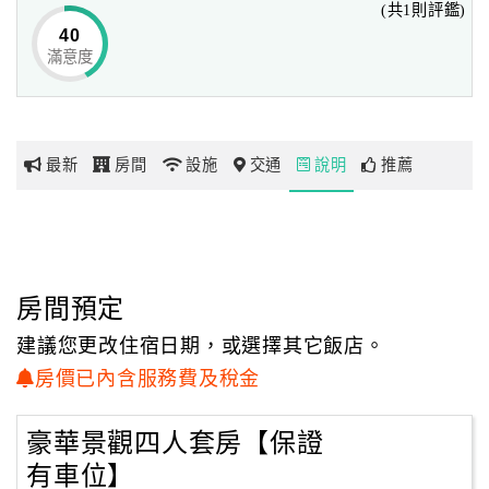
(共1則評鑑)
40
滿意度
網
紅
帶
你
最新
房間
設施
交通
說明
推薦
玩
玩
樂
地
房間預定
圖
建議您更改住宿日期，或選擇其它飯店。
顧
房價已內含服務費及稅金
客
服
豪華景觀四人套房【保證
務
有車位】