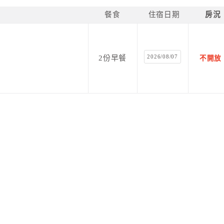
餐食
住宿日期
房況
適環境。
2026/08/07
2份早餐
不開放
以很環保！本商旅將
，建議您自備
不主動提供拋棄式生活用品
上的需求，可向
櫃檯免費索取。