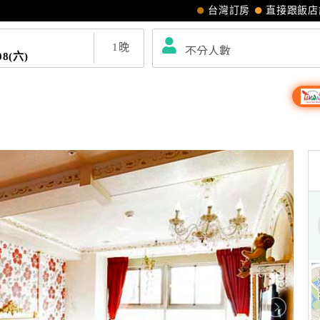
台灣訂房
直接跟飯店
1
晚
08(六)