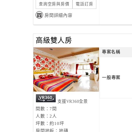
查詢空房與房價
電話訂房
房間詳細內容
高級雙人房
專案名稱
一般專案
支援VR360全景
間數：7間
人數：2人
坪數：約10坪
房間地板：地磚