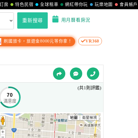
訂房
特色民宿
全球租車
網紅帶你玩
玩樂地圖
會員帳戶
用月曆看房況
重新搜尋
刷國旅卡，旅遊金8000元等你拿！
VR360
(共1則評鑑)
70
滿意度