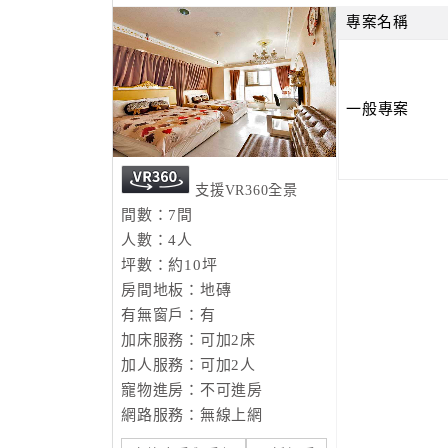
專案名稱
一般專案
支援VR360全景
間數：7間
人數：4人
坪數：約10坪
房間地板：地磚
有無窗戶：有
加床服務：可加2床
加人服務：可加2人
寵物進房：不可進房
網路服務：無線上網