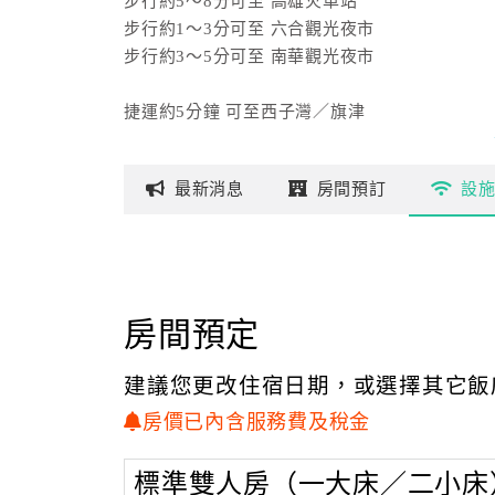
步行約5～8分可至 高雄火車站
步行約1～3分可至 六合觀光夜市
步行約3～5分可至 南華觀光夜市
捷運約5分鐘 可至西子灣／旗津
捷運約8分鐘 可至瑞豐夜市
捷運約10分鐘 可至金鑽／凱旋夜市
最新
消息
房間
預訂
設
24H 專人迅速辦理住宿及維護您的住宿安全！
(進退房均提供 ""寄放行李"" 服務喔！！讓您
房間預定
以2至60人為主的入住房型 房型典雅精緻亦不失俏
部分房內設有盪鞦韆及其他特色設施
建議您更改住宿日期，或選擇其它飯
室內寬敞的房型設計 讓您自在輕鬆享受難得的假
房價已內含服務費及稅金
獨家「筆電+免費WiFi」
提供「USB+110V插座／220V插座」
標準雙人房（一大床／二小床