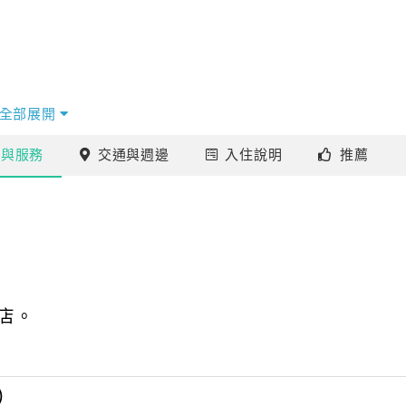
全部展開
施
與服務
交通
與週邊
入住
說明
推薦
不必帶著行李四處奔波！！)
皮
店。
期!
）