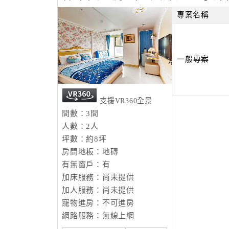
(安那絲房型僅提供USB+110V插座)
房內使用大金變頻冷氣～不會忽冷忽熱！
專案名稱
全部房型均有泡澡浴缸 提供您舒適的享受！
獨立筒+乳膠墊 軟硬適中床 給您一夜好眠的舒
一般專案
節能減碳愛地球已成為生活趨勢，旅遊住宿也可
所需要的生活用品，環保又衛生！若您仍有使用
支援VR360全景
間數：3間
人數：2人
坪數：約8坪
房間地板：地磚
有無窗戶：有
加床服務：尚未提供
加人服務：尚未提供
寵物進房：不可進房
網路服務：無線上網