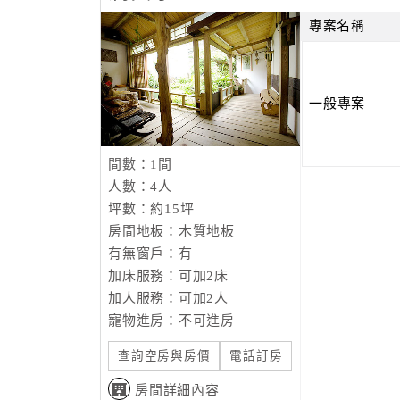
讓九份的觀光產業就此興起，也使得國內外旅客
過去到九份旅遊或許您只是走馬看花，亦或者只
專案名稱
但若您出遊所追求的是一份寧靜與人文藝術撞擊
下次來到九份，不妨留宿一晚，入住A-HOME，
一般專案
間數：1間
人數：4人
坪數：約15坪
房間地板：木質地板
有無窗戶：有
加床服務：可加2床
加人服務：可加2人
寵物進房：不可進房
查詢空房與房價
電話訂房
房間詳細內容