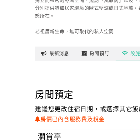
獨立而私密的專屬空間，規劃「風旅閣」以及「
分別提供猶如居家環境的歐式壁爐或日式地爐，
憩所在。
老祖厝新生命，無可取代的私人空間
在A-HOME有合作得天衣無縫的女主內、男主
最新
消息
房間
預訂
設
男主人「勇哥」負責民宿的建材收集、規劃、監
而女主人「梅姊」則將妝點藝術運用在A-HOM
A-HOME是勇哥及梅姊利用三年的時間收集建
雖談不上藝術大作，
但在這對中年返鄉的夫婦心目中，如此精心設計
房間預定
延續百年黃金山城，礦山文化等您來發掘
建議您更改住宿日期，或選擇其它飯
位於台北縣瑞芳山區的九份山城，為昔日台灣地
房價已內含服務費及稅金
走入歷史，
讓曾經風光一時的九份山城轉為平靜的山中小鎮
澗賞亭