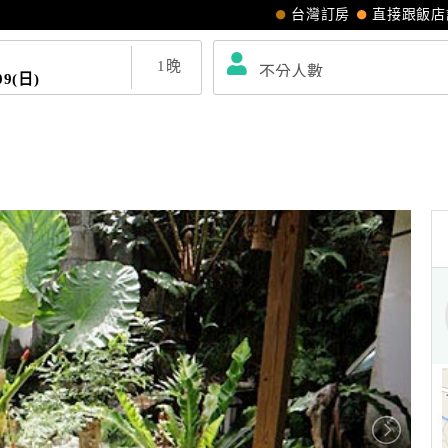
台灣訂房
直接跟飯店
1
晚
09(日)