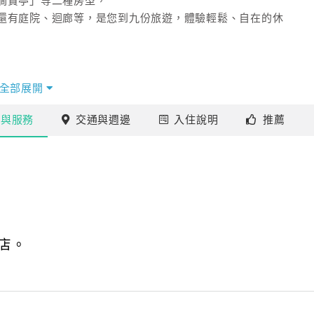
澗賞亭」等二種房型，
還有庭院、迴廊等，是您到九份旅遊，體驗輕鬆、自在的休
全部展開
外經營模式，
施
與服務
交通
與週邊
入住
說明
推薦
造、施工和傳遞城鄉文化，
E室內、外，並親手準備精緻的法式早餐。
材以及外觀規劃，並花了九個月的時間完成祖厝的翻修打造，
而成的私人典藏空間，是什麼也無可取代的。
店。
區的採金礦中心，隨著金礦的採收產業的沒落，九份的輝煌
，隨著電影「悲情城市」的帶動，