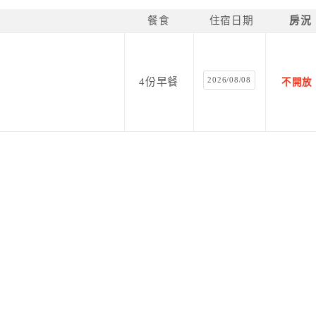
造訪這裡的次數日益增加，
是匆匆一天來回，
餐食
住宿日期
房況
所產生的火花，
A-HOME將帶給您不同層次的九份深度旅遊。
2026/08/08
4份早餐
不開放