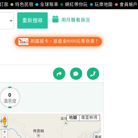
訂房
特色民宿
全球租車
網紅帶你玩
玩樂地圖
會員帳戶
用月曆看房況
重新搜尋
刷國旅卡，旅遊金8000元等你拿！
0
滿意度