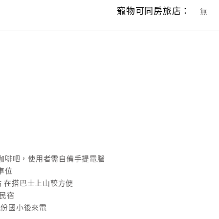
寵物可同房旅店：
無
咖啡吧，使用者需自備手提電腦
車位
站 在搭巴士上山較方便
達民宿
到九份國小後來電