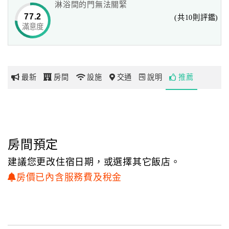
淋浴間的門無法關緊
外線烤箱、精油蒸氣浴等設備。
77.2
(共10則評鑑)
提供免費WIFI上網服務。
滿意度
網
紅
帶
本館不但是政府立案合法旅館、服務品質更佳、歷年均被市
你
府評為優等旅館，
最新
房間
設施
交通
說明
推薦
玩
出差、休閒、度假，荷蘭村安平館是貴賓最佳住房選擇!!!
統一編號:1669-5414
玩
荷蘭邨汽車旅館有限公司
樂
地
房間預定
圖
建議您更改住宿日期，或選擇其它飯店。
顧
房價已內含服務費及稅金
客
服
務