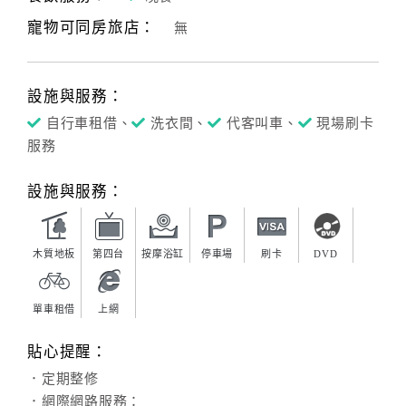
寵物可同房旅店：
無
客
服
聯
設施與服務：
絡
單
自行車租借、
洗衣間、
代客叫車、
現場刷卡
服務
Line
設施與服務：
線
上
客
木質地板
第四台
按摩浴缸
停車場
刷卡
DVD
服
單車租借
上網
紅
貼心提醒：
利
．定期整修
查
．網際網路服務：
詢