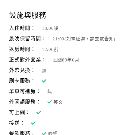
顧
設施與服務
客
滿
入住時間：
18:00後
意
最晚保留時間：
21:00(如需延遲，請去電告知)
度
退房時間：
12:00前
正式對外營業：
民國89年6月
訂
單
外幣兌換：
無
管
刷卡服務：
理
單車可進房：
無
外國語服務：
英文
會
員
可上網：
帳
接送：
戶
餐飲服務：
晚餐