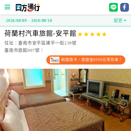
2026/08/09 - 2026/08/10
變更
四
荷蘭村汽車旅館-安平館
方
通
住址：臺南市安平區建平一街239號
行
臺南市旅館007號｜
訂
刷國旅卡，旅遊金8000元等你拿！
房
台
灣
訂
房
直