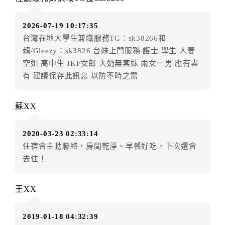
房者應補足差額。（限原訂飯店）
訂單異動後，訂單費用總計小於原訂單費用總計時，訂
2026-07-19 10:17:35
房者不得要求退其差額。（限原訂飯店）
台灣在地大學生兼職服務TG：sk38266和
五、保留住宿權益(保留住房)
賴/Gleezy：sk3826 台妹上門服務 護士 學生 人妻
．訂房者因故辦理訂單異動，本飯店可接受
保留住宿金
空姐 高中生 JKF女郎 大奶無套妹 兩女一男 應有盡
額3個月
限原訂飯店），異動完成後不得辦理取消退款。
有 建議保存此訊息 以防不時之需
（提出申辦日為保留起算日）
．訂房者使用「保留住宿金額」時，請注意！為避免飯
蘇XX
店客滿，敬請及早計畫，如逾時未提出申辦，視同無條
件放棄訂單（住宿權益）。 （限原訂飯店使用）
2020-03-23 02:33:14
．每筆訂單異動限定乙次，限原訂飯店，異動完成後不
住宿會主動聯絡，房間乾淨、早餐好吃，下次還會
得辦理取消退款。
去住！
．訂單異動後，訂單費用總計大於原訂單費用總計時，
訂房者應補足差額。 限原訂飯店
．訂單異動後，訂單費用總計小於原訂單費用總計時，
王XX
訂房者不得要求退其差額。限原訂飯店
六、取消訂單
2019-01-18 04:32:39