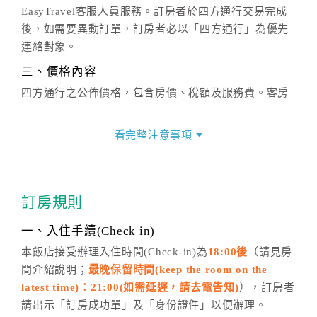
EasyTravel客服人員服務。訂房者於四方通行交易完成
後，如需要異動訂單，訂房者必以「四方通行」為優先
連絡對象。
三、價格內容
四方通行之公佈價格，包含房價、稅額及服務費。客房
價格隨季節及人文活動而異動，以選項「查詢空房與房
價」之當日價格為標準。
看完整注意事項
四、訂單異動
訂房成功後，訂房者如需異動內容，須於住房前在四方
通行「客服聯絡單」提出申辦，四方通行
恕不接受以電
訂房規則
話方式異動
訂單。
※非客服時間之申辦異動，皆為次日計算及辦理。
一、入住手續(Check in)
五、客服時間
本飯店接受辦理入住時間(Check-in)為
18:00後
（請見房
間介紹說明；
最晚保留時間(keep the room on the
週一至週日，上午9:00～晚上6:00
latest time)：21:00(如需延遲，請去電告知)
），訂房者
六、聯絡方式
請出示「訂房成功單」及「身份證件」以便辦理。