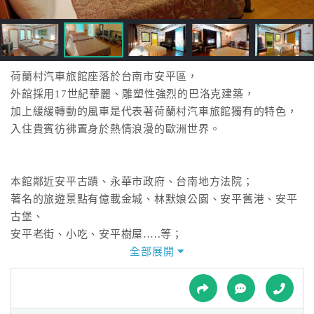
接
跟
飯
店
訂
荷蘭村汽車旅館座落於台南市安平區，
房
外館採用17世紀華麗、雕塑性強烈的巴洛克建築，
HOT
加上緩緩轉動的風車是代表著荷蘭村汽車旅館獨有的特色，
入住貴賓彷彿置身於熱情浪漫的歐洲世界。
特
色
本館鄰近安平古蹟、永華市政府、台南地方法院；
民
著名的旅遊景點有億載金城、林默娘公園、安平舊港、安平
宿
古堡、
安平老街、小吃、安平樹屋…..等；
更離台南著名的『花園夜市』僅10分鐘車程。
全部展開
全
球
租
車
全館全區按摩浴缸、浴室電視、按摩椅、情趣椅、三溫暖紅