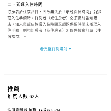
週一至週日：
客服聯絡單
、
LINE@
、電話：
二、延遲入住時間
(07)9682715 。
訂房者於住宿當日，因故無法於「最晚保留時間」前辦
理入住手續時，訂房者（或住房者）必須提前告知飯
店。如未與飯店協議入住時間又超過保留時間未辦理入
住手續，則視訂房者（及住房者）無條件放棄訂單（住
宿權益）。
三、退房手續(Check out)
看完整訂房規則
本飯店退房時間(Check-out)為 （
12:00前
），訂房者與
飯店之其他交易﹝如續住、加床、餐費、小費、電話
費...等﹞所發生之費用，必須與飯店現場結清。
四、訂單異動
訂房者應於
入住前3日
（不含入住當日）提出申辦，如未
提出申辦不得異動訂單。
推薦
每筆訂單異動限定
乙
次，限原訂飯店，異動完成後不得
推薦人數
62
人
辦理取消退款。
訂單異動後，訂單費用總計大於原訂單費用總計時，訂
性感爆乳妹兼職TG搜sk38266