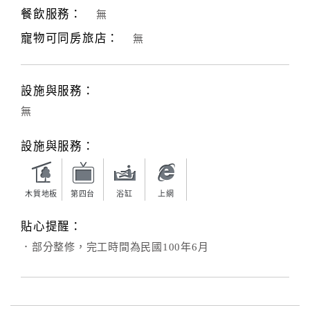
餐飲服務：
無
客
寵物可同房旅店：
無
服
聯
絡
設施與服務：
單
無
Line
設施與服務：
線
上
客
木質地板
第四台
浴缸
上網
服
貼心提醒：
．部分整修，完工時間為民國100年6月
紅
利
查
詢