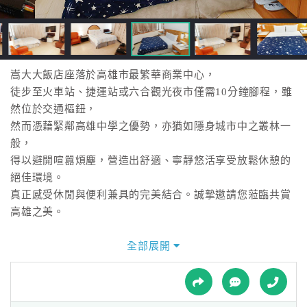
接
跟
飯
店
訂
嵩大大飯店座落於高雄市最繁華商業中心，
房
徒步至火車站、捷運站或六合觀光夜市僅需10分鐘腳程，雖
HOT
然位於交通樞鈕，
然而憑藉緊鄰高雄中學之優勢，亦猶如隱身城市中之叢林一
般，
特
得以避開喧囂煩塵，營造出舒適、寧靜悠活享受放鬆休憩的
色
絕佳環境。
民
真正感受休閒與便利兼具的完美結合。誠摯邀請您蒞臨共賞
宿
高雄之美。
全部展開
全
球
租
車