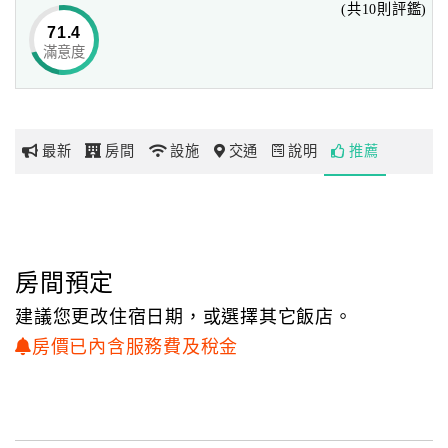
(共10則評鑑)
71.4
滿意度
網
紅
帶
你
最新
房間
設施
交通
說明
推薦
玩
玩
樂
地
房間預定
圖
建議您更改住宿日期，或選擇其它飯店。
顧
房價已內含服務費及稅金
客
服
務