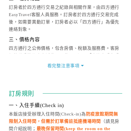
訂房者於四方通行交易之紀錄與相關作業，由四方通行
EasyTravel客服人員服務。訂房者於四方通行交易完成
後，如需要異動訂單，訂房者必以「四方通行」為優先
連絡對象。
三、價格內容
四方通行之公佈價格，包含房價、稅額及服務費。客房
價格隨季節及人文活動而異動，以選項「查詢空房與房
價」之當日價格為標準。
看完整注意事項
四、訂單異動
訂房成功後，訂房者如需異動內容，須於住房前在四方
通行「客服聯絡單」提出申辦，四方通行
恕不接受以電
訂房規則
話方式異動
訂單。
※非客服時間之申辦異動，皆為次日計算及辦理。
一、入住手續(Check in)
五、客服時間
本飯店接受辦理入住時間(Check-in)為
防疫旅館期間無
限制入住時間，但需於訂單備註抵達機場時間
（請見房
週一至週日，上午9:00～晚上6:00
間介紹說明；
最晚保留時間(keep the room on the