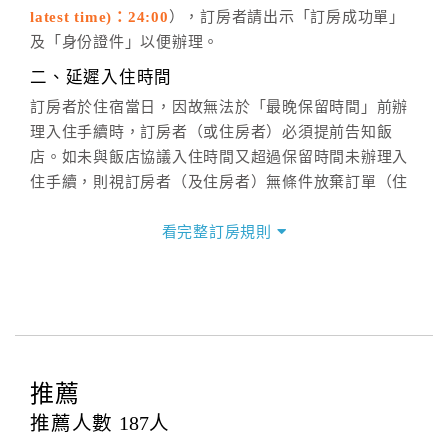
六、聯絡方式
latest time)：24:00
），訂房者請出示「訂房成功單」
週一至週日：
客服聯絡單
、
LINE@
、電話：
及「身份證件」以便辦理。
(07)9682715 。
二、延遲入住時間
訂房者於住宿當日，因故無法於「最晚保留時間」前辦
理入住手續時，訂房者（或住房者）必須提前告知飯
店。如未與飯店協議入住時間又超過保留時間未辦理入
住手續，則視訂房者（及住房者）無條件放棄訂單（住
宿權益）。
看完整訂房規則
三、退房手續(Check out)
本飯店退房時間(Check-out)為 （
12:00前
），訂房者與
飯店之其他交易﹝如續住、加床、餐費、小費、電話
費...等﹞所發生之費用，必須與飯店現場結清。
四、訂單異動
訂房者應於
入住前2日
（不含入住當日）提出申辦，如未
推薦
提出申辦不得異動訂單。
推薦人數
187
人
每筆訂單異動限定
乙
次，限原訂飯店，異動完成後不得