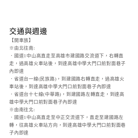
訂
房
交通與週邊
Q&A
【開車族】
※由北往南:
．國道1中山高直走至高雄市建國路交流道下，右轉直
國
走，過高雄火車站後，到達高雄中學大門口前對面巷子
旅
內即達
卡
訂
．省道台一線(民族路)，到建國路右轉直走，過高雄火
房
車站後，到達高雄中學大門口前對面巷子內即達
．省道台十七線(中華路)，到建國路左轉直走，到達高
雄中學大門口前對面巷子內即達
請
※由南往北:
款
．國道1中山高直走至中正交流道下，直走至建國路左
收
轉，往高雄火車站方向，到達高雄中學大門口前對面巷
據
子內即達