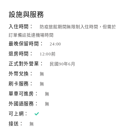
顧
設施與服務
客
滿
入住時間：
防疫旅館期間無限制入住時間，但需於
意
訂單備註抵達機場時間
度
最晚保留時間：
24:00
退房時間：
12:00前
訂
正式對外營業：
民國90年6月
單
管
外幣兌換：
無
理
刷卡服務：
無
單車可進房：
無
會
外國語服務：
無
員
帳
可上網：
戶
接送：
無