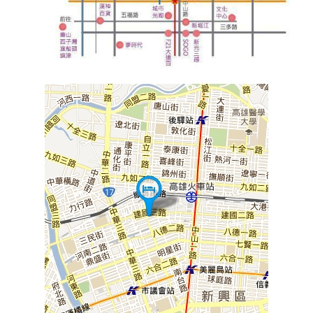
旅
伴
計
劃
商
品
宣
傳