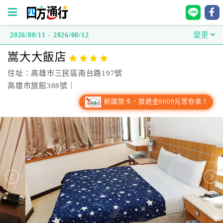
2026/08/11 - 2026/08/12
變更
四
嵩大大飯店
方
通
住址：高雄市三民區南台路197號
行
高雄市旅館388號｜
訂
刷國旅卡，旅遊金8000元等你拿！
房
台
灣
訂
房
直