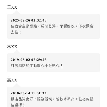
辦理取消退款。
王XX
訂單異動後，訂單費用總計大於原訂單費用總計時，訂
房者應補足差額。（限原訂飯店）
2025-02-26 02:32:43
訂單異動後，訂單費用總計小於原訂單費用總計時，訂
住宿會主動聯絡，房間乾淨、早餐好吃，下次還會
房者不得要求退其差額。（限原訂飯店）
去住！
五、保留住宿權益(保留住房)
．訂房者因故辦理訂單異動，本飯店可接受
保留住宿金
林XX
額3個月
限原訂飯店），異動完成後不得辦理取消退款。
（提出申辦日為保留起算日）
2019-03-02 07:29:25
．訂房者使用「保留住宿金額」時，請注意！為避免飯
訂房網站的主動關心十分貼心！
店客滿，敬請及早計畫，如逾時未提出申辦，視同無條
件放棄訂單（住宿權益）。 （限原訂飯店使用）
．每筆訂單異動限定乙次，限原訂飯店，異動完成後不
高XX
得辦理取消退款。
．訂單異動後，訂單費用總計大於原訂單費用總計時，
2018-06-14 11:51:32
訂房者應補足差額。 限原訂飯店
飯店品質良好，服務親切，餐飲水準高，住宿的最
．訂單異動後，訂單費用總計小於原訂單費用總計時，
佳選擇！