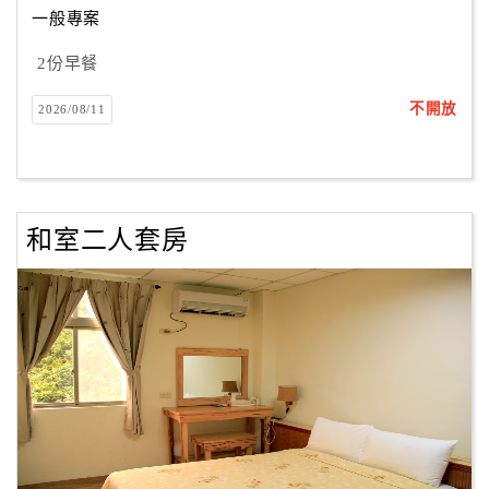
一般專案
2份早餐
訂
房
不開放
2026/08/11
Q&A
國
旅
和室二人套房
卡
訂
房
請
款
收
據