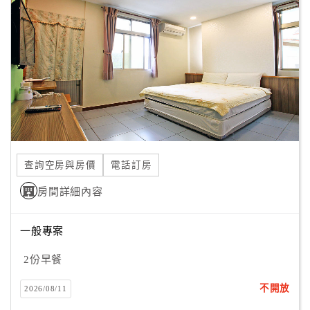
顧
客
滿
意
度
訂
單
查詢空房與房價
電話訂房
管
理
房間詳細內容
一般專案
會
員
2份早餐
帳
戶
不開放
2026/08/11