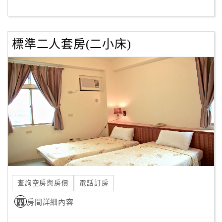
客
服
標準二人套房(二小床)
聯
絡
單
Line
線
上
客
服
查詢空房與房價
電話訂房
紅
利
房間詳細內容
查
詢