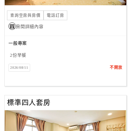
合
作
查詢空房與房價
電話訂房
提
房間詳細內容
案
一般專案
飯
店
2份早餐
合
不開放
2026/08/11
作
廠
商
標準四人套房
合
作