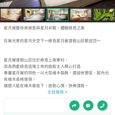
接
跟
飯
店
訂
星月屋邀你來綠島與星月共眠，體驗綠島之美
房
HOT
在無光害的星月天空下～綠島星月屋渡假山莊歡迎您～
特
星月屋渡假山莊位於綠島上南寮村，
色
因為熱愛綠島這塊土地的旅館主人精心打造
民
專屬星月屋的特色－以大型檜木裝飾、擺設休憩區、館內也
宿
有檜木桌椅傢俱，
讓旅人能在檜木香氣下，放鬆心情，快樂渡假。
全部展開
全
館內注重採光，每間房間至少會有一道窗戶，讓旅客可以看
球
見綠島的每一刻不同。
租
車
另外，旅館還提供各項代訂服務，如：汽機車代訂、BBQ烤