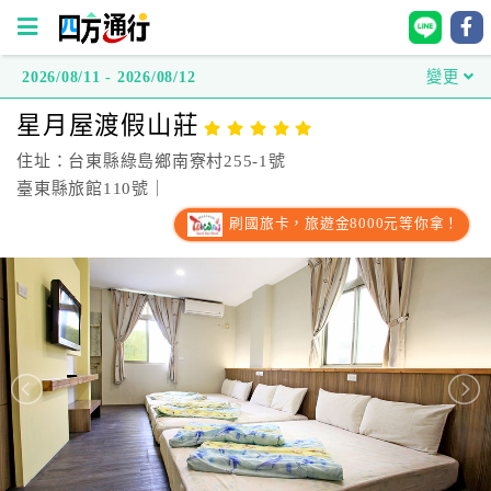
2026/08/11 - 2026/08/12
變更
四
星月屋渡假山莊
方
通
住址：台東縣綠島鄉南寮村255-1號
行
臺東縣旅館110號｜
訂
刷國旅卡，旅遊金8000元等你拿！
房
台
灣
訂
房
直