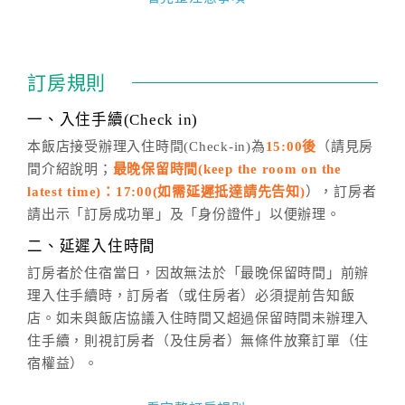
四、訂單異動
訂房成功後，訂房者如需異動內容，須於住房前在四方
通行「客服聯絡單」提出申辦，四方通行
恕不接受以電
訂房規則
話方式異動
訂單。
※非客服時間之申辦異動，皆為次日計算及辦理。
一、入住手續(Check in)
五、客服時間
本飯店接受辦理入住時間(Check-in)為
15:00後
（請見房
間介紹說明；
最晚保留時間(keep the room on the
週一至週日，上午9:00～晚上6:00
latest time)：17:00(如需延遲抵達請先告知)
），訂房者
六、聯絡方式
請出示「訂房成功單」及「身份證件」以便辦理。
週一至週日：
客服聯絡單
、
LINE@
、電話：
二、延遲入住時間
(07)9682715 。
訂房者於住宿當日，因故無法於「最晚保留時間」前辦
理入住手續時，訂房者（或住房者）必須提前告知飯
店。如未與飯店協議入住時間又超過保留時間未辦理入
住手續，則視訂房者（及住房者）無條件放棄訂單（住
宿權益）。
三、退房手續(Check out)