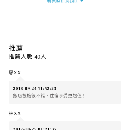
看完整訂房規則
本飯店退房時間(Check-out)為 （
10:00前
），訂房者與
飯店之其他交易﹝如續住、加床、餐費、小費、電話
費...等﹞所發生之費用，必須與飯店現場結清。
四、訂單異動
訂房者應於
入住前8日
（不含入住當日）提出申辦，如未
提出申辦不得異動訂單。
推薦
每筆訂單異動限定
乙
次，限原訂飯店，異動完成後不得
推薦人數
40
人
辦理取消退款。
訂單異動後，訂單費用總計大於原訂單費用總計時，訂
廖XX
房者應補足差額。（限原訂飯店）
訂單異動後，訂單費用總計小於原訂單費用總計時，訂
2018-09-24 11:52:23
房者不得要求退其差額。（限原訂飯店）
飯店設施很不錯，住宿享受更超值！
五、保留住宿權益(保留住房)
．訂房者因故辦理訂單異動，本飯店可接受
保留住宿金
林XX
額3個月
限原訂飯店），異動完成後不得辦理取消退款。
（提出申辦日為保留起算日）
2017-10-25 01:21:37