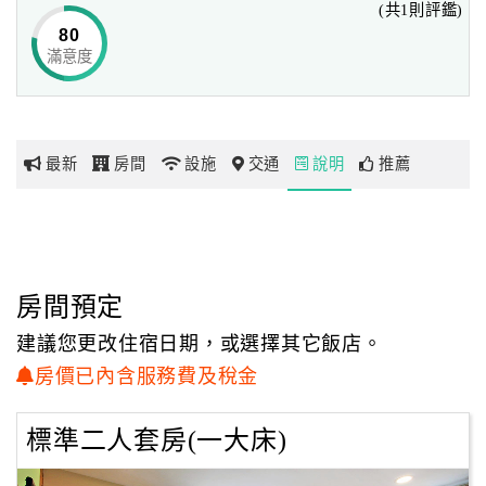
(共1則評鑑)
肉代訂、潮間帶導覽、
80
綠島夜間生態導覽等，各項活動豐富您在綠島的每一刻，絕
滿意度
網
無冷場。
紅
帶
最令人難忘的，是蔚藍的海洋與無光害的美麗星空。
你
在堤岸上，坐看明月星空，聆聽海浪聲，忘卻平日的煩惱塵
最新
房間
設施
交通
說明
推薦
玩
囂。
星月屋渡假山莊，隨時歡迎您。
玩
樂
地
房間預定
圖
建議您更改住宿日期，或選擇其它飯店。
顧
房價已內含服務費及稅金
客
服
標準二人套房(一大床)
務