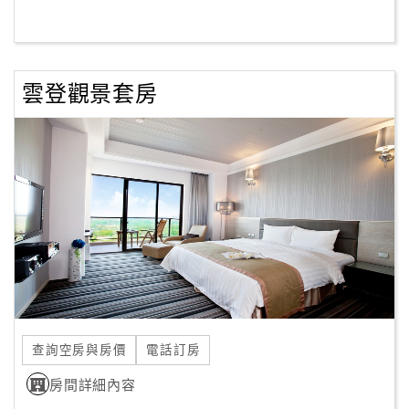
客
服
聯
雲登觀景套房
絡
單
Line
線
上
客
服
紅
查詢空房與房價
電話訂房
利
查
房間詳細內容
詢