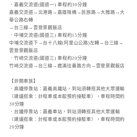
．嘉義交流道(國道一) 車程約30分鐘
嘉義交流道→北港路→嘉雄陸橋→民族路→大雅路→大
華公路右轉
→台三線→雲登景觀飯店
．中埔交流道(國道三) 車程約15分鐘
中埔交流道下→台十八線(阿里山公路)左轉→台三線→
雲登景觀飯店
．竹崎交流道(國道三) 車程約20分鐘
竹崎交流道→台三線→鹿滿往番路方向→雲登景觀飯店
【非開車族】
．高鐵停靠站：嘉義高鐵站，到站須轉搭其他大眾運輸
（建議搭乘：計程車或本館預約接駁車），車程時間約
30分鐘
．台鐵停靠站：嘉義車站，到站須轉搭其他大眾運輸
（建議搭乘：計程車或本館預約接駁車），車程時間約
20分鐘