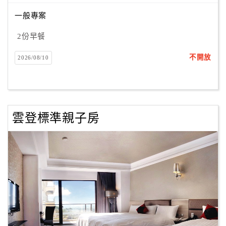
一般專案
訂
2份早餐
房
Q&A
不開放
2026/08/10
國
旅
雲登標準親子房
卡
訂
房
請
款
收
據