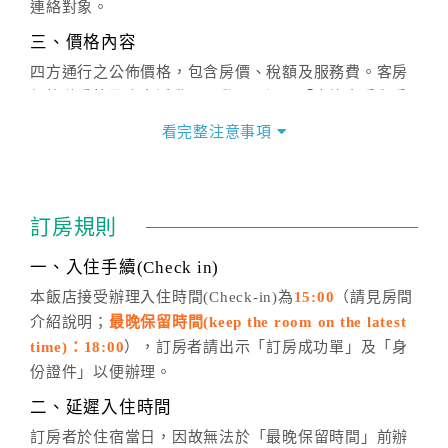
連絡對象。
三、價格內容
四方通行之公佈價格，包含房價、稅額及服務費。客房
價格隨季節及人文活動而異動，以選項「查詢空房與房
價」之當日價格為標準。
看完整注意事項
四、訂單異動
訂房成功後，訂房者如需異動內容，須於住房前在四方
通行「客服聯絡單」提出申辦，四方通行
恕不接受以電
訂房規則
話方式異動
訂單。
※非客服時間之申辦異動，皆為次日計算及辦理。
一、入住手續(Check in)
五、客服時間
本飯店接受辦理入住時間(Check-in)為
15:00
（請見房間
介紹說明；
最晚保留時間(keep the room on the latest
週一至週日，上午9:00～晚上6:00
time)：18:00
），訂房者請出示「訂房成功單」及「身
六、聯絡方式
份證件」以便辦理。
週一至週日：
客服聯絡單
、
LINE@
、電話：
二、延遲入住時間
(07)9682715 。
訂房者於住宿當日，因故無法於「最晚保留時間」前辦