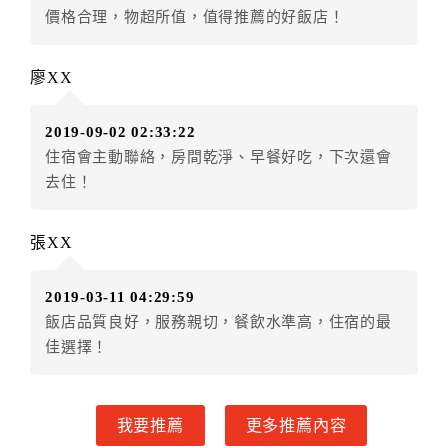
價格合理，物超所值，值得推薦的好飯店！
五、保留住宿權益(保留住房)
．訂房者因故辦理訂單異動，本飯店可接受
保留住宿金
廖XX
額3個月
限原訂飯店），異動完成後不得辦理取消退款。
（提出申辦日為保留起算日）
2019-09-02 02:33:22
．訂房者使用「保留住宿金額」時，請注意！為避免飯
住宿會主動聯絡，房間乾淨、早餐好吃，下次還會
店客滿，敬請及早計畫，如逾時未提出申辦，視同無條
去住！
件放棄訂單（住宿權益）。 （限原訂飯店使用）
．每筆訂單異動限定乙次，限原訂飯店，異動完成後不
得辦理取消退款。
張XX
．訂單異動後，訂單費用總計大於原訂單費用總計時，
訂房者應補足差額。 限原訂飯店
2019-03-11 04:29:59
．訂單異動後，訂單費用總計小於原訂單費用總計時，
飯店品質良好，服務親切，餐飲水準高，住宿的最
訂房者不得要求退其差額。限原訂飯店
佳選擇！
六、取消訂單
訂房者因故取消訂單辦理退款，依下列標準申辦：
我要推薦
更多推薦內容
◎住房日7天前辦理者，訂單費用扣除總計0%為手續費