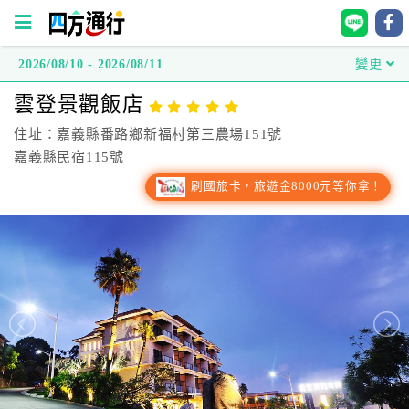
2026/08/10 - 2026/08/11
變更
四
雲登景觀飯店
方
通
住址：嘉義縣番路鄉新福村第三農場151號
行
嘉義縣民宿115號｜
訂
刷國旅卡，旅遊金8000元等你拿！
房
台
灣
訂
房
直