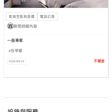
合
作
查詢空房與房價
電話訂房
提
案
房間詳細內容
一般專案
飯
店
4份早餐
合
作
不開放
2026/08/10
廠
商
合
作
設施與服務