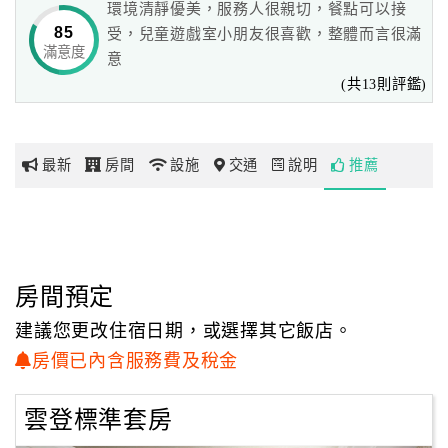
環境清靜優美，服務人很親切，餐點可以接
在這找到自己的答案
85
受，兒童遊戲室小朋友很喜歡，整體而言很滿
滿意度
網
意
紅
(共13則評鑑)
世界知名作家馬克吐溫曾說過~歡樂的滋味如果要充分體
帶
會，就必須要與人分享！
你
玩
這句話聽起來令人振奮，雲登景觀飯店正是基於這個理念而
最新
房間
設施
交通
說明
推薦
建立，
玩
這裡所有的一切只是為了與您『分享』。
樂
地
房間預定
圖
人來了，其他交給我們張羅！
建議您更改住宿日期，或選擇其它飯店。
顧
房價已內含服務費及稅金
進入會館，看到的、聽到的、聞到的、摸到的、吃到的，都
客
是為所有的到訪旅客精心準備，
服
務
雲登標準套房
或許不是頂級第一，但絕對是用心唯一，