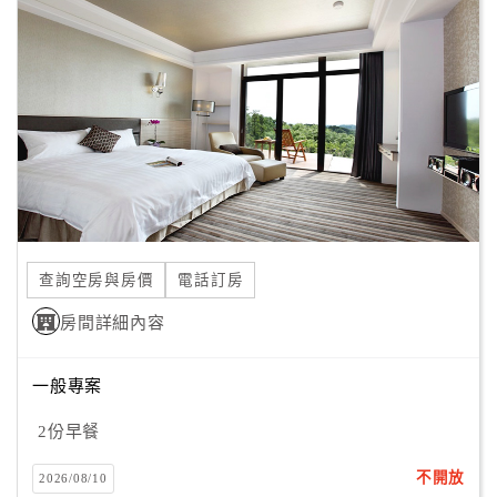
顧
從香榭大道、迎賓大廳、景觀視野、房型設備、餐飲料理、
客
休閒設施等著您一一體驗，
滿
意
不滿意的請隨時告訴我們，我們期望您將美好的回憶留在雲
度
登，
因為~這是我們下次再見面的約定。
訂
單
管
查詢空房與房價
電話訂房
理
房間詳細內容
會
一般專案
員
2份早餐
帳
戶
不開放
2026/08/10