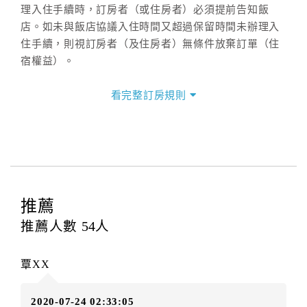
理入住手續時，訂房者（或住房者）必須提前告知飯
店。如未與飯店協議入住時間又超過保留時間未辦理入
住手續，則視訂房者（及住房者）無條件放棄訂單（住
宿權益）。
三、退房手續(Check out)
看完整訂房規則
本飯店退房時間(Check-out)為 （
12:00
），訂房者與飯
店之其他交易﹝如續住、加床、餐費、小費、電話費...
等﹞所發生之費用，必須與飯店現場結清。
四、訂單異動
訂房者應於
入住前2日
（不含入住當日）提出申辦，如未
提出申辦不得異動訂單。
推薦
每筆訂單異動限定
乙
次，限原訂飯店，異動完成後不得
推薦人數
54
人
辦理取消退款。
訂單異動後，訂單費用總計大於原訂單費用總計時，訂
覃XX
房者應補足差額。（限原訂飯店）
訂單異動後，訂單費用總計小於原訂單費用總計時，訂
2020-07-24 02:33:05
房者不得要求退其差額。（限原訂飯店）