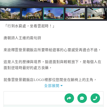
接
跟
飯
店
訂
「行到水窮處，坐看雲起時！」
房
HOT
唐朝詩人王維的兩句詩
來詮釋雲登景觀飯店所要帶給遊客的心靈感受再適合不過，
特
色
這是人生的歷練與境界，豁達面對與輕輕放下，是每個人在
民
面對逆境時最好的處方良藥，
宿
就像雲登景觀飯店LOGO裡那位悠閒坐在躺椅上的主角，
全部展開
全
李董事長這麼說~
球
租
車
不管您來雲登渡假的目的是甚麼，我們期盼每位到訪的旅客