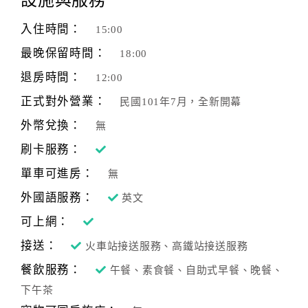
旅
伴
入住時間：
15:00
計
劃
最晚保留時間：
18:00
退房時間：
12:00
商
正式對外營業：
民國101年7月，全新開幕
品
外幣兌換：
無
宣
傳
刷卡服務：
單車可進房：
無
外國語服務：
英文
可上網：
接送：
火車站接送服務、高鐵站接送服務
餐飲服務：
午餐、素食餐、自助式早餐、晚餐、
下午茶