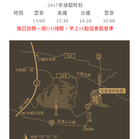
2017年接駁時刻
時間
雲登
高鐵
台鐵
雲登
13:00
13:30
14:20
15:00
每日加開一班C/O接駁，早上10點從會館發車