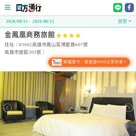
2026/08/11 - 2026/08/12
變更
四
金鳳凰商務旅館
方
通
住址：83062高雄市鳳山區博愛路607號
行
高雄市旅館303號｜
訂
刷國旅卡，旅遊金8000元等你拿！
房
台
灣
訂
房
直