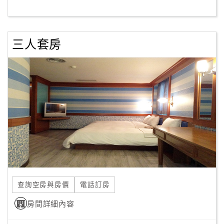
客
服
三人套房
聯
絡
單
Line
線
上
客
服
查詢空房與房價
電話訂房
紅
利
房間詳細內容
查
詢