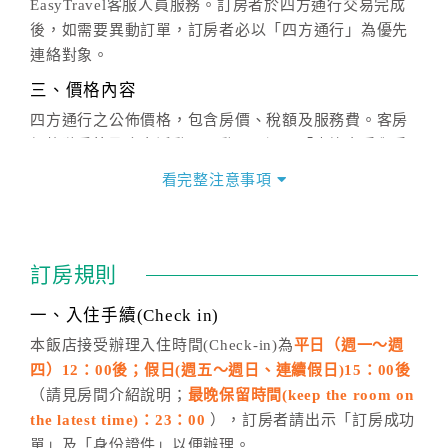
EasyTravel客服人員服務。訂房者於四方通行交易完成
後，如需要異動訂單，訂房者必以「四方通行」為優先
連絡對象。
三、價格內容
四方通行之公佈價格，包含房價、稅額及服務費。客房
價格隨季節及人文活動而異動，以選項「查詢空房與房
價」之當日價格為標準。
看完整注意事項
四、訂單異動
訂房成功後，訂房者如需異動內容，須於住房前在四方
通行「客服聯絡單」提出申辦，四方通行
恕不接受以電
訂房規則
話方式異動
訂單。
※非客服時間之申辦異動，皆為次日計算及辦理。
一、入住手續(Check in)
五、客服時間
本飯店接受辦理入住時間(Check-in)為
平日（週一～週
四）12：00後；假日(週五～週日、連續假日)15：00後
週一至週日，上午9:00～晚上6:00
（請見房間介紹說明；
最晚保留時間(keep the room on
六、聯絡方式
the latest time)：23：00
），訂房者請出示「訂房成功
週一至週日：
客服聯絡單
、
LINE@
、電話：
單」及「身份證件」以便辦理。