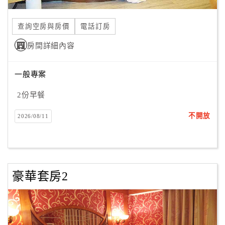
合
作
查詢空房與房價
電話訂房
提
房間詳細內容
案
一般專案
飯
店
2份早餐
合
不開放
2026/08/11
作
廠
商
豪華套房2
合
作