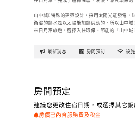
在日月潭，完成了這棟溫馨、浪漫、兼具環保的
山中城特殊的建築設計，採用太陽光能發電，
衛浴的熱水是以太陽能加熱供應的，所以山中城
來日月潭旅遊，選擇入住環保、節能的『山中城
◎廣大千坪庭園腹地，要烤肉辦團康活動也OK
最新
消息
房間
預訂
設
房間預定
建議您更改住宿日期，或選擇其它飯
房價已內含服務費及稅金