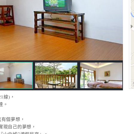
1線)，
達。
就有個夢想，
實現自己的夢想，