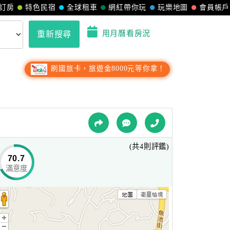
訂房
特色民宿
全球租車
網紅帶你玩
玩樂地圖
會員帳戶
用月曆看房況
重新搜尋
刷國旅卡，旅遊金8000元等你拿！
(共4則評鑑)
70.7
滿意度