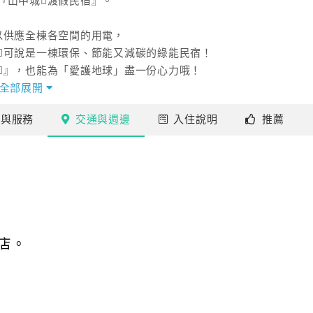
『山中城渡假民宿』。
以供應全棟各空間的用電，
可說是一棟環保、節能又減碳的綠能民宿！
』，也能為「愛護地球」盡一份心力哦！
全部展開
！
施
與服務
交通
與週邊
入住
說明
推薦
店。