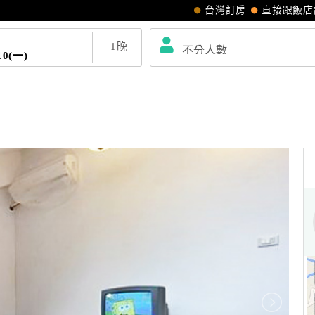
台灣訂房
直接跟飯店
1
晚
10(一)