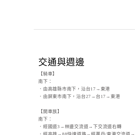
交通與週邊
【騎車】
南下：
．由高雄縣市南下，沿台17→東港
．由屏東市南下，沿台27→台17→東港
【開車族】
南下：
．經國道3→林邊交流道→下交流道右轉
．經高雄→88快速道路→經萬丹/東港交流道