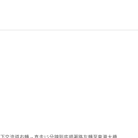
→下交流道右轉→直走15分鐘到底順著路左轉至東港大橋