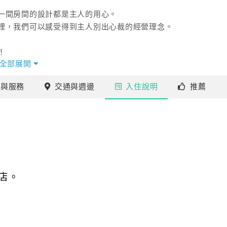
一間房間的設計都是主人的用心。
裡，我們可以感受得到主人別出心裁的經營理念。
！
全部展開
施
與服務
交通
與週邊
入住
說明
推薦
店。