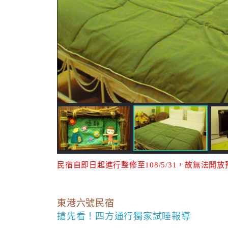
民宿自即日起進行整修至108/5/31，故無法
東港六號民宿
搶先看！四方通行獨家試睡報導