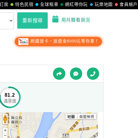
訂房
特色民宿
全球租車
網紅帶你玩
玩樂地圖
會員帳戶
用月曆看房況
重新搜尋
刷國旅卡，旅遊金8000元等你拿！
81.2
滿意度