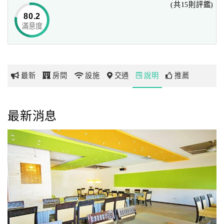
(共15則評鑑)
80.2
滿意度
網
紅
帶
你
最新
房間
設施
交通
說明
推薦
玩
玩
最新消息
樂
地
圖
顧
客
服
務