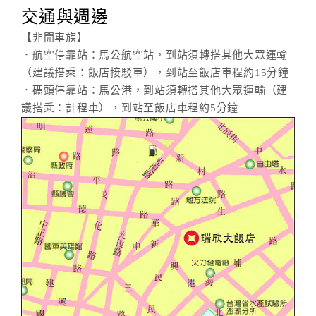
交通與週邊
【非開車族】
．航空停靠站：馬公航空站，到站須轉搭其他大眾運輸
（建議搭乘：飯店接駁車），到站至飯店車程約15分鐘
．碼頭停靠站：馬公港，到站須轉搭其他大眾運輸（建
議搭乘：計程車），到站至飯店車程約5分鐘