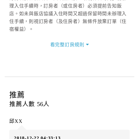
理入住手續時，訂房者（或住房者）必須提前告知飯
店。如未與飯店協議入住時間又超過保留時間未辦理入
住手續，則視訂房者（及住房者）無條件放棄訂單（住
宿權益）。
三、退房手續(Check out)
看完整訂房規則
本飯店退房時間(Check-out)為 （
11:00
），訂房者與飯
店之其他交易﹝如續住、加床、餐費、小費、電話費...
等﹞所發生之費用，必須與飯店現場結清。
四、訂單異動
訂房者應於
入住前2日
（不含入住當日）提出申辦，如未
提出申辦不得異動訂單。
推薦
每筆訂單異動限定
乙
次，限原訂飯店，異動完成後不得
推薦人數
56
人
辦理取消退款。
訂單異動後，訂單費用總計大於原訂單費用總計時，訂
邱XX
房者應補足差額。（限原訂飯店）
訂單異動後，訂單費用總計小於原訂單費用總計時，訂
2018-12-22 04:33:13