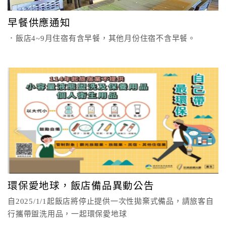
顧
早餐供應通知
客
．飯店4~9月住宿有含早餐，其他月份住宿不含早餐。
滿
意
度
訂
單
管
理
會
環保愛地球，飯店備品異動公告
員
帳
自2025/1/1起飯店將停止提供一次性拋棄式備品，請旅客自
戶
行攜帶盥洗用品，一起環保愛地球