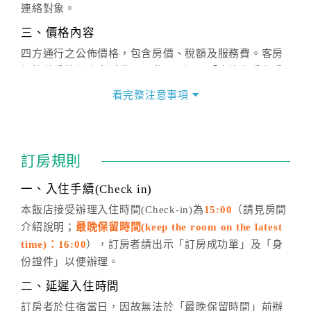
連絡對象。
三、價格內容
四方通行之公佈價格，包含房價、稅額及服務費。客房
價格隨季節及人文活動而異動，以選項「查詢空房與房
價」之當日價格為標準。
看完整注意事項
四、訂單異動
訂房成功後，訂房者如需異動內容，須於住房前在四方
通行「客服聯絡單」提出申辦，四方通行
恕不接受以電
訂房規則
話方式異動
訂單。
※非客服時間之申辦異動，皆為次日計算及辦理。
一、入住手續(Check in)
五、客服時間
本飯店接受辦理入住時間(Check-in)為
15:00
（請見房間
介紹說明；
最晚保留時間(keep the room on the latest
週一至週日，上午9:00～晚上6:00
time)：16:00
），訂房者請出示「訂房成功單」及「身
六、聯絡方式
份證件」以便辦理。
週一至週日：
客服聯絡單
、
LINE@
、電話：
二、延遲入住時間
(07)9682715 。
訂房者於住宿當日，因故無法於「最晚保留時間」前辦