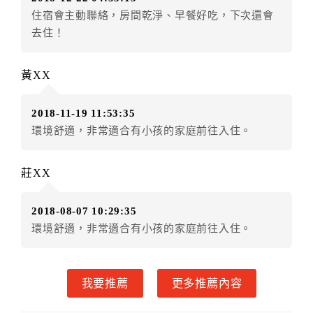
房者不得要求退其差額。（限原訂飯店）
住宿會主動聯絡，房間乾淨、早餐好吃，下次還會
五、保留住宿權益(保留住房)
去住！
．訂房者因故辦理訂單異動，本飯店可接受
保留住宿金
額3個月
限原訂飯店），異動完成後不得辦理取消退款。
黃XX
（提出申辦日為保留起算日）
．訂房者使用「保留住宿金額」時，請注意！為避免飯
2018-11-19 11:53:35
店客滿，敬請及早計畫，如逾時未提出申辦，視同無條
環境舒適，非常適合有小孩的家庭前往入住。
件放棄訂單（住宿權益）。 （限原訂飯店使用）
．每筆訂單異動限定乙次，限原訂飯店，異動完成後不
得辦理取消退款。
莊XX
．訂單異動後，訂單費用總計大於原訂單費用總計時，
訂房者應補足差額。 限原訂飯店
2018-08-07 10:29:35
．訂單異動後，訂單費用總計小於原訂單費用總計時，
環境舒適，非常適合有小孩的家庭前往入住。
訂房者不得要求退其差額。限原訂飯店
六、取消訂單
我要推薦
更多推薦內容
訂房者因故取消訂單辦理退款，依下列標準申辦：
◎住房日7天前辦理者，訂單費用扣除總計0%為手續費