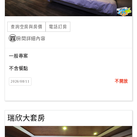
訂
查詢空房與房價
電話訂房
房
Q&A
房間詳細內容
一般專案
國
旅
不含餐點
卡
訂
不開放
2026/08/11
房
請
款
瑞欣大套房
收
據