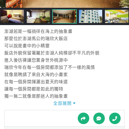
接
跟
飯
店
訂
澎湖若是一幅徜徉在海上的抽象畫
房
那麼位於澎湖馬公的瑞欣大飯店
HOT
可以說是畫中的小精靈
飯店外貌保留著屬於澎湖人純樸卻不平凡的外貌
進入後彷彿讓您置身世外桃源中
特
瑞欣今年在每一個房間都添加了不一樣的風情
色
就像是聘請了來自大海的小畫家
民
在每一個房間揮灑出夏天的味道
宿
讓每一個房間都是如此的獨特
獨一無二就像是那迷人的抽象畫
讓瑞欣成了澎湖夏天不一樣的美術館
全部展開
全
帶點優雅 帶點悠閒 輕輕低吹著海風
球
帶點繽紛 帶點閃爍 抬頭望著美麗煙火
租
車
瑞欣歡迎您一起來感受…