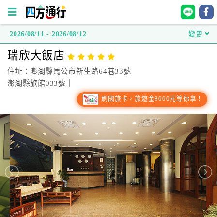
2026/08/11 - 2026/08/12
變更
四
瑞欣大飯店
方
通
住址：澎湖縣馬公市新生路64巷33號
行
澎湖縣旅館033號｜
訂
刷國旅卡，旅遊金8000元等你拿！
房
台
灣
訂
房
直