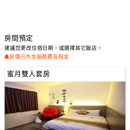
客
服
聯
絡
房間預定
單
建議您更改住宿日期，或選擇其它飯店。
房價已內含服務費及稅金
Line
線
蜜月雙人套房
上
客
服
紅
利
查
詢