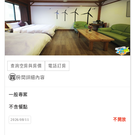
合
作
提
案
飯
店
合
查詢空房與房價
電話訂房
作
房間詳細內容
廠
一般專案
商
合
不含餐點
作
不開放
2026/08/11