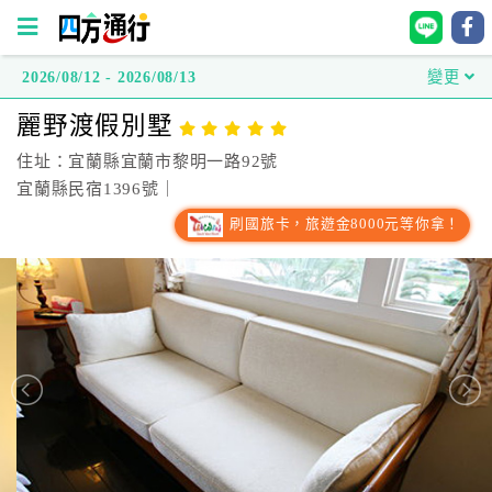
2026/08/12 - 2026/08/13
變更
四
麗野渡假別墅
方
通
住址：宜蘭縣宜蘭市黎明一路92號
行
宜蘭縣民宿1396號｜
訂
刷國旅卡，旅遊金8000元等你拿！
房
台
灣
訂
房
直