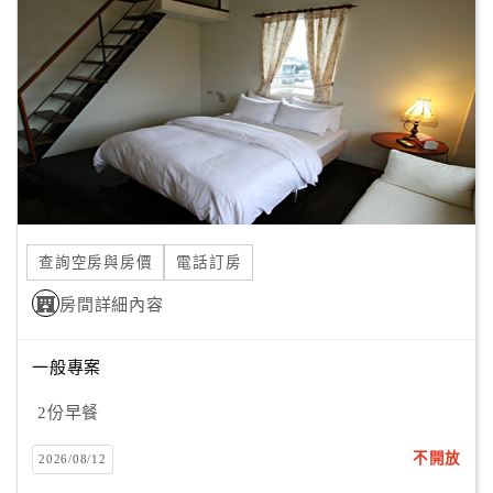
顧
客
滿
意
度
訂
單
查詢空房與房價
電話訂房
管
理
房間詳細內容
一般專案
會
員
2份早餐
帳
戶
不開放
2026/08/12