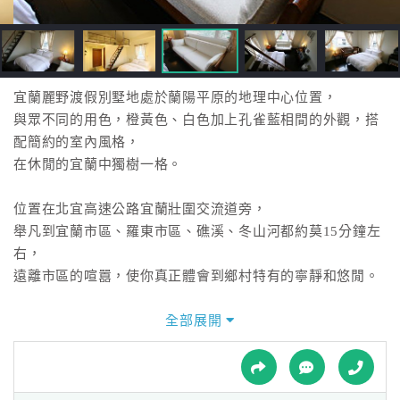
接
跟
飯
店
訂
宜蘭麗野渡假別墅地處於蘭陽平原的地理中心位置，
房
與眾不同的用色，橙黃色、白色加上孔雀藍相間的外觀，搭
HOT
配簡約的室內風格，
在休閒的宜蘭中獨樹一格。
特
位置在北宜高速公路宜蘭壯圍交流道旁，
色
舉凡到宜蘭市區、羅東市區、礁溪、冬山河都約莫15分鐘左
民
右，
宿
遠離市區的喧囂，使你真正體會到鄉村特有的寧靜和悠閒。
全部展開
全
球
租
車