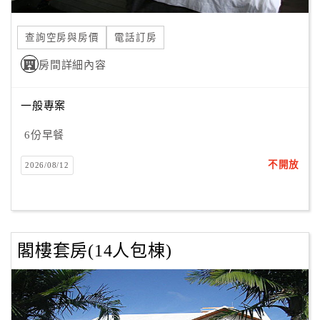
合
作
查詢空房與房價
電話訂房
提
房間詳細內容
案
一般專案
飯
店
6份早餐
合
不開放
2026/08/12
作
廠
商
閣樓套房(14人包棟)
合
作