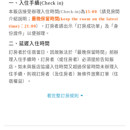
※非客服時間之申辦異動，皆為次日計算及辦理。
一、入住手續(Check in)
五、客服時間
本飯店接受辦理入住時間(Check-in)為
15:00
（請見房間
介紹說明；
最晚保留時間(keep the room on the latest
週一至週日，上午9:00～晚上6:00
time)：21:00
），訂房者請出示「訂房成功單」及「身
六、聯絡方式
份證件」以便辦理。
週一至週日：
客服聯絡單
、
LINE@
、電話：
二、延遲入住時間
(07)9682715 。
訂房者於住宿當日，因故無法於「最晚保留時間」前辦
理入住手續時，訂房者（或住房者）必須提前告知飯
店。如未與飯店協議入住時間又超過保留時間未辦理入
住手續，則視訂房者（及住房者）無條件放棄訂單（住
宿權益）。
三、退房手續(Check out)
看完整訂房規則
本飯店退房時間(Check-out)為 （
中午11:00前
），訂房
者與飯店之其他交易﹝如續住、加床、餐費、小費、電
話費...等﹞所發生之費用，必須與飯店現場結清。
四、訂單異動