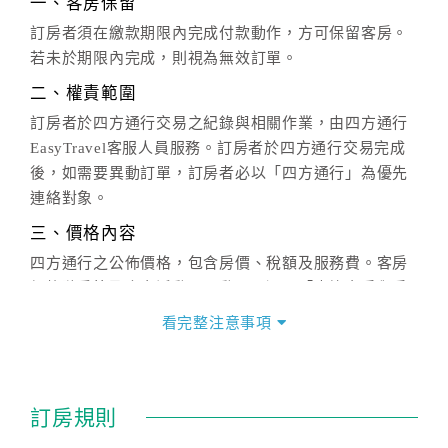
一、客房保留
訂房者須在繳款期限內完成付款動作，方可保留客房。
若未於期限內完成，則視為無效訂單。
二、權責範圍
訂房者於四方通行交易之紀錄與相關作業，由四方通行
EasyTravel客服人員服務。訂房者於四方通行交易完成
後，如需要異動訂單，訂房者必以「四方通行」為優先
連絡對象。
三、價格內容
四方通行之公佈價格，包含房價、稅額及服務費。客房
價格隨季節及人文活動而異動，以選項「查詢空房與房
價」之當日價格為標準。
看完整注意事項
四、訂單異動
訂房成功後，訂房者如需異動內容，須於住房前在四方
通行「客服聯絡單」提出申辦，四方通行
恕不接受以電
訂房規則
話方式異動
訂單。