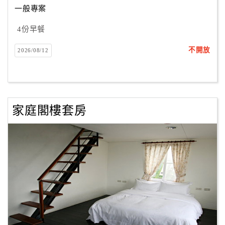
一般專案
4份早餐
訂
房
不開放
2026/08/12
Q&A
國
旅
家庭閣樓套房
卡
訂
房
請
款
收
據