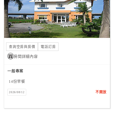
旅
伴
計
劃
商
品
查詢空房與房價
電話訂房
宣
傳
房間詳細內容
一般專案
14份早餐
不開放
2026/08/12