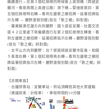
繼續直行→在第３個紅綠燈的時候會上高架橋（跨過宜
蘭河，像是再開上高速公路）滑下橋→緊接是第四、第
五個紅綠燈時右轉→看到左邊歌之鄉招牌，延著招牌指
示左轉 → 麗野渡假別墅(就在「歌之鄉」斜對面)
．羅東蘇澳花蓮方向到麗野：國５道從宜蘭、壯圍交流
道４２公里處下來繼續直行在第２個紅綠燈左轉後，看
到左邊歌之鄉招牌，延著招牌指示左轉→麗野渡假別墅
(就在「歌之鄉」斜對面)
．太平山方向到麗野：台７號道經過宜蘭市區後，和國
５垂直右轉，第１個紅綠燈再右轉→看到左邊歌之鄉招
牌延著招牌指示左轉，麗野渡假別墅(就在「歌之鄉」斜
對面)
【非開車族】
．台鐵停靠站：宜蘭車站，到站須轉搭其他大眾運輸
（建議搭乘：計程車），車程時間約10分鐘