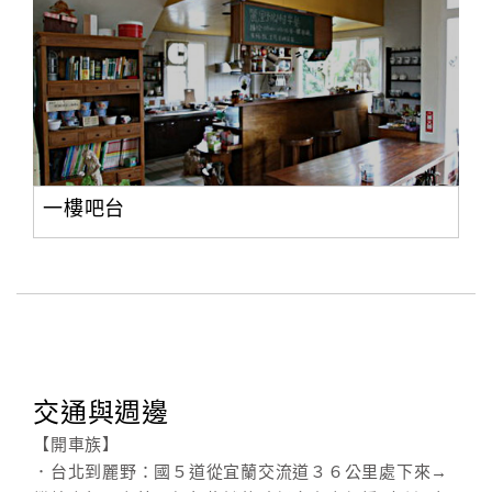
一樓吧台
交通與週邊
【開車族】
．台北到麗野：國５道從宜蘭交流道３６公里處下來→