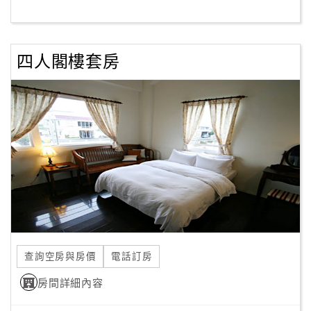
客
服
四人閣樓套房
聯
絡
單
Line
線
上
客
服
查詢空房與房價
電話訂房
紅
利
房間詳細內容
查
詢