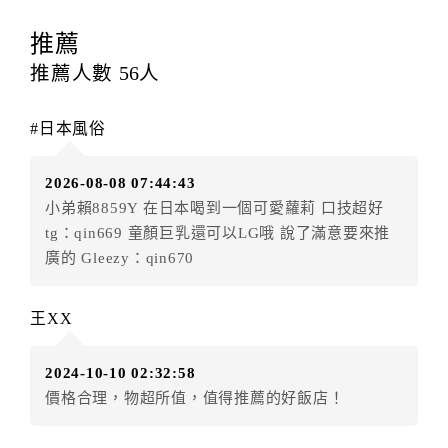
訂房者應於
入住前2日
（不含入住當日）提出申辦，如未
提出申辦不得異動訂單。
推薦
每筆訂單異動限定
乙
次，限原訂飯店，異動完成後不得
推薦人數
56
人
辦理取消退款。
訂單異動後，訂單費用總計大於原訂單費用總計時，訂
#日本風俗
房者應補足差額。（限原訂飯店）
訂單異動後，訂單費用總計小於原訂單費用總計時，訂
2026-08-08 07:44:43
房者不得要求退其差額。（限原訂飯店）
小弟賴8859Y 在日本喝到一個可愛蘿莉 口技超好
五、保留住宿權益(保留住房)
tg：qin669 童顏巨乳還可以LG哦 說了滿意要來推
．訂房者因故辦理訂單異動，本飯店可接受
保留住宿金
廣的 Gleezy：qin670
額3個月
限原訂飯店），異動完成後不得辦理取消退款。
（提出申辦日為保留起算日）
王XX
．訂房者使用「保留住宿金額」時，請注意！為避免飯
店客滿，敬請及早計畫，如逾時未提出申辦，視同無條
2024-10-10 02:32:58
件放棄訂單（住宿權益）。 （限原訂飯店使用）
價格合理，物超所值，值得推薦的好飯店！
．每筆訂單異動限定乙次，限原訂飯店，異動完成後不
得辦理取消退款。