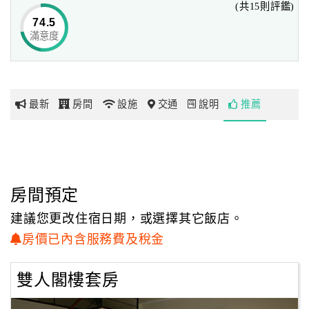
(共15則評鑑)
74.5
滿意度
網
紅
帶
你
最新
房間
設施
交通
說明
推薦
玩
玩
樂
地
房間預定
圖
建議您更改住宿日期，或選擇其它飯店。
顧
房價已內含服務費及稅金
客
服
雙人閣樓套房
務