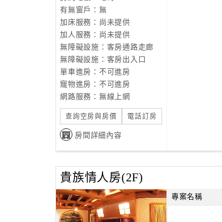
有無窗戶：無
加床服務：尚未提供
加人服務：尚未提供
無障礙設施：客房通路走廊
無障礙設施：客房出入口
單車進房：不可進房
寵物進房：不可進房
網路服務：無線上網
查詢空房與房價
電話訂房
房間詳細內容
貴族情人房(2F)
專案名稱