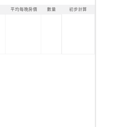
平均每晚房價
數量
初步計算