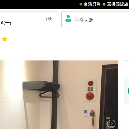
台灣訂房
直接跟飯店
1
晚
10(一)