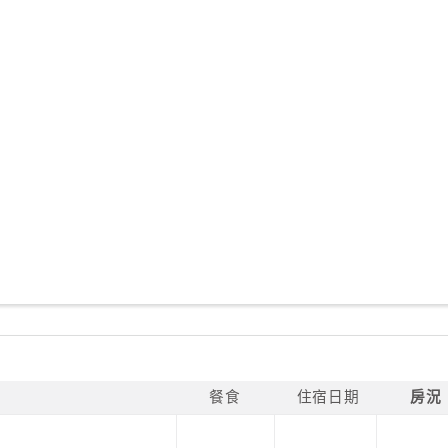
餐食
住宿日期
房況