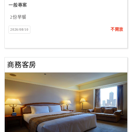
一般專案
2份早餐
訂
房
不開放
2026/08/10
Q&A
國
旅
商務客房
卡
訂
房
請
款
收
據