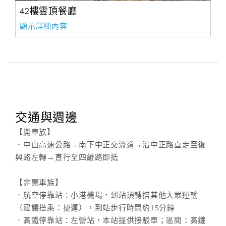
42樓雲頂餐廳
顯示詳細內容
交通與週邊
【開車族】
．中山高速公路→南下中正交流道→沿中正路直走至復
興路左轉→直行至四維路即抵
【非開車族】
．航空停靠站：小港機場，到站須轉搭其他大眾運輸
（建議搭乘：捷運），到站步行時間約15分鐘
．高鐵停靠站：左營站，本站提供接駁車；區間：高鐵