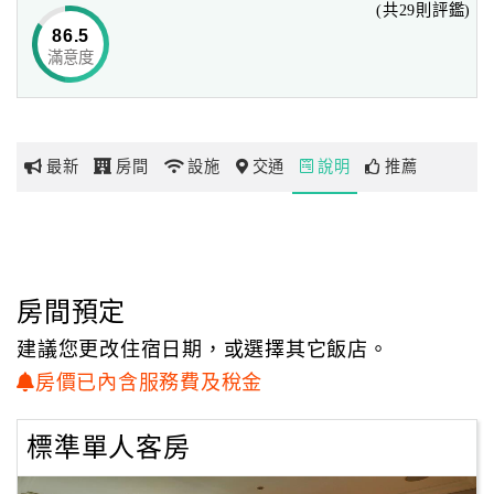
(共29則評鑑)
貴賓包廂，
86.5
位居交通四通八達的市中心，機場、購物、娛樂、古蹟名勝
滿意度
網
近在比鄰，
紅
是您在南台灣最舒適便利的家。
帶
你
最新
房間
設施
交通
說明
推薦
玩
玩
樂
地
房間預定
圖
建議您更改住宿日期，或選擇其它飯店。
顧
房價已內含服務費及稅金
客
服
標準單人客房
務