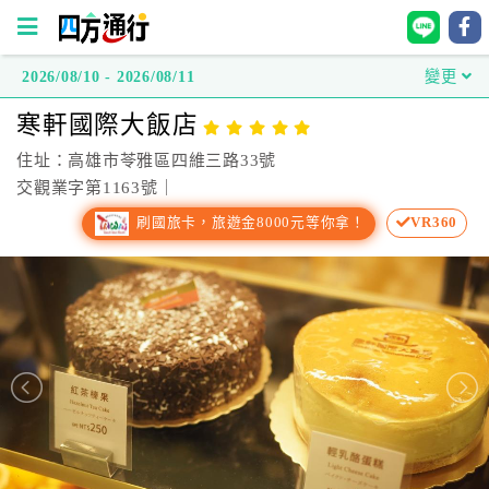
2026/08/10 - 2026/08/11
變更
四
寒軒國際大飯店
方
通
住址：高雄市苓雅區四維三路33號
行
交觀業字第1163號｜
訂
刷國旅卡，旅遊金8000元等你拿！
VR360
房
台
灣
訂
房
直