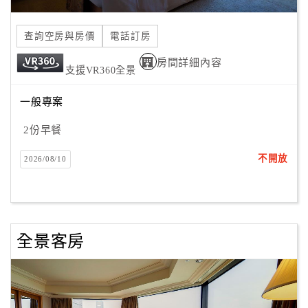
合
作
查詢空房與房價
電話訂房
提
房間詳細內容
案
支援VR360全景
一般專案
飯
店
2份早餐
合
不開放
2026/08/10
作
廠
商
全景客房
合
作