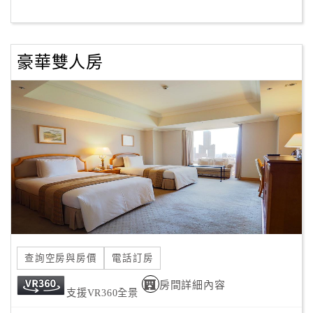
客
服
豪華雙人房
聯
絡
單
Line
線
上
客
服
查詢空房與房價
電話訂房
紅
利
房間詳細內容
支援VR360全景
查
詢