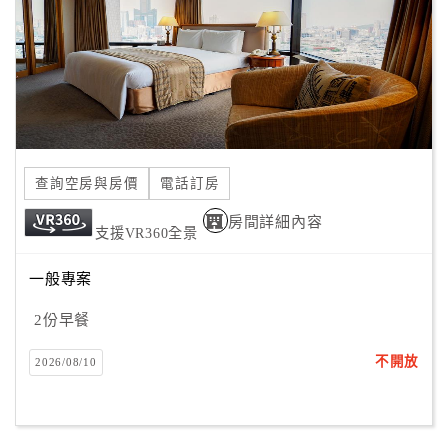
旅
伴
計
劃
商
品
查詢空房與房價
電話訂房
宣
傳
房間詳細內容
支援VR360全景
一般專案
2份早餐
不開放
2026/08/10