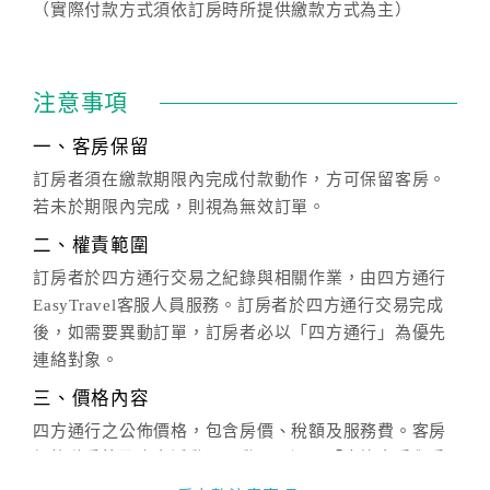
（實際付款方式須依訂房時所提供繳款方式為主）
注意事項
一、客房保留
訂房者須在繳款期限內完成付款動作，方可保留客房。
若未於期限內完成，則視為無效訂單。
二、權責範圍
訂房者於四方通行交易之紀錄與相關作業，由四方通行
EasyTravel客服人員服務。訂房者於四方通行交易完成
後，如需要異動訂單，訂房者必以「四方通行」為優先
連絡對象。
三、價格內容
四方通行之公佈價格，包含房價、稅額及服務費。客房
價格隨季節及人文活動而異動，以選項「查詢空房與房
價」之當日價格為標準。