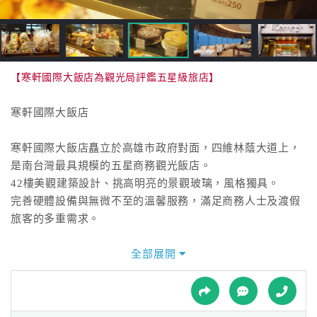
接
跟
飯
店
訂
【寒軒國際大飯店為觀光局評鑑五星級旅店】
房
HOT
寒軒國際大飯店
寒軒國際大飯店矗立於高雄市政府對面，四維林蔭大道上，
特
是南台灣最具規模的五星商務觀光飯店。
色
42樓美觀建築設計、挑高明亮的景觀玻璃，風格獨具。
民
完善硬體設備與無微不至的溫馨服務，滿足商務人士及渡假
宿
旅客的多重需求。
寒軒國際大飯店擁有380 間設計一流的典雅客房與套房，
全部展開
全
所有房間均大面採光，景觀視野極佳，能將高雄全景一覽無
球
遺，
租
車
4大美食餐廳提供中外美食，另有4間大型宴會廳及7間典雅