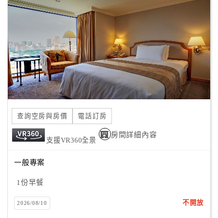
顧
客
滿
意
度
訂
單
查詢空房與房價
電話訂房
管
理
房間詳細內容
支援VR360全景
一般專案
會
員
1份早餐
帳
戶
不開放
2026/08/10