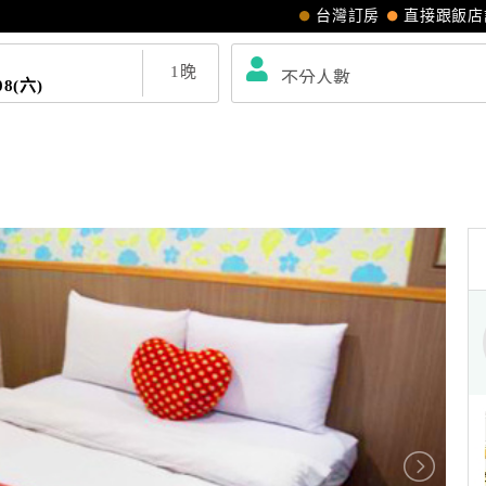
台灣訂房
直接跟飯店
1
晚
08(六)