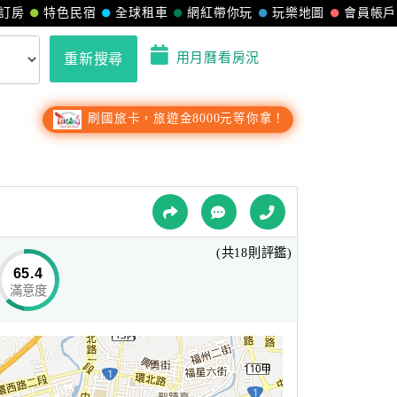
訂房
特色民宿
全球租車
網紅帶你玩
玩樂地圖
會員帳戶
用月曆看房況
重新搜尋
刷國旅卡，旅遊金8000元等你拿！
(共18則評鑑)
65.4
滿意度