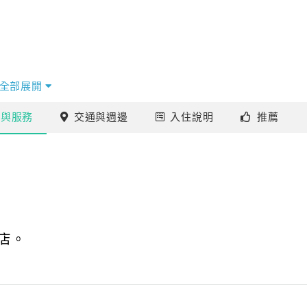
全部展開
施
與服務
交通
與週邊
入住
說明
推薦
店。