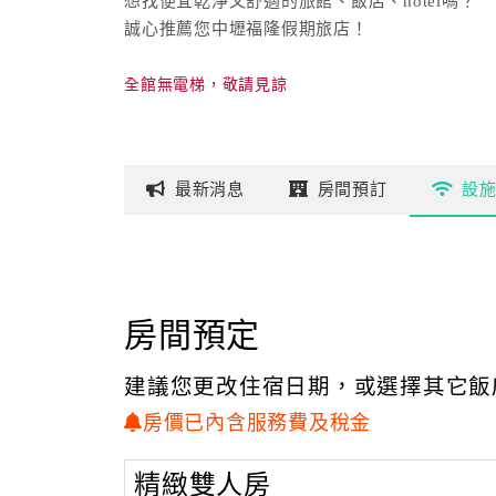
想找便宜乾淨又舒適的旅館、飯店、hotel嗎？
誠心推薦您中壢福隆假期旅店！
全館無電梯，敬請見諒
最新
消息
房間
預訂
設
房間預定
建議您更改住宿日期，或選擇其它飯
房價已內含服務費及稅金
精緻雙人房