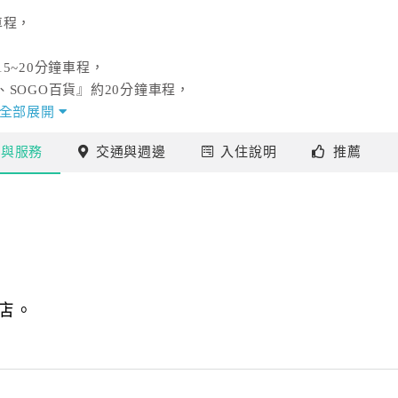
車程，
5~20分鐘車程，
SOGO百貨』約20分鐘車程，
最佳中繼站喔！
全部展開
施
與服務
交通
與週邊
入住
說明
推薦
。
節。
店。