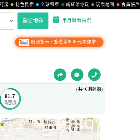
訂房
特色民宿
全球租車
網紅帶你玩
玩樂地圖
會員帳戶
用月曆看房況
重新搜尋
刷國旅卡，旅遊金8000元等你拿！
(共46則評鑑)
81.7
滿意度