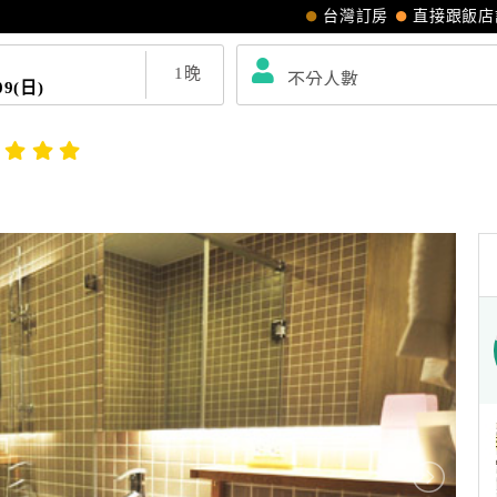
台灣訂房
直接跟飯店
1
晚
09(日)