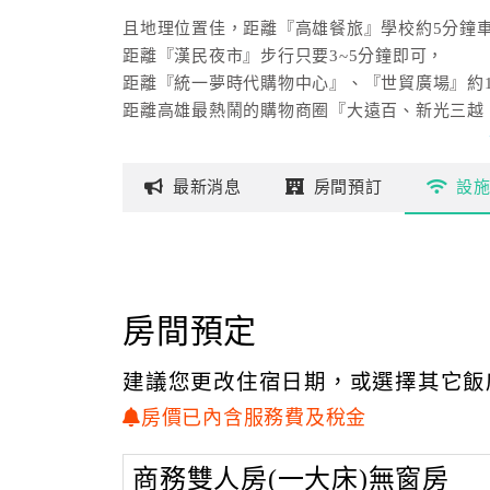
且地理位置佳，距離『高雄餐旅』學校約5分鐘
距離『漢民夜市』步行只要3~5分鐘即可，
距離『統一夢時代購物中心』、『世貿廣場』約1
距離高雄最熱鬧的購物商圈『大遠百、新光三越、
除此之外，更是通往南台灣渡假聖地『墾丁』的
最新
消息
房間
預訂
設
【最貼心的客房設備】
在客房內所使用之個人用品，都有最貼心的考量
如：五星級所使用之床舖及羽絨被、羽絨枕，
以及針對客人梳洗慣用的洗髮乳或沐浴乳，
我們全備齊了，我們不放過每一點可以用心的環
房間預定
建議您更改住宿日期，或選擇其它飯
房價已內含服務費及稅金
商務雙人房(一大床)無窗房