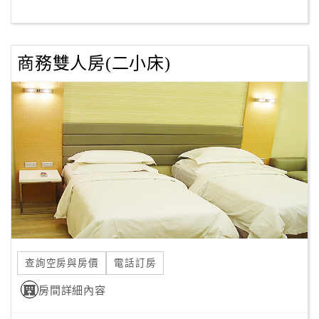
客
服
商務雙人房(二小床)
聯
絡
單
Line
線
上
客
服
查詢空房與房價
電話訂房
紅
利
房間詳細內容
查
詢