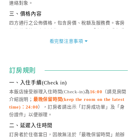
連絡對象。
三、價格內容
四方通行之公佈價格，包含房價、稅額及服務費。客房
價格隨季節及人文活動而異動，以選項「查詢空房與房
價」之當日價格為標準。
看完整注意事項
四、訂單異動
訂房成功後，訂房者如需異動內容，須於住房前在四方
通行「客服聯絡單」提出申辦，四方通行
恕不接受以電
訂房規則
話方式異動
訂單。
※非客服時間之申辦異動，皆為次日計算及辦理。
一、入住手續(Check in)
五、客服時間
本飯店接受辦理入住時間(Check-in)為
16:00
（請見房間
介紹說明；
最晚保留時間(keep the room on the latest
週一至週日，上午9:00～晚上6:00
time)：24:00
），訂房者請出示「訂房成功單」及「身
六、聯絡方式
份證件」以便辦理。
週一至週日：
客服聯絡單
、
LINE@
、電話：
二、延遲入住時間
(07)9682715 。
訂房者於住宿當日，因故無法於「最晚保留時間」前辦