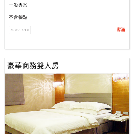
一般專案
不含餐點
訂
房
客滿
2026/08/10
Q&A
國
旅
豪華商務雙人房
卡
訂
房
請
款
收
據