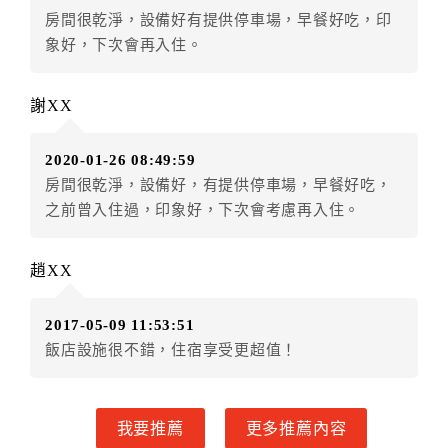
房間很乾淨，設備好有提供停車場，早餐好吃，印
五、保留住宿權益(保留住房)
象好，下次會再入住。
．訂房者因故辦理訂單異動，本飯店可接受
保留住宿金
額3個月
限原訂飯店），異動完成後不得辦理取消退款。
謝XX
（提出申辦日為保留起算日）
．訂房者使用「保留住宿金額」時，請注意！為避免飯
2020-01-26 08:49:59
店客滿，敬請及早計畫，如逾時未提出申辦，視同無條
房間很乾淨，設備好，有提供停車場，早餐好吃，
件放棄訂單（住宿權益）。 （限原訂飯店使用）
之前曾入住過，印象好，下次會考慮再入住。
．每筆訂單異動限定乙次，限原訂飯店，異動完成後不
得辦理取消退款。
．訂單異動後，訂單費用總計大於原訂單費用總計時，
趙XX
訂房者應補足差額。 限原訂飯店
．訂單異動後，訂單費用總計小於原訂單費用總計時，
2017-05-09 11:53:51
訂房者不得要求退其差額。限原訂飯店
飯店設施很不錯，住宿享受更超值！
六、取消訂單
訂房者因故取消訂單辦理退款，依下列標準申辦：
我要推薦
更多推薦內容
◎住房日7天前辦理者，訂單費用扣除總計0%為手續費