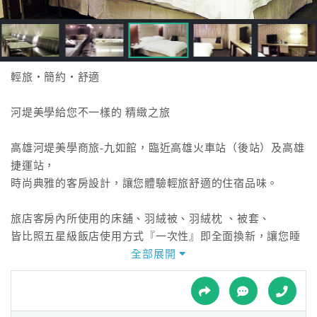
接
跟
飯
店
訂
輕旅‧簡約‧舒適
房
HOT
河堤美學給您不一樣的 精緻之旅
高雄河堤美學商旅-九如館，臨近高雄火車站（後站）及高雄
特
捷運站，
色
時尚典雅的客房設計，讓您體驗輕旅舒適的住宿品味。
民
宿
旅店客房內所使用的床舖、羽絨被、羽絨枕 、被套、
皆比照五星級飯店使用方式『一次性』即全面換新，讓您睡
的更舒適安心。
全部展開
全
秉持著『關懷備至‧體貼入微』的服務信念，提供您物超所
球
值的住房服務。
租
車
高雄 河堤美學商旅 是您觀光旅遊、休閒約會、商務住宿最