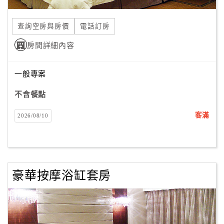
合
作
查詢空房與房價
電話訂房
提
房間詳細內容
案
一般專案
飯
店
不含餐點
合
客滿
2026/08/10
作
廠
商
豪華按摩浴缸套房
合
作