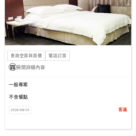
旅
伴
計
劃
商
品
查詢空房與房價
電話訂房
宣
傳
房間詳細內容
一般專案
不含餐點
客滿
2026/08/10