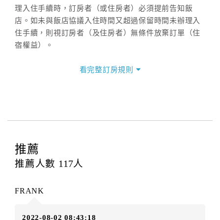
理入住手續時，訂房者（或住房者）必須提前告知飯
店。如未與飯店協議入住時間又超過保留時間未辦理入
住手續，則視訂房者（及住房者）無條件放棄訂單（住
宿權益）。
三、退房手續(Check out)
看完整訂房規則
本飯店退房時間(Check-out)為 （
中午12:00前
），訂房
者與飯店之其他交易﹝如續住、加床、餐費、小費、電
話費...等﹞所發生之費用，必須與飯店現場結清。
四、訂單異動
訂房者應於
入住前2日
（不含入住當日）提出申辦，如未
提出申辦不得異動訂單。
推薦
每筆訂單異動限定
乙
次，限原訂飯店，異動完成後不得
推薦人數
117
人
辦理取消退款。
訂單異動後，訂單費用總計大於原訂單費用總計時，訂
FRANK
房者應補足差額。（限原訂飯店）
訂單異動後，訂單費用總計小於原訂單費用總計時，訂
2022-08-02 08:43:18
房者不得要求退其差額。（限原訂飯店）