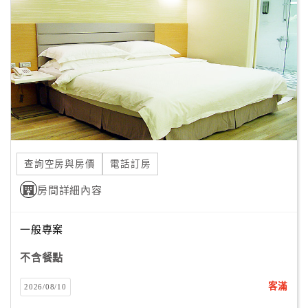
顧
客
滿
意
度
訂
單
查詢空房與房價
電話訂房
管
理
房間詳細內容
一般專案
會
員
不含餐點
帳
戶
客滿
2026/08/10