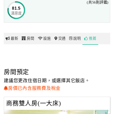
(共56則評鑑)
佳選擇喔。
81.5
滿意度
網
紅
帶
你
最新
房間
設施
交通
說明
推薦
玩
玩
樂
地
房間預定
圖
建議您更改住宿日期，或選擇其它飯店。
顧
房價已內含服務費及稅金
客
服
商務雙人房(一大床)
務