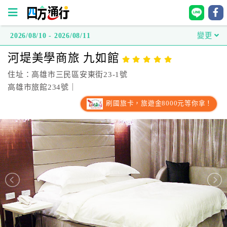
2026/08/10 - 2026/08/11
變更
四
河堤美學商旅 九如館
方
通
住址：高雄市三民區安東街23-1號
行
高雄市旅館234號｜
訂
刷國旅卡，旅遊金8000元等你拿！
房
台
灣
訂
房
直