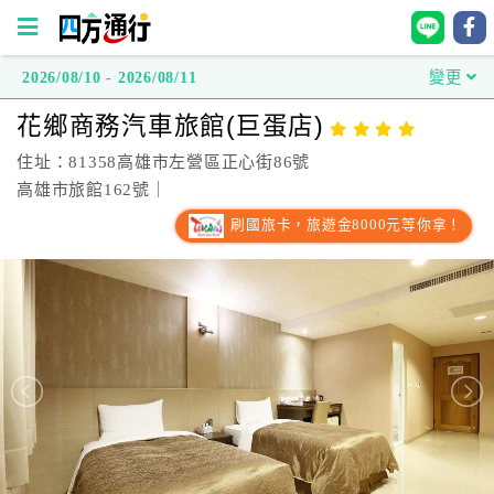
2026/08/10 - 2026/08/11
變更
四
花鄉商務汽車旅館(巨蛋店)
方
通
住址：81358高雄市左營區正心街86號
行
高雄市旅館162號｜
訂
刷國旅卡，旅遊金8000元等你拿！
房
台
灣
訂
房
直