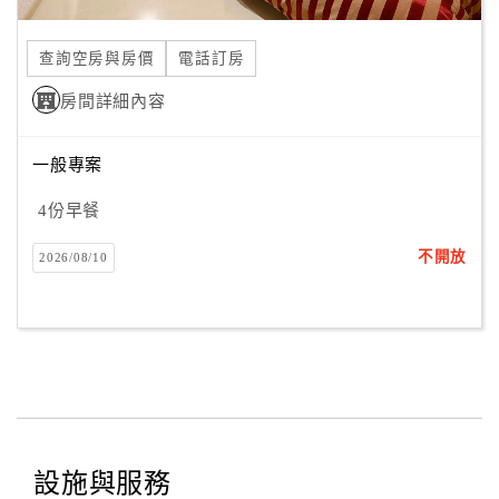
合
作
查詢空房與房價
電話訂房
提
房間詳細內容
案
一般專案
飯
店
4份早餐
合
不開放
2026/08/10
作
廠
商
合
作
設施與服務