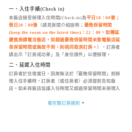
話方式異動
訂單。
※非客服時間之申辦異動，皆為次日計算及辦理。
一、入住手續(Check in)
五、客服時間
本飯店接受辦理入住時間(Check-in)為
平日18：00後；
假日20：00後
（請見房間介紹說明；
最晚保留時間
週一至週日，上午9:00～晚上6:00
(keep the room on the latest time)：22：00，如需延
六、聯絡方式
遲進房請電洽飯店，如超過最晚保留時間未致電飯店延
週一至週日：
客服聯絡單
、
LINE@
、電話：
長保留時間或無故不到，則視同取消訂房。
），訂房者
(07)9682715 。
請出示「訂房成功單」及「身份證件」以便辦理。
二、延遲入住時間
訂房者於住宿當日，因故無法於「最晚保留時間」前辦
理入住手續時，訂房者（或住房者）必須提前告知飯
店。如未與飯店協議入住時間又超過保留時間未辦理入
住手續，則視訂房者（及住房者）無條件放棄訂單（住
宿權益）。
看完整訂房規則
三、退房手續(Check out)
本飯店退房時間(Check-out)為 （
中午12：00前
），訂
房者與飯店之其他交易﹝如續住、加床、餐費、小費、