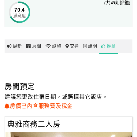
(共49則評鑑)
間能放下疲勞的身心，享受充分的休息，下榻於此的遊客展
70.4
開縱情悠閒的探索之旅。
滿意度
網
紅
帶
花鄉連鎖旅館~各館合作廠商名單
你
金銀島時尚精品
最新
房間
設施
交通
說明
推薦
玩
1.中華民國壘球協會
2.中華民國足球協會
3.中華民國桌球協會
玩
4.財團法人公共電視文化事業基金會
樂
5.金緻品實業有限公司
地
房間預定
6.意本凡而五金有限公司
圖
7.達鋐股份有限公司
建議您更改住宿日期，或選擇其它飯店。
8.蓁鋐企業股份有限公司
顧
房價已內含服務費及稅金
9.經濟部中央地質調查所
客
10.統譽磁磚有限公司
服
典雅商務二人房
11.三永陶瓷有限公司
務
12.頂尖文教股份有限公司