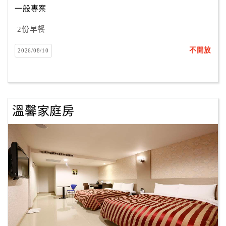
一般專案
2份早餐
訂
房
不開放
2026/08/10
Q&A
國
旅
溫馨家庭房
卡
訂
房
請
款
收
據