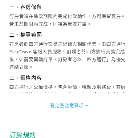
一、客房保留
訂房者須在繳款期限內完成付款動作，方可保留客房。
若未於期限內完成，則視為無效訂單。
二、權責範圍
訂房者於四方通行交易之紀錄與相關作業，由四方通行
EasyTravel客服人員服務。訂房者於四方通行交易完成
後，如需要異動訂單，訂房者必以「四方通行」為優先
連絡對象。
三、價格內容
四方通行之公佈價格，包含房價、稅額及服務費。客房
價格隨季節及人文活動而異動，以選項「查詢空房與房
價」之當日價格為標準。
看完整注意事項
四、訂單異動
訂房成功後，訂房者如需異動內容，須於住房前在四方
通行「客服聯絡單」提出申辦，四方通行
恕不接受以電
訂房規則