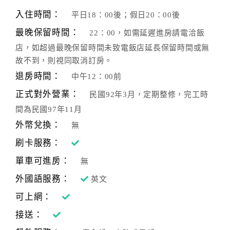
旅
伴
入住時間：
平日18：00後；假日20：00後
計
最晚保留時間：
22：00，如需延遲進房請電洽飯
劃
店，如超過最晚保留時間未致電飯店延長保留時間或無
故不到，則視同取消訂房。
商
退房時間：
中午12：00前
品
正式對外營業：
民國92年3月，定期整修，完工時
宣
間為民國97年11月
傳
外幣兌換：
無
刷卡服務：
單車可進房：
無
外國語服務：
英文
可上網：
接送：