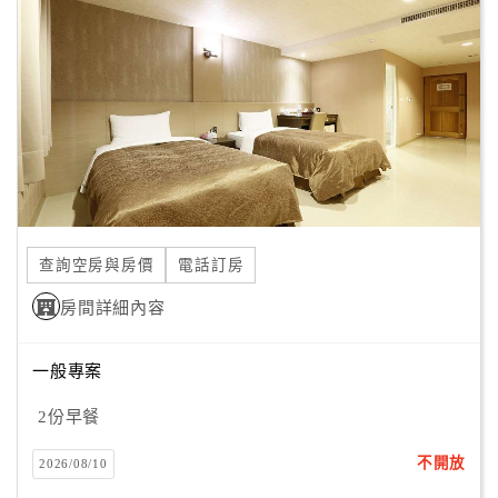
13.正鴻窯業股份有限公司
顧
14.瑩樺珠寶有限公司
客
15.華新電通股份有限公司
滿
16.捷達光電股份有限公司
意
17.巧固球協會
度
18.廣威國際科技
19.威廉企管顧問股份有限公司
20.中磊網路科技有限公司
訂
單
查詢空房與房價
電話訂房
管
理
房間詳細內容
一般專案
會
員
2份早餐
帳
戶
不開放
2026/08/10