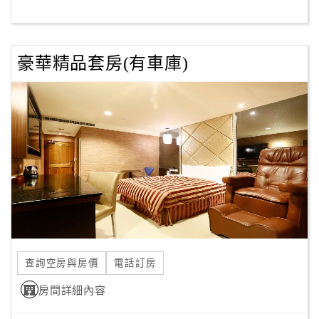
客
服
豪華精品套房(有車庫)
聯
絡
單
Line
線
上
客
服
查詢空房與房價
電話訂房
紅
利
房間詳細內容
查
詢