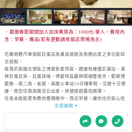
接
跟
飯
店
訂
．農曆春節期間加人加床費用為：1000元/單人，費用內
房
含：早餐、備品(若有更動請依飯店現場為主)
HOT
花鄉商務汽車旅館巨蛋店為兼具旅遊及商務出差之多功能綜
合旅館，
特
座落於高雄左營區之博愛新星特區，週邊有捷運巨蛋站、漢
色
神巨蛋百貨、巨蛋球場、博愛特區最熱鬧瑞豐夜市，緊鄰博
民
愛路、南二高、省道、高雄火車站10分鐘車程，交通十分便
宿
捷，是您住宿高雄洽公出差，休憩旅遊最佳選擇。
住宿本旅館更免費供應精緻中、西式早餐，讓你住的安心吃
的放心！
全部展開
全
球
房間不走花俏但簡單卻不失優雅，以貼心服務品質和環境的
租
車
維護為主要訴求，讓出外遊玩的旅人有一處處安全舒適的空