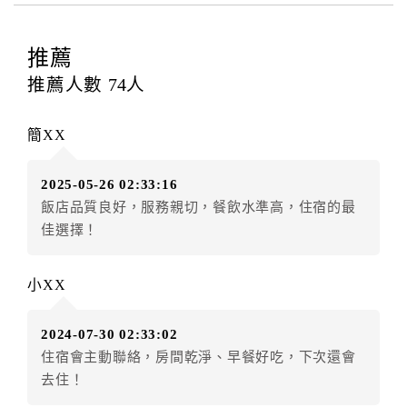
電話費...等﹞所發生之費用，必須與飯店現場結清。
四、訂單異動
推薦
訂房者應於
入住前2日
（不含入住當日）提出申辦，如未
推薦人數
74
人
提出申辦不得異動訂單。
每筆訂單異動限定
乙
次，限原訂飯店，異動完成後不得
簡XX
辦理取消退款。
訂單異動後，訂單費用總計大於原訂單費用總計時，訂
2025-05-26 02:33:16
房者應補足差額。（限原訂飯店）
飯店品質良好，服務親切，餐飲水準高，住宿的最
訂單異動後，訂單費用總計小於原訂單費用總計時，訂
佳選擇！
房者不得要求退其差額。（限原訂飯店）
五、保留住宿權益(保留住房)
小XX
．訂房者因故辦理訂單異動，本飯店可接受
保留住宿金
額3個月
限原訂飯店），異動完成後不得辦理取消退款。
2024-07-30 02:33:02
（提出申辦日為保留起算日）
住宿會主動聯絡，房間乾淨、早餐好吃，下次還會
．訂房者使用「保留住宿金額」時，請注意！為避免飯
去住！
店客滿，敬請及早計畫，如逾時未提出申辦，視同無條
件放棄訂單（住宿權益）。 （限原訂飯店使用）