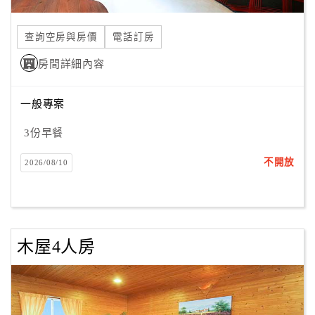
合
作
查詢空房與房價
電話訂房
提
房間詳細內容
案
一般專案
飯
店
3份早餐
合
不開放
2026/08/10
作
廠
商
木屋4人房
合
作