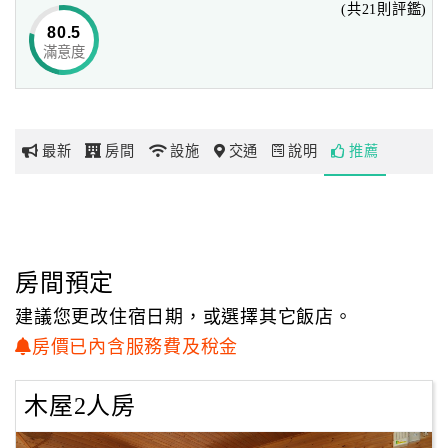
(共21則評鑑)
無障礙環繞視野，浮在水面上緩緩旋轉的設計，
80.5
不但不影響您用餐，還可以讓您全視野欣賞蘭陽溪河谷與太
滿意度
網
平山景緻，
紅
絕對是當地首屈一指的特色餐廳，值得您到訪。
帶
你
親子同遊的好處所
最新
房間
設施
交通
說明
推薦
玩
太平山英仕為使每位旅客真正達到身心舒暢，
貼心提供多樣適合親子同樂的有趣活動，
包含創意皮雕、槌麻糬、推推樂及精彩刺激的趣味活動，
玩
樣樣都讓您有意想不到的樂趣！
樂
地
房間預定
過年期間(103/1/31-2/3)僅提供
促銷方案
訂房，一般訂房不適用，
圖
不便之處，敬請見諒。
建議您更改住宿日期，或選擇其它飯店。
顧
房價已內含服務費及稅金
客
服
木屋2人房
務