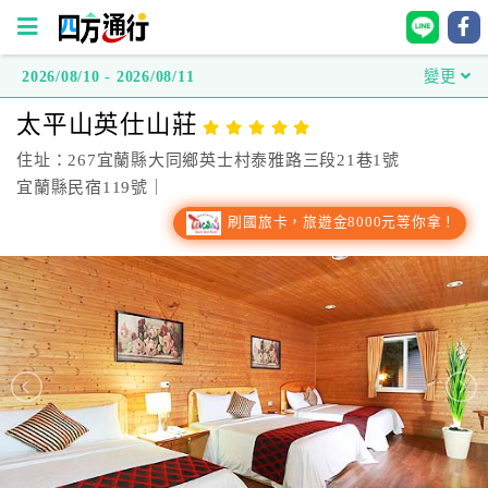
2026/08/10 - 2026/08/11
變更
四
太平山英仕山莊
方
通
住址：267宜蘭縣大同鄉英士村泰雅路三段21巷1號
行
宜蘭縣民宿119號｜
訂
刷國旅卡，旅遊金8000元等你拿！
房
台
灣
訂
房
直