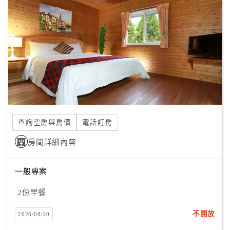
顧
客
滿
意
度
訂
單
查詢空房與房價
電話訂房
管
理
房間詳細內容
一般專案
會
員
2份早餐
帳
戶
不開放
2026/08/10