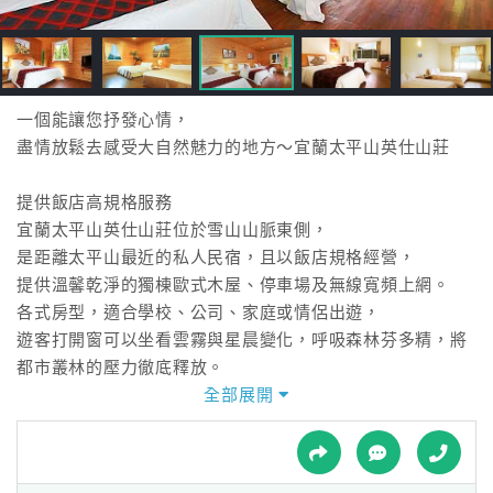
接
跟
飯
店
訂
一個能讓您抒發心情，
房
盡情放鬆去感受大自然魅力的地方～宜蘭太平山英仕山莊
HOT
提供飯店高規格服務
宜蘭太平山英仕山莊位於雪山山脈東側，
特
是距離太平山最近的私人民宿，且以飯店規格經營，
色
提供溫馨乾淨的獨棟歐式木屋、停車場及無線寬頻上網。
民
各式房型，適合學校、公司、家庭或情侶出遊，
宿
遊客打開窗可以坐看雲霧與星晨變化，呼吸森林芬多精，將
都市叢林的壓力徹底釋放。
全部展開
全
全球首座水力旋轉餐廳
球
英仕山莊耗資重金打造的「360度水力旋轉餐廳」，
租
車
是全球首座水力觀景旋轉屋。