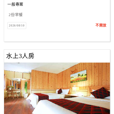
一般專案
2份早餐
訂
房
不開放
2026/08/10
Q&A
國
旅
水上3人房
卡
訂
房
請
款
收
據