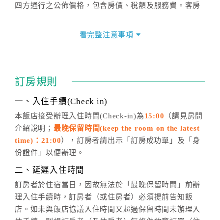
四方通行之公佈價格，包含房價、稅額及服務費。客房
價格隨季節及人文活動而異動，以選項「查詢空房與房
價」之當日價格為標準。
看完整注意事項
四、訂單異動
訂房成功後，訂房者如需異動內容，須於住房前在四方
通行「客服聯絡單」提出申辦，四方通行
恕不接受以電
訂房規則
話方式異動
訂單。
※非客服時間之申辦異動，皆為次日計算及辦理。
一、入住手續(Check in)
五、客服時間
本飯店接受辦理入住時間(Check-in)為
15:00
（請見房間
介紹說明；
最晚保留時間(keep the room on the latest
週一至週日，上午9:00～晚上6:00
time)：21:00
），訂房者請出示「訂房成功單」及「身
六、聯絡方式
份證件」以便辦理。
週一至週日：
客服聯絡單
、
LINE@
、電話：
二、延遲入住時間
(07)9682715 。
訂房者於住宿當日，因故無法於「最晚保留時間」前辦
理入住手續時，訂房者（或住房者）必須提前告知飯
店。如未與飯店協議入住時間又超過保留時間未辦理入