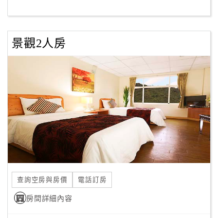
客
服
景觀2人房
聯
絡
單
Line
線
上
客
服
查詢空房與房價
電話訂房
紅
利
房間詳細內容
查
詢