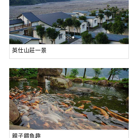
英仕山莊一景
親子餵魚趣