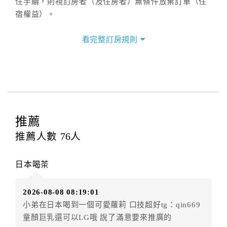
住手續，則視訂房者（及住房者）無條件放棄訂單（住
宿權益）。
三、退房手續(Check out)
看完整訂房規則
本飯店退房時間(Check-out)為 （
上午11:00前
），訂房
者與飯店之其他交易﹝如續住、加床、餐費、小費、電
話費...等﹞所發生之費用，必須與飯店現場結清。
四、訂單異動
訂房者應於
入住前2日
（不含入住當日）提出申辦，如未
提出申辦不得異動訂單。
推薦
每筆訂單異動限定
乙
次，限原訂飯店，異動完成後不得
推薦人數
76
人
辦理取消退款。
訂單異動後，訂單費用總計大於原訂單費用總計時，訂
日本喝茶
房者應補足差額。（限原訂飯店）
訂單異動後，訂單費用總計小於原訂單費用總計時，訂
2026-08-08 08:19:01
房者不得要求退其差額。（限原訂飯店）
小弟在日本喝到一個可愛蘿莉 口技超好tg：qin669
五、保留住宿權益(保留住房)
童顏巨乳還可以LG哦 說了滿意要來推廣的