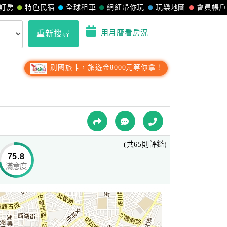
訂房
特色民宿
全球租車
網紅帶你玩
玩樂地圖
會員帳戶
用月曆看房況
重新搜尋
刷國旅卡，旅遊金8000元等你拿！
(共65則評鑑)
75.8
滿意度