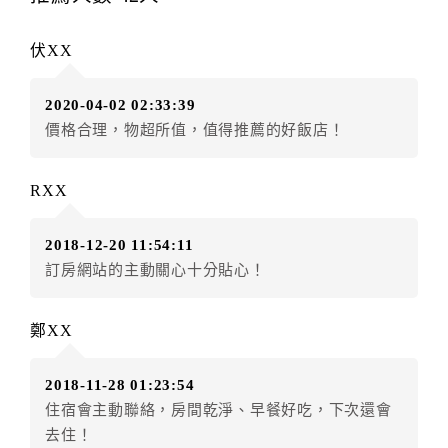
辦理取消退款。
訂單異動後，訂單費用總計大於原訂單費用總計時，訂
伏XX
房者應補足差額。（限原訂飯店）
訂單異動後，訂單費用總計小於原訂單費用總計時，訂
2020-04-02 02:33:39
房者不得要求退其差額。（限原訂飯店）
價格合理，物超所值，值得推薦的好飯店！
五、保留住宿權益(保留住房)
．訂房者因故辦理訂單異動，本飯店可接受
保留住宿金
RXX
額3個月
限原訂飯店），異動完成後不得辦理取消退款。
（提出申辦日為保留起算日）
2018-12-20 11:54:11
．訂房者使用「保留住宿金額」時，請注意！為避免飯
訂房網站的主動關心十分貼心！
店客滿，敬請及早計畫，如逾時未提出申辦，視同無條
件放棄訂單（住宿權益）。 （限原訂飯店使用）
．每筆訂單異動限定乙次，限原訂飯店，異動完成後不
鄭XX
得辦理取消退款。
．訂單異動後，訂單費用總計大於原訂單費用總計時，
2018-11-28 01:23:54
訂房者應補足差額。 限原訂飯店
住宿會主動聯絡，房間乾淨、早餐好吃，下次還會
．訂單異動後，訂單費用總計小於原訂單費用總計時，
去住！