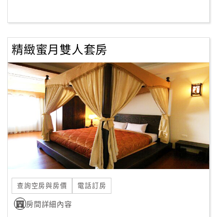
客
服
聯
精緻蜜月雙人套房
絡
單
Line
線
上
客
服
紅
查詢空房與房價
電話訂房
利
查
房間詳細內容
詢