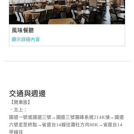
風味餐聽
顯示詳細內容
交通與週邊
【開車族】
．北上：
國道一號或國道三號→國道三號霧峰系統214K接→國道
六號走至終點→省道台14線往霧社方向80K→省道台14
甲線往