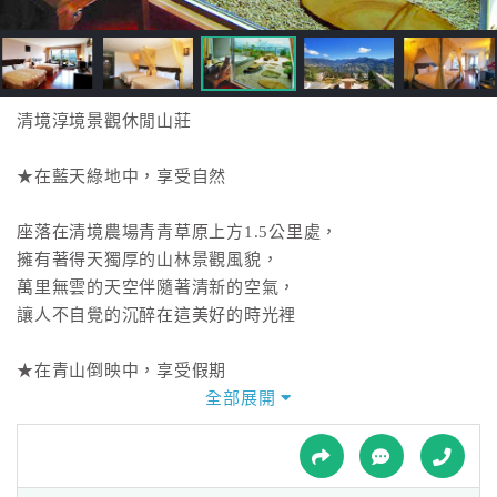
接
跟
飯
店
訂
清境淳境景觀休閒山莊
房
HOT
★在藍天綠地中，享受自然
座落在清境農場青青草原上方1.5公里處，
特
擁有著得天獨厚的山林景觀風貌，
色
萬里無雲的天空伴隨著清新的空氣，
民
讓人不自覺的沉醉在這美好的時光裡
宿
★在青山倒映中，享受假期
全部展開
全
除了坐擁山巒美景外，
球
更能遠眺合歡山、奇萊山的獨特壯闊景觀，
租
車
山莊內各項貼心的設施都可讓您感受到濃厚的渡假氛圍，