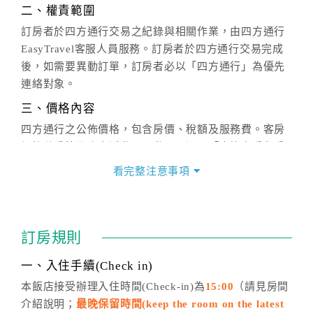
二、權責範圍
訂房者於四方通行交易之紀錄與相關作業，由四方通行
EasyTravel客服人員服務。訂房者於四方通行交易完成
後，如需要異動訂單，訂房者必以「四方通行」為優先
連絡對象。
三、價格內容
四方通行之公佈價格，包含房價、稅額及服務費。客房
價格隨季節及人文活動而異動，以選項「查詢空房與房
價」之當日價格為標準。
看完整注意事項
四、訂單異動
訂房成功後，訂房者如需異動內容，須於住房前在四方
通行「客服聯絡單」提出申辦，四方通行
恕不接受以電
訂房規則
話方式異動
訂單。
※非客服時間之申辦異動，皆為次日計算及辦理。
一、入住手續(Check in)
五、客服時間
本飯店接受辦理入住時間(Check-in)為
15:00
（請見房間
介紹說明；
最晚保留時間(keep the room on the latest
週一至週日，上午9:00～晚上6:00