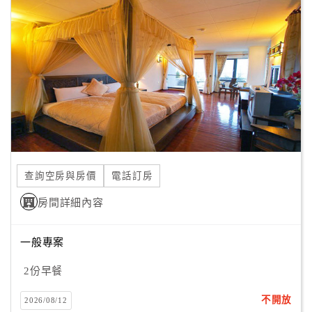
顧
客
滿
意
度
訂
單
管
查詢空房與房價
電話訂房
理
房間詳細內容
會
一般專案
員
2份早餐
帳
戶
不開放
2026/08/12