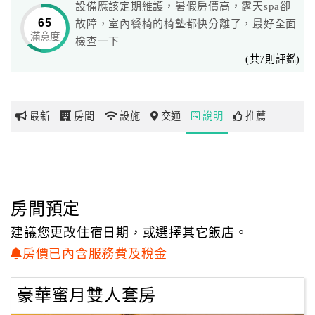
設備應該定期維護，暑假房價高，露天spa卻
乾淨舒適的客房是淳境最基本的要求，
65
故障，室內餐椅的椅墊都快分離了，最好全面
而提供尊爵豪華的住宿環境更是淳境追求的目標。
滿意度
網
檢查一下
紅
(共7則評鑑)
★淳淨時光，純淨休閒
帶
你
山莊提供了各式寬敞舒適的精緻套房，
玩
原木地板與雅秀的雕花寢具，
最新
房間
設施
交通
說明
推薦
大型的觀景窗以及庭園式觀景陽台，
您可在此體驗露天SPA，或是品嚐一杯香濃的咖啡，
玩
仰望璀璨星空，體驗淳境為您營造出的好氣氛，
樂
地
房間預定
圖
建議您更改住宿日期，或選擇其它飯店。
顧
房價已內含服務費及稅金
客
服
務
豪華蜜月雙人套房