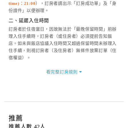
time)：21:00
），訂房者請出示「訂房成功單」及「身
六、聯絡方式
份證件」以便辦理。
週一至週日：
客服聯絡單
、
LINE@
、電話：
二、延遲入住時間
(07)9682715 。
訂房者於住宿當日，因故無法於「最晚保留時間」前辦
理入住手續時，訂房者（或住房者）必須提前告知飯
店。如未與飯店協議入住時間又超過保留時間未辦理入
住手續，則視訂房者（及住房者）無條件放棄訂單（住
宿權益）。
三、退房手續(Check out)
看完整訂房規則
本飯店退房時間(Check-out)為 （
上午11:00前
），訂房
者與飯店之其他交易﹝如續住、加床、餐費、小費、電
話費...等﹞所發生之費用，必須與飯店現場結清。
四、訂單異動
訂房者應於
入住前2日
（不含入住當日）提出申辦，如未
提出申辦不得異動訂單。
推薦
每筆訂單異動限定
乙
次，限原訂飯店，異動完成後不得
推薦人數
42
人