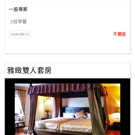
一般專案
訂
2份早餐
房
Q&A
不開放
2026/08/12
國
旅
雅緻雙人套房
卡
訂
房
請
款
收
據