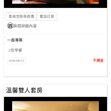
合
作
查詢空房與房價
電話訂房
提
案
房間詳細內容
一般專案
飯
店
2份早餐
合
作
不開放
2026/08/12
廠
商
合
溫馨雙人套房
作