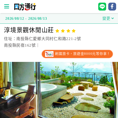
2026/08/12 - 2026/08/13
變更
四
淳境景觀休閒山莊
方
通
住址：南投縣仁愛鄉大同村仁和路221-2號
行
南投縣民宿162號｜
訂
刷國旅卡，旅遊金8000元等你拿！
房
台
灣
訂
房
直