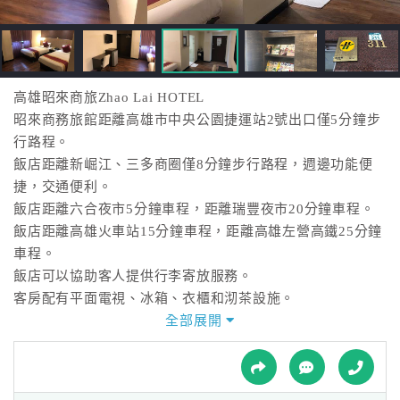
接
跟
飯
店
訂
高雄昭來商旅Zhao Lai HOTEL
房
昭來商務旅館距離高雄市中央公園捷運站2號出口僅5分鐘步
HOT
行路程。
飯店距離新崛江、三多商圈僅8分鐘步行路程，週邊功能便
捷，交通便利。
特
飯店距離六合夜市5分鐘車程，距離瑞豐夜市20分鐘車程。
色
飯店距離高雄火車站15分鐘車程，距離高雄左營高鐵25分鐘
民
車程。
宿
飯店可以協助客人提供行李寄放服務。
客房配有平面電視、冰箱、衣櫃和沏茶設施。
浴室設有淋浴設施、盥洗用品和吹風機。
全部展開
全
飯店提供每日早餐和免費無線上網。
球
租
車