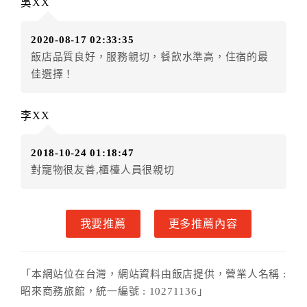
吳XX
店客滿，敬請及早計畫，如逾時未提出申辦，視同無條
件放棄訂單（住宿權益）。 （限原訂飯店使用）
2020-08-17 02:33:35
．每筆訂單異動限定乙次，限原訂飯店，異動完成後不
飯店品質良好，服務親切，餐飲水準高，住宿的最
得辦理取消退款。
佳選擇！
．訂單異動後，訂單費用總計大於原訂單費用總計時，
訂房者應補足差額。 限原訂飯店
．訂單異動後，訂單費用總計小於原訂單費用總計時，
李XX
訂房者不得要求退其差額。限原訂飯店
六、取消訂單
2018-10-24 01:18:47
對寵物很友善,櫃檯人員很親切
訂房者因故取消訂單辦理退款，依下列標準申辦：
◎住房日7天前辦理者，訂單費用扣除總計0%為手續費
◎住房日4天前辦理者，訂單費用扣除總計25%為手續費
我要推薦
更多推薦內容
◎住房日1天前辦理者，訂單費用扣除總計45%為手續費
◎住房日當日辦理者，訂單費用扣除總計100%為手續費
◎住房日當日不得辦理。
「本網站位在台灣，網站資料由飯店提供，營業人名稱 :
◎住房日當日未辦理入住手續者，視同住房，已付訂單
昭來商務旅館，統一編號 : 10271136」
之訂金將全額沒收。