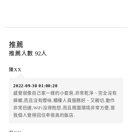
本飯店退房時間(Check-out)為 （
上午11:00前
），訂房
者與飯店之其他交易﹝如續住、加床、餐費、小費、電
話費...等﹞所發生之費用，必須與飯店現場結清。
四、訂單異動
訂房者應於
入住前2日
（不含入住當日）提出申辦，如未
提出申辦不得異動訂單。
推薦
每筆訂單異動限定
乙
次，限原訂飯店，異動完成後不得
推薦人數
92
人
辦理取消退款。
訂單異動後，訂單費用總計大於原訂單費用總計時，訂
陳XX
房者應補足差額。（限原訂飯店）
訂單異動後，訂單費用總計小於原訂單費用總計時，訂
2022-09-30 01:00:20
房者不得要求退其差額。（限原訂飯店）
感覺很像自己家一樣的小套房,非常乾淨、完全沒有
五、保留住宿權益(保留住房)
蟑螂,而且沒有煙味,櫃檯人員服務好、又親切,動作
．訂房者因故辦理訂單異動，本飯店可接受
保留住宿金
非常迅速,WiFi沒得抱怨,而且周圍環境非常方便,是
額3個月
限原訂飯店），異動完成後不得辦理取消退款。
我個人覺得回住率很高的飯店.
（提出申辦日為保留起算日）
．訂房者使用「保留住宿金額」時，請注意！為避免飯