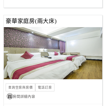
客
服
豪華家庭房(兩大床)
聯
絡
單
Line
線
上
客
服
查詢空房與房價
電話訂房
紅
利
房間詳細內容
查
詢