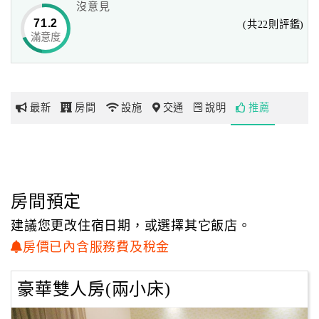
沒意見
Distance from Zhaolai Business Hotel is only 5 minutes
71.2
(共22則評鑑)
from Kaohsiung City Central Park Subway Station Exit 2.
滿意度
網
Bell walking distance.
紅
The hotel is only 8 minutes walk from Xinluonjiang River
帶
and Sanduo Commercial Area, with convenient
你
transportation.
最新
房間
設施
交通
說明
推薦
玩
The hotel is 5 minutes away from Liuhe Night Market, 20
minutes away from Ruifeng Night Market.
The hotel is 15 minutes from Kaohsiung Station, 25
玩
minutes from Kaohsiung High Speed Rail.
樂
Provides transportation and delivery services for guests at
地
房間預定
the hotel.
圖
The guest room has a flat-screen TV, ice box, and tea room
建議您更改住宿日期，或選擇其它飯店。
facilities.
顧
房價已內含服務費及稅金
Bathroom facilities include bathing facilities, washing
客
utensils, and a Japanese blower.
服
豪華雙人房(兩小床)
The hotel offers daily breakfast meals on the wireless
務
network.