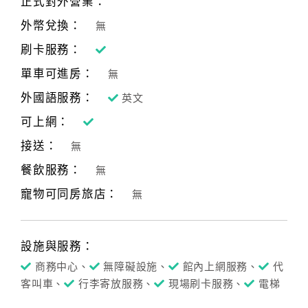
正式對外營業：
合
外幣兌換：
無
作
提
刷卡服務：
案
單車可進房：
無
外國語服務：
英文
飯
可上網：
店
接送：
合
無
作
餐飲服務：
無
寵物可同房旅店：
無
廠
商
合
設施與服務：
作
商務中心、
無障礙設施、
館內上網服務、
代
客叫車、
行李寄放服務、
現場刷卡服務、
電梯