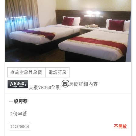
顧
客
Zhaolai Business Hotel、MRT高雄中央公園駅2番出口
滿
徒歩5分。
意
当、新月江三多街徒歩 8 分位置、
度
便利周辺施設便利交通機関備。
六合夜市車5分、瑞豊夜市車20分。
高雄駅車15分、高雄左営高速鉄道車25分。
訂
荷物預利用。
單
客室薄型、冷蔵庫、、茶備
查詢空房與房價
電話訂房
管
。
理
房間詳細內容
設備、、付。
支援VR360全景
毎日朝食無料無線回線提供。
一般專案
會
員
2份早餐
帳
戶
不開放
2026/08/10