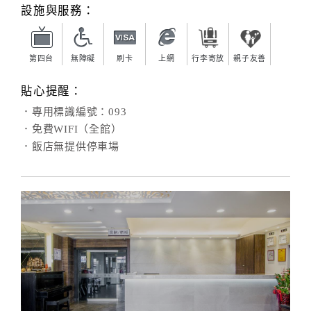
旅
設施與服務：
伴
計
劃
第四台
無障礙
刷卡
上網
行李寄放
親子友善
貼心提醒：
商
．專用標識編號：093
品
．免費WIFI（全館）
宣
．飯店無提供停車場
傳