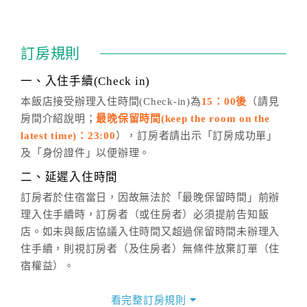
四、訂單異動
訂房成功後，訂房者如需異動內容，須於住房前在四方
通行「客服聯絡單」提出申辦，四方通行
恕不接受以電
訂房規則
話方式異動
訂單。
※非客服時間之申辦異動，皆為次日計算及辦理。
一、入住手續(Check in)
五、客服時間
本飯店接受辦理入住時間(Check-in)為
15：00後
（請見
房間介紹說明；
最晚保留時間(keep the room on the
週一至週日，上午9:00～晚上6:00
latest time)：23:00
），訂房者請出示「訂房成功單」
六、聯絡方式
及「身份證件」以便辦理。
週一至週日：
客服聯絡單
、
LINE@
、電話：
二、延遲入住時間
(07)9682715 。
訂房者於住宿當日，因故無法於「最晚保留時間」前辦
理入住手續時，訂房者（或住房者）必須提前告知飯
店。如未與飯店協議入住時間又超過保留時間未辦理入
住手續，則視訂房者（及住房者）無條件放棄訂單（住
宿權益）。
三、退房手續(Check out)
看完整訂房規則