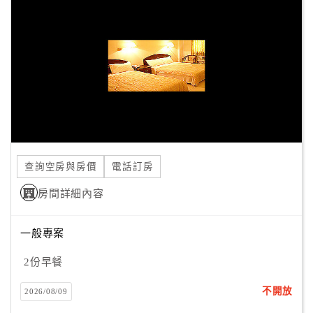
顧
客
滿
意
度
訂
單
查詢空房與房價
電話訂房
管
理
房間詳細內容
一般專案
會
員
2份早餐
帳
戶
不開放
2026/08/09