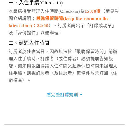
※非客服時間之申辦異動，皆為次日計算及辦理。
一、入住手續(Check in)
五、客服時間
本飯店接受辦理入住時間(Check-in)為
15:00後
（請見房
間介紹說明；
最晚保留時間(keep the room on the
週一至週日，上午9:00～晚上6:00
latest time)：24:00
），訂房者請出示「訂房成功單」
六、聯絡方式
及「身份證件」以便辦理。
週一至週日：
客服聯絡單
、
LINE@
、電話：
二、延遲入住時間
(07)9682715 。
訂房者於住宿當日，因故無法於「最晚保留時間」前辦
理入住手續時，訂房者（或住房者）必須提前告知飯
店。如未與飯店協議入住時間又超過保留時間未辦理入
住手續，則視訂房者（及住房者）無條件放棄訂單（住
宿權益）。
三、退房手續(Check out)
看完整訂房規則
本飯店退房時間(Check-out)為 （
上午11:00前
），訂房
者與飯店之其他交易﹝如續住、加床、餐費、小費、電
話費...等﹞所發生之費用，必須與飯店現場結清。
四、訂單異動