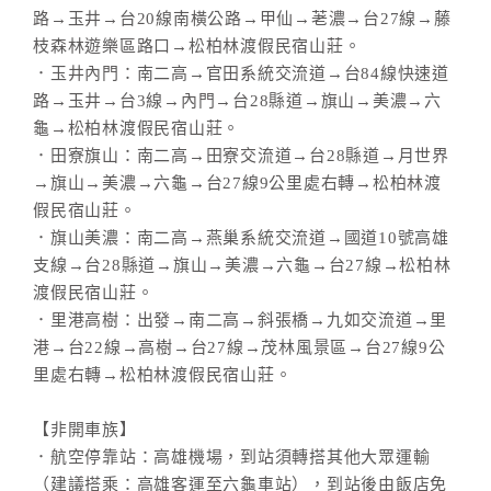
路→玉井→台20線南橫公路→甲仙→荖濃→台27線→藤
枝森林遊樂區路口→松柏林渡假民宿山莊。
．玉井內門：南二高→官田系統交流道→台84線快速道
路→玉井→台3線→內門→台28縣道→旗山→美濃→六
龜→松柏林渡假民宿山莊。
．田寮旗山：南二高→田寮交流道→台28縣道→月世界
→旗山→美濃→六龜→台27線9公里處右轉→松柏林渡
假民宿山莊。
．旗山美濃：南二高→燕巢系統交流道→國道10號高雄
支線→台28縣道→旗山→美濃→六龜→台27線→松柏林
渡假民宿山莊。
．里港高樹：出發→南二高→斜張橋→九如交流道→里
港→台22線→高樹→台27線→茂林風景區→台27線9公
里處右轉→松柏林渡假民宿山莊。
【非開車族】
．航空停靠站：高雄機場，到站須轉搭其他大眾運輸
（建議搭乘：高雄客運至六龜車站），到站後由飯店免