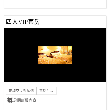
客
服
四人VIP套房
聯
絡
單
Line
線
上
客
服
查詢空房與房價
電話訂房
紅
利
房間詳細內容
查
詢