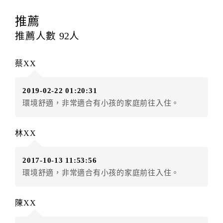
訂房者應於
入住前2日
（不含入住當日）提出申辦，如未
提出申辦不得異動訂單。
推薦
每筆訂單異動限定
乙
次，限原訂飯店，異動完成後不得
推薦人數
92
人
辦理取消退款。
訂單異動後，訂單費用總計大於原訂單費用總計時，訂
蔡XX
房者應補足差額。（限原訂飯店）
訂單異動後，訂單費用總計小於原訂單費用總計時，訂
2019-02-22 01:20:31
房者不得要求退其差額。（限原訂飯店）
環境舒適，非常適合有小孩的家庭前往入住。
五、保留住宿權益(保留住房)
．訂房者因故辦理訂單異動，本飯店可接受
保留住宿金
林XX
額3個月
限原訂飯店），異動完成後不得辦理取消退款。
（提出申辦日為保留起算日）
2017-10-13 11:53:56
．訂房者使用「保留住宿金額」時，請注意！為避免飯
環境舒適，非常適合有小孩的家庭前往入住。
店客滿，敬請及早計畫，如逾時未提出申辦，視同無條
件放棄訂單（住宿權益）。 （限原訂飯店使用）
．每筆訂單異動限定乙次，限原訂飯店，異動完成後不
陳XX
得辦理取消退款。