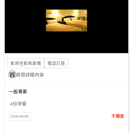
旅
伴
計
劃
商
品
宣
查詢空房與房價
電話訂房
傳
房間詳細內容
一般專案
4份早餐
不開放
2026/08/09