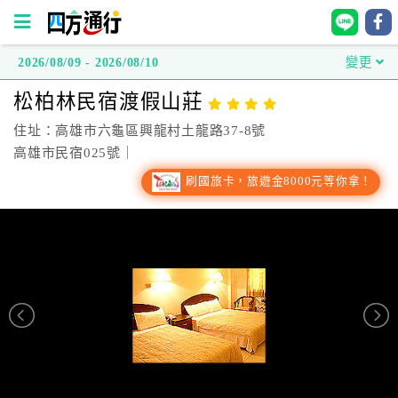
2026/08/09 - 2026/08/10
變更
四
松柏林民宿渡假山莊
方
通
住址：高雄市六龜區興龍村土龍路37-8號
行
高雄市民宿025號｜
訂
刷國旅卡，旅遊金8000元等你拿！
房
台
灣
訂
房
直