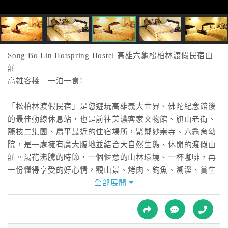
接
跟
飯
店
訂
Song Bo Lin Hotspring Hostel 高雄六龜松柏林渡假民宿山
房
莊
HOT
高雄客棧 一泊一食!
「松柏林渡假民宿」是您遊玩高雄義大世界、佛陀紀念館後
特
的最佳動線休息站，也是前往美濃客家文物館、旗山老街、
色
藤枝二集團、扇平最近的住宿場所，緊鄰妙崇寺、六龜育幼
民
院，是一處擁有廣大腹地並結合大自然生態、休閒的渡假山
宿
莊。湯花沸騰的時節，一個愜意的山林環境、一杯咖啡，再
一份懂得享受的好心情，觀山景、烤肉、釣魚、溯溪、賞生
態，享盡食衣住行育樂的休閒饗宴。
全部展開
全
球
有包棟（三間四人房含卡拉OK）、VIP房、景觀富貴套房、
租
車
精緻套房、可供住宿選擇，每間房裡都為您準備了乾淨舒適