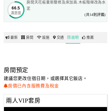
房間天花板重新整修及床加高.木板階梯改為水
的寢具，部份房型還有按摩浴缸供您選擇。
66.5
泥
滿意度
網
(共14則評鑑)
1.如有GPS，煩請搜尋六龜7-ELEVEN門市(右轉)，過六龜大
紅
橋左轉兩公里就到了。
帶
2.左營高鐵站->到一樓轉搭->高雄客運->到六龜客運總站水->
你
免費接駁到->松柏林渡假民宿
最新
房間
設施
交通
說明
推薦
玩
玩
樂
地
房間預定
圖
建議您更改住宿日期，或選擇其它飯店。
顧
房價已內含服務費及稅金
客
服
兩人VIP套房
務