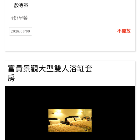
一般專案
4份早餐
訂
房
不開放
2026/08/09
Q&A
國
旅
富貴景觀大型雙人浴缸套
卡
房
訂
房
請
款
收
據