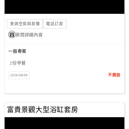
合
作
提
查詢空房與房價
電話訂房
案
房間詳細內容
飯
一般專案
店
合
2份早餐
作
不開放
2026/08/09
廠
商
合
富貴景觀大型浴缸套房
作