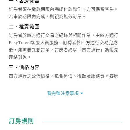
一、客房保留
訂房者須在繳款期限內完成付款動作，方可保留客房。
若未於期限內完成，則視為無效訂單。
二、權責範圍
訂房者於四方通行交易之紀錄與相關作業，由四方通行
EasyTravel客服人員服務。訂房者於四方通行交易完成
後，如需要異動訂單，訂房者必以「四方通行」為優先
連絡對象。
三、價格內容
四方通行之公佈價格，包含房價、稅額及服務費。客房
價格隨季節及人文活動而異動，以選項「查詢空房與房
價」之當日價格為標準。
看完整注意事項
四、訂單異動
訂房成功後，訂房者如需異動內容，須於住房前在四方
通行「客服聯絡單」提出申辦，四方通行
恕不接受以電
訂房規則
話方式異動
訂單。