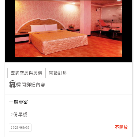
顧
客
滿
意
度
訂
單
查詢空房與房價
電話訂房
管
理
房間詳細內容
一般專案
會
員
2份早餐
帳
戶
不開放
2026/08/09