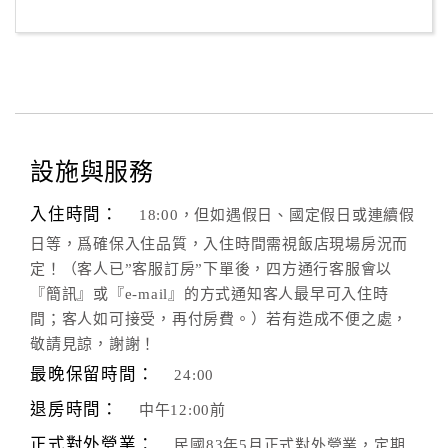
客
服
聯
絡
單
設施與服務
Line
入住時間：
18:00，但如遇假日、國定假日或連續假
線
日等，爲確保入住品質，入住時間需視飯店現場房況而
上
定！（客人已”客服訂房”下單後，四方通行客服會以
客
『簡訊』或『e-mail』的方式通知客人最早可入住時
服
間；客人如可接受，再付房費。）若有造成不便之處，
敬請見諒，謝謝！
紅
最晚保留時間：
24:00
利
退房時間：
中午12:00前
查
正式對外營業：
詢
民國83年5月正式對外營業，定期