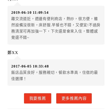
房者不得要求退其差額。（限原訂飯店）
五、取消訂單
2019-06-10 11:09:54
離交流道近，週邊有便利商店，熱炒，很方便，雖
訂房者因故取消訂單辦理退款，依下列標準申辦：
然設備沒很新，床舒服.早餐也不錯，又便宜!不過房
◎住房日3天前辦理者，訂單費用扣除總計0%為手續費
務清潔可再加強一下，下次還是會來入住，整體感
◎住房日1天前辦理者，訂單費用扣除總計60%為手續費
覺還不錯~
◎住房日當日辦理者，訂單費用扣除總計100%為手續費
◎住房日當日不得辦理。
◎住房日當日未辦理入住手續者，視同住房，已付訂單
鄭XX
之訂金將全額沒收。
六、取消異動
2017-06-05 10:33:48
飯店品質良好，服務親切，餐飲水準高，住宿的最
特別說明：自103年5月28日起異動規則更改
佳選擇！
為：
．訂房者應於入住前４日（不含入住當日）提出申辦，
如未提出申辦不得異動訂
我要推薦
更多推薦內容
單。
．每筆訂單異動日期限定乙次（依飯店房況為主），限
原訂飯店，異動完成後不得辦理取消退