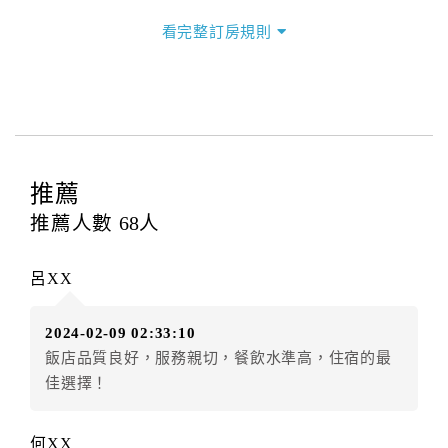
訂房者於住宿當日，因故無法於「最晚保留時間」前辦
理入住手續時，訂房者（或住房者）必須提前告知飯
看完整訂房規則
店。如未與飯店協議入住時間又超過保留時間未辦理入
住手續，則視訂房者（及住房者）無條件放棄訂單（住
宿權益）。
三、退房手續(Check out)
本飯店退房時間(Check-out)為 （
中午12:00前
），訂房
推薦
者與飯店之其他交易﹝如續住、加床、餐費、小費、電
推薦人數
68
人
話費...等﹞所發生之費用，必須與飯店現場結清。
四、訂單異動
呂XX
訂房者應於
入住前4日
（不含入住當日）提出申辦，如未
提出申辦不得異動訂單。
2024-02-09 02:33:10
每筆訂單異動限定
乙
次，限原訂飯店，異動完成後不得
飯店品質良好，服務親切，餐飲水準高，住宿的最
辦理取消退款。
佳選擇！
訂單異動後，訂單費用總計大於原訂單費用總計時，訂
房者應補足差額。（限原訂飯店）
訂單異動後，訂單費用總計小於原訂單費用總計時，訂
何XX