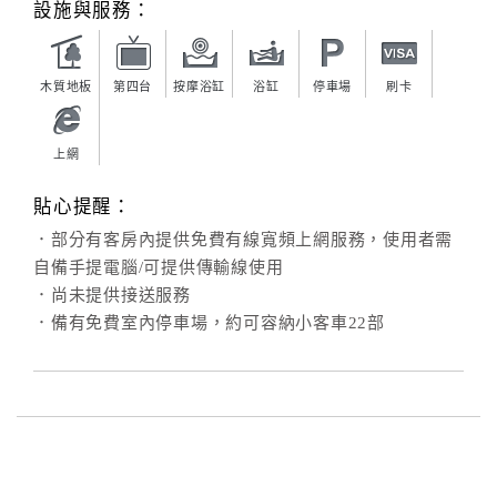
設施與服務：
合
作
提
木質地板
第四台
按摩浴缸
浴缸
停車場
刷卡
案
上網
飯
貼心提醒：
店
合
．部分有客房內提供免費有線寬頻上網服務，使用者需
作
自備手提電腦/可提供傳輸線使用
．尚未提供接送服務
．備有免費室內停車場，約可容納小客車22部
廠
商
合
作