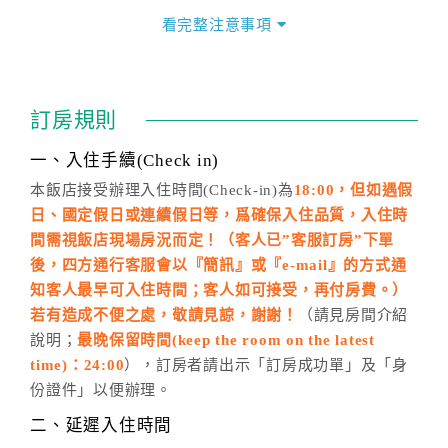
價」之當日價格為標準。
看完整注意事項
四、訂單異動
訂房成功後，訂房者如需異動內容，須於住房前在四方
通行「客服聯絡單」提出申辦，四方通行
恕不接受以電
訂房規則
話方式異動
訂單。
※非客服時間之申辦異動，皆為次日計算及辦理。
一、入住手續(Check in)
五、客服時間
本飯店接受辦理入住時間(Check-in)為
18:00，但如遇假
日、國定假日或連續假日等，爲確保入住品質，入住時
週一至週日，上午9:00～晚上6:00
間需視飯店現場房況而定！（客人已”客服訂房”下單
六、聯絡方式
後，四方通行客服會以『簡訊』或『e-mail』的方式通
週一至週日：
客服聯絡單
、
LINE@
、電話：
知客人最早可入住時間；客人如可接受，再付房費。）
(07)9682715 。
若有造成不便之處，敬請見諒，謝謝！
（請見房間介紹
說明；
最晚保留時間(keep the room on the latest
time)：24:00
），訂房者請出示「訂房成功單」及「身
份證件」以便辦理。
二、延遲入住時間