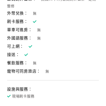
整修
外幣兌換：
無
訂
房
刷卡服務：
Q&A
單車可進房：
無
外國語服務：
無
國
可上網：
旅
接送：
卡
訂
餐飲服務：
無
房
寵物可同房旅店：
無
請
款
設施與服務：
收
現場刷卡服務
據