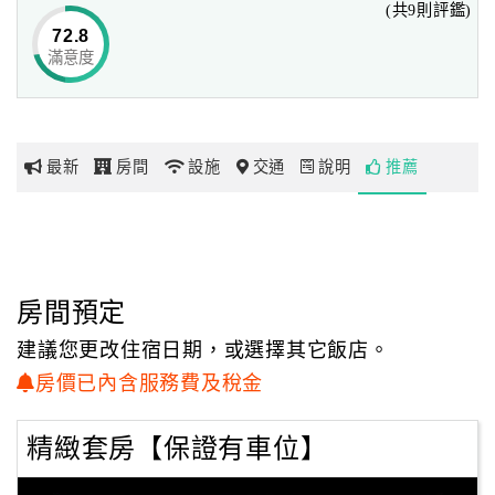
(共9則評鑑)
72.8
滿意度
網
紅
帶
你
最新
房間
設施
交通
說明
推薦
玩
玩
樂
地
房間預定
圖
建議您更改住宿日期，或選擇其它飯店。
顧
房價已內含服務費及稅金
客
服
精緻套房【保證有車位】
務