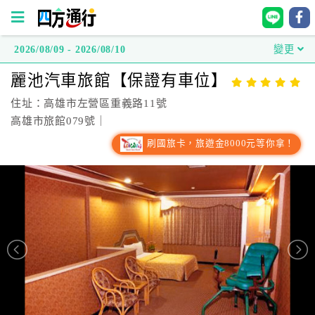
2026/08/09 - 2026/08/10
變更
四
麗池汽車旅館【保證有車位】
方
通
住址：高雄市左營區重義路11號
行
高雄市旅館079號｜
訂
刷國旅卡，旅遊金8000元等你拿！
房
台
灣
訂
房
直