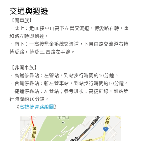
旅
伴
交通與週邊
計
【開車族】
劃
．北上：走88接中山高下左營交流道，博愛路右轉，重
和路左轉即到達。
．南下：一高接鼎金系統交流道，下自由路交流道右轉
商
博愛路，博愛三.四路左手邊。
品
宣
傳
【非開車族】
．高鐵停靠站：左營站，到站步行時間約10分鐘。
．台鐵停靠站：新左營車站，到站步行時間約10分鐘。
．捷運停靠站：左營站；參考班次：高捷紅線，到站步
行時間約10分鐘，
《
高雄捷運路線圖
》