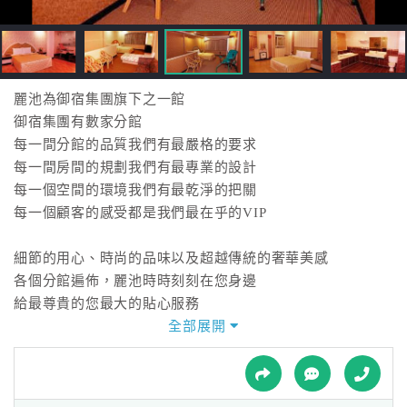
接
跟
飯
店
訂
麗池為御宿集團旗下之一館
房
御宿集團有數家分館
HOT
每一間分館的品質我們有最嚴格的要求
每一間房間的規劃我們有最專業的設計
每一個空間的環境我們有最乾淨的把關
特
每一個顧客的感受都是我們最在乎的VIP
色
民
細節的用心、時尚的品味以及超越傳統的奢華美感
宿
各個分館遍佈，麗池時時刻刻在您身邊
給最尊貴的您最大的貼心服務
全部展開
全
麗池讓愛情永不褪色
球
找回當年相識的心動
租
車
化剎那為永恆...