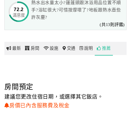
熱水出水量太小?蓮蓬頭跟沐浴用品位置不順
72.2
手?浴缸很大?可惜按摩壞了?地板跟熱水壺些
滿意度
網
許灰塵?
紅
(共13則評鑑)
帶
你
玩
最新
房間
設施
交通
說明
推薦
玩
樂
地
房間預定
圖
建議您更改住宿日期，或選擇其它飯店。
顧
房價已內含服務費及稅金
客
服
務