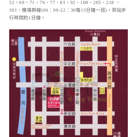
52、69、71、76、77、83、92、100、205、218 、
合
301、機場幹線(06：00-22：30每15分鐘一班)，到站步
作
行時間約1分鐘。
提
案
飯
店
合
作
廠
商
合
作