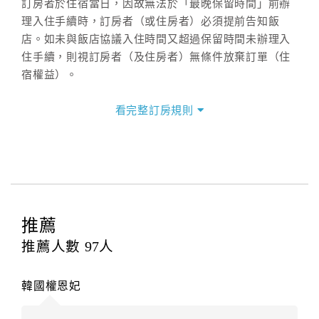
訂房者於住宿當日，因故無法於「最晚保留時間」前辦
理入住手續時，訂房者（或住房者）必須提前告知飯
店。如未與飯店協議入住時間又超過保留時間未辦理入
住手續，則視訂房者（及住房者）無條件放棄訂單（住
宿權益）。
三、退房手續(Check out)
看完整訂房規則
本飯店退房時間(Check-out)為 （
11：00前
），訂房者
與飯店之其他交易﹝如續住、加床、餐費、小費、電話
費...等﹞所發生之費用，必須與飯店現場結清。
四、訂單異動
訂房者應於
入住前2日
（不含入住當日）提出申辦，如未
提出申辦不得異動訂單。
推薦
每筆訂單異動限定
乙
次，限原訂飯店，異動完成後不得
推薦人數
97
人
辦理取消退款。
訂單異動後，訂單費用總計大於原訂單費用總計時，訂
韓國權恩妃
房者應補足差額。（限原訂飯店）
訂單異動後，訂單費用總計小於原訂單費用總計時，訂