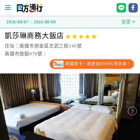
2026/08/07 - 2026/08/08
變更
四
凱莎琳商務大飯店
方
通
住址：高雄市前金區文武三街145號
行
高雄市旅館070號｜
訂
刷國旅卡，旅遊金8000元等你拿！
房
台
灣
訂
房
直