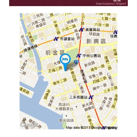
旅
伴
計
劃
商
品
宣
傳