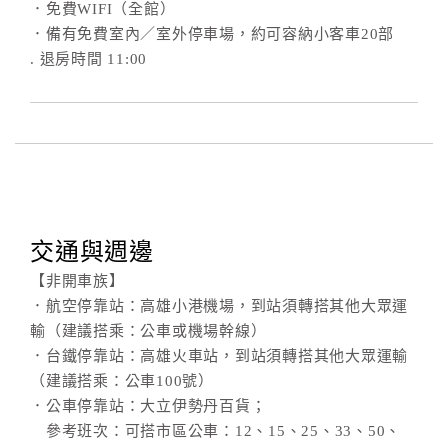
．免費WIFI（全館）
．備有免費室內／室外停車場，約可容納小客車20部
. 退房時間 11:00
訂
房
Q&A
國
旅
卡
交通與週邊
訂
房
【非開車族】
．航空停靠站：高雄小港機場，到站須轉搭其他大眾運
輸（建議搭乘：公車或機場幹線）
請
．台鐵停靠站：高雄火車站，到站須轉搭其他大眾運輸
款
（建議搭乘：公車100號）
收
．公車停靠站：大立伊勢丹百貨；
據
參考班次：可搭市區公車：12、15、25、33、50、