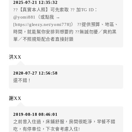
2025-07-21 12:35:32
房者不得要求退其差額。（限原訂飯店）
??【真實本人照】可先索取 ?? 加TG ID：
五、保留住宿權益(保留住房)
@yomi881（或點我 →
．訂房者因故辦理訂單異動，本飯店可接受
保留住宿金
[https://gleezy.net/yomi778]） ??提供預算、地區、
額3個月
限原訂飯店），異動完成後不得辦理取消退款。
時間，就能幫你安排到想要的 ??無誠勿擾／爽約黑
（提出申辦日為保留起算日）
單／不照規矩配合者直接封鎖
．訂房者使用「保留住宿金額」時，請注意！為避免飯
店客滿，敬請及早計畫，如逾時未提出申辦，視同無條
洪XX
件放棄訂單（住宿權益）。 （限原訂飯店使用）
．每筆訂單異動限定乙次，限原訂飯店，異動完成後不
2020-07-27 12:56:58
得辦理取消退款。
還不錯！
．訂單異動後，訂單費用總計大於原訂單費用總計時，
訂房者應補足差額。 限原訂飯店
．訂單異動後，訂單費用總計小於原訂單費用總計時，
謝XX
訂房者不得要求退其差額。限原訂飯店
六、取消訂單
2019-08-18 08:46:01
之前曾入住過，床鋪舒服，房間很乾淨，早餐不錯
訂房者因故取消訂單辦理退款，依下列標準申辦：
吃，有停車位，下次會考慮入住!
◎住房日7天前辦理者，訂單費用扣除總計0%為手續費