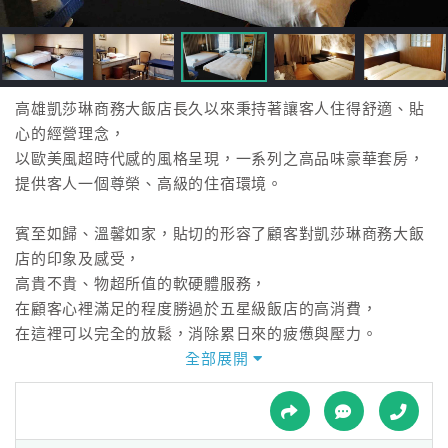
接
跟
飯
店
訂
高雄凱莎琳商務大飯店長久以來秉持著讓客人住得舒適、貼
房
心的經營理念，
HOT
以歐美風超時代感的風格呈現，一系列之高品味豪華套房，
提供客人一個尊榮、高級的住宿環境。
特
賓至如歸、溫馨如家，貼切的形容了顧客對凱莎琳商務大飯
色
店的印象及感受，
民
高貴不貴、物超所值的軟硬體服務，
宿
在顧客心裡滿足的程度勝過於五星級飯店的高消費，
在這裡可以完全的放鬆，消除累日來的疲憊與壓力。
全部展開
全
球
租
車