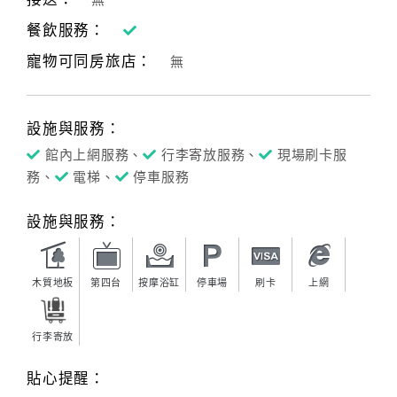
無
餐飲服務：
客
服
寵物可同房旅店：
無
聯
絡
單
設施與服務：
館內上網服務、
行李寄放服務、
現場刷卡服
務、
電梯、
停車服務
Line
線
設施與服務：
上
客
服
木質地板
第四台
按摩浴缸
停車場
刷卡
上網
紅
行李寄放
利
查
貼心提醒：
詢