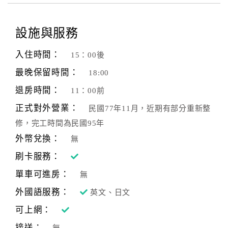
顧
設施與服務
客
滿
入住時間：
15：00後
意
度
最晚保留時間：
18:00
退房時間：
11：00前
訂
正式對外營業：
民國77年11月，近期有部分重新整
單
修，完工時間為民國95年
管
外幣兌換：
無
理
刷卡服務：
單車可進房：
無
會
員
外國語服務：
英文、日文
帳
可上網：
戶
接送：