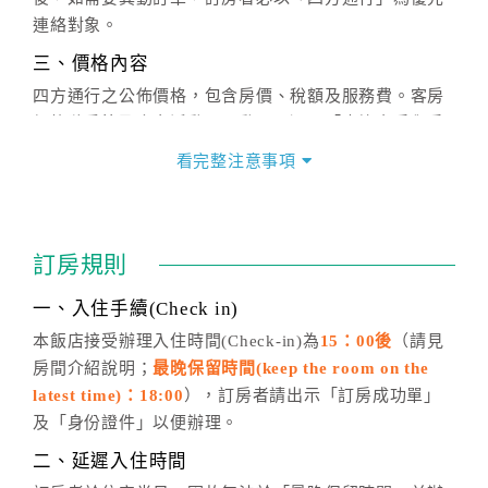
連絡對象。
三、價格內容
四方通行之公佈價格，包含房價、稅額及服務費。客房
價格隨季節及人文活動而異動，以選項「查詢空房與房
價」之當日價格為標準。
看完整注意事項
四、訂單異動
訂房成功後，訂房者如需異動內容，須於住房前在四方
通行「客服聯絡單」提出申辦，四方通行
恕不接受以電
訂房規則
話方式異動
訂單。
※非客服時間之申辦異動，皆為次日計算及辦理。
一、入住手續(Check in)
五、客服時間
本飯店接受辦理入住時間(Check-in)為
15：00後
（請見
房間介紹說明；
最晚保留時間(keep the room on the
週一至週日，上午9:00～晚上6:00
latest time)：18:00
），訂房者請出示「訂房成功單」
六、聯絡方式
及「身份證件」以便辦理。
週一至週日：
客服聯絡單
、
LINE@
、電話：
二、延遲入住時間
(07)9682715 。