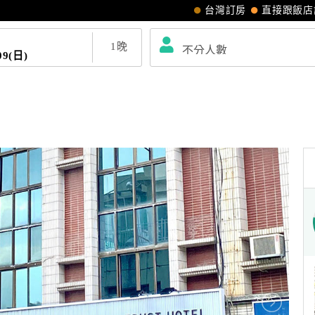
台灣訂房
直接跟飯店
1
晚
09(日)