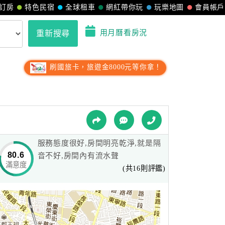
訂房
特色民宿
全球租車
網紅帶你玩
玩樂地圖
會員帳戶
用月曆看房況
重新搜尋
刷國旅卡，旅遊金8000元等你拿！
服務態度很好,房間明亮乾淨,就是隔
80.6
音不好,房間內有流水聲
滿意度
(共16則評鑑)