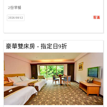
合
2份早餐
作
提
客滿
2026/08/12
案
飯
店
豪華雙床房 - 指定日9折
合
作
廠
商
合
作