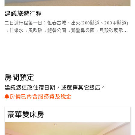
顧
建議旅遊行程
客
二日遊行程第一日：恆春古城、出火(200縣道、200甲縣道)
滿
→佳樂水→風吹砂→龍磐公園→鵝鑾鼻公園→貝殼砂展示館
意
→船帆
度
訂
單
管
房間預定
理
建議您更改住宿日期，或選擇其它飯店。
房價已內含服務費及稅金
會
員
豪華雙床房
帳
戶