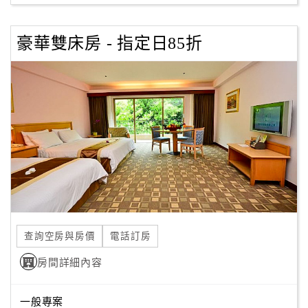
豪華雙床房 - 指定日85折
訂
房
Q&A
國
旅
卡
訂
房
查詢空房與房價
電話訂房
請
款
房間詳細內容
收
據
一般專案