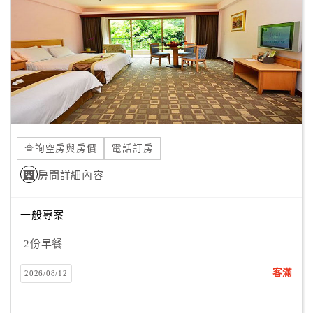
客
服
聯
絡
單
Line
查詢空房與房價
電話訂房
線
房間詳細內容
上
客
服
一般專案
2份早餐
紅
客滿
2026/08/12
利
查
詢