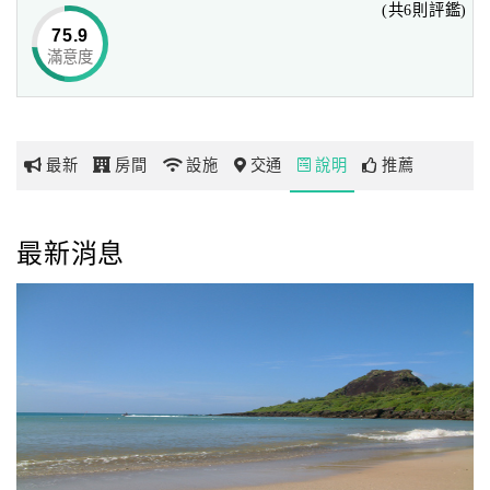
(共6則評鑑)
然人文景觀，
75.9
也充分展現出墾丁婀娜多姿的熱帶風情，其中尤以海洋風光
滿意度
網
最為引人入勝。
紅
帶
墾丁國家公園位於恆春半島南側，擁有海域陸地的範圍
你
面積共計33268.56公頃，
最新
房間
設施
交通
說明
推薦
玩
山林海濱自成一格，具有獨特的區域性特色，有珊瑚礁、孤
立的山峰、水潭、砂丘、熱帶森林等。
還有特殊多樣的地形景觀，如西海岸的臨海珊瑚礁斷崖地
玩
最新消息
形、東海岸的風積、風蝕地形、
樂
南海岸的石灰岩台地崖、崩崖景觀及砂灘海岸等。
地
圖
顧
客
服
務