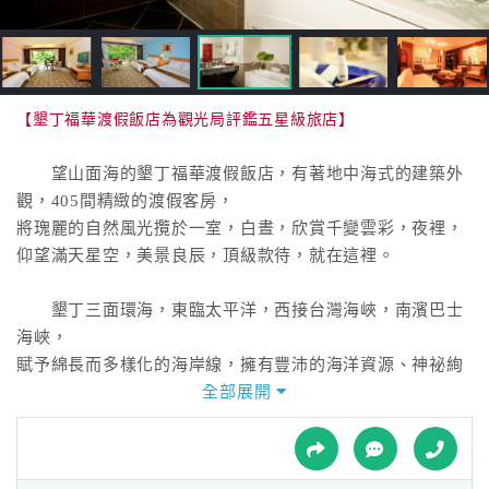
接
跟
飯
店
訂
【墾丁福華渡假飯店為觀光局評鑑五星級旅店】
房
HOT
望山面海的墾丁福華渡假飯店，有著地中海式的建築外
觀，405間精緻的渡假客房，
將瑰麗的自然風光攬於一室，白晝，欣賞千變雲彩，夜裡，
特
仰望滿天星空，美景良辰，頂級款待，就在這裡。
色
民
墾丁三面環海，東臨太平洋，西接台灣海峽，南濱巴士
宿
海峽，
賦予綿長而多樣化的海岸線，擁有豐沛的海洋資源、神祕絢
麗的海底世界以及遼闊奇特的海岸地形。
全部展開
全
而恆春半島屬於典型的熱帶性氣候區，四季如春，恰如其
球
名，不僅孕育了珍貴的珊瑚礁景觀，
租
車
也提供給熱帶植物、動物絕佳的衍生環境，形成全方位的自