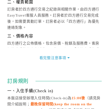
二、權責範圍
訂房者於四方通行交易之紀錄與相關作業，由四方通行
EasyTravel客服人員服務。訂房者於四方通行交易完成
後，如需要異動訂單，訂房者必以「四方通行」為優先
連絡對象。
三、價格內容
四方通行之公佈價格，包含房價、稅額及服務費。客房
價格隨季節及人文活動而異動，以選項「查詢空房與房
價」之當日價格為標準。
看完整注意事項
四、訂單異動
訂房成功後，訂房者如需異動內容，須於住房前在四方
通行「客服聯絡單」提出申辦，四方通行
恕不接受以電
訂房規則
話方式異動
訂單。
※非客服時間之申辦異動，皆為次日計算及辦理。
一、入住手續(Check in)
五、客服時間
本飯店接受辦理入住時間(Check-in)為
15:00後
（請見房
間介紹說明；
最晚保留時間(keep the room on the
週一至週日，上午9:00～晚上6:00