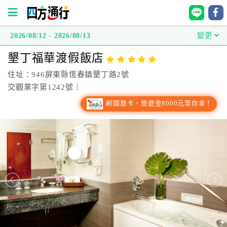
2026/08/12 - 2026/08/13
變更
四
墾丁福華渡假飯店
方
通
住址：946屏東縣恆春鎮墾丁路2號
行
交觀業字第1242號｜
訂
刷國旅卡，旅遊金8000元等你拿！
房
台
灣
訂
房
直