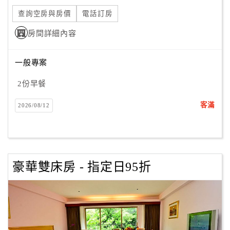
旅
伴
查詢空房與房價
電話訂房
計
房間詳細內容
劃
一般專案
商
2份早餐
品
宣
客滿
2026/08/12
傳
豪華雙床房 - 指定日95折