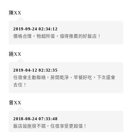
辦理取消退款。
訂單異動後，訂單費用總計大於原訂單費用總計時，訂
陳XX
房者應補足差額。（限原訂飯店）
訂單異動後，訂單費用總計小於原訂單費用總計時，訂
2019-09-24 02:34:12
房者不得要求退其差額。（限原訂飯店）
價格合理，物超所值，值得推薦的好飯店！
五、保留住宿權益(保留住房)
．訂房者因故辦理訂單異動，本飯店可接受
保留住宿金
饒XX
額3個月
限原訂飯店），異動完成後不得辦理取消退款。
（提出申辦日為保留起算日）
2019-04-12 02:32:35
．訂房者使用「保留住宿金額」時，請注意！為避免飯
住宿會主動聯絡，房間乾淨、早餐好吃，下次還會
店客滿，敬請及早計畫，如逾時未提出申辦，視同無條
去住！
件放棄訂單（住宿權益）。 （限原訂飯店使用）
．每筆訂單異動限定乙次，限原訂飯店，異動完成後不
得辦理取消退款。
曾XX
．訂單異動後，訂單費用總計大於原訂單費用總計時，
訂房者應補足差額。 限原訂飯店
2018-08-24 07:33:48
．訂單異動後，訂單費用總計小於原訂單費用總計時，
飯店設施很不錯，住宿享受更超值！
訂房者不得要求退其差額。限原訂飯店