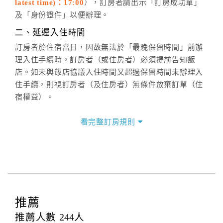
latest time)：17:00
），訂房者請出示「訂房成功單」
六、聯絡方式
及「身份證件」以便辦理。
週一至週日：
客服聯絡單
、
LINE@
、電話：
二、延遲入住時間
(07)9682715 。
訂房者於住宿當日，因故無法於「最晚保留時間」前辦
理入住手續時，訂房者（或住房者）必須提前告知飯
店。如未與飯店協議入住時間又超過保留時間未辦理入
住手續，則視訂房者（及住房者）無條件放棄訂單（住
宿權益）。
三、退房手續(Check out)
看完整訂房規則
本飯店退房時間(Check-out)為 （
中午11:00前
），訂房
者與飯店之其他交易﹝如續住、加床、餐費、小費、電
話費...等﹞所發生之費用，必須與飯店現場結清。
四、訂單異動
訂房者應於
入住前2日
（不含入住當日）提出申辦，如未
提出申辦不得異動訂單。
推薦
每筆訂單異動限定
乙
次，限原訂飯店，異動完成後不得
推薦人數
244
人