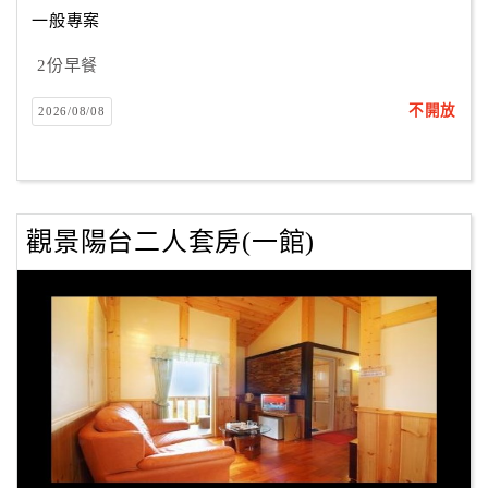
合
一般專案
作
2份早餐
提
案
不開放
2026/08/08
飯
店
合
觀景陽台二人套房(一館)
作
廠
商
合
作