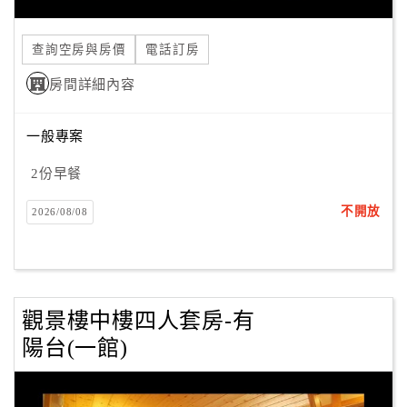
旅
伴
計
查詢空房與房價
電話訂房
劃
房間詳細內容
商
一般專案
品
宣
2份早餐
傳
不開放
2026/08/08
觀景樓中樓四人套房-有
陽台(一館)