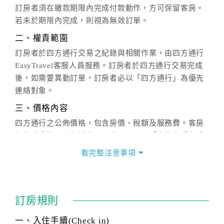
訂房者須在繳款期限內完成付款動作，方可保留客房。
若未於期限內完成，則視為無效訂單。
二、權責範圍
訂房者於四方通行交易之紀錄與相關作業，由四方通行
EasyTravel客服人員服務。訂房者於四方通行交易完成
後，如需要異動訂單，訂房者必以「四方通行」為優先
連絡對象。
三、價格內容
四方通行之公佈價格，包含房價、稅額及服務費。客房
價格隨季節及人文活動而異動，以選項「查詢空房與房
價」之當日價格為標準。
看完整注意事項
四、訂單異動
訂房成功後，訂房者如需異動內容，須於住房前在四方
通行「客服聯絡單」提出申辦，四方通行
恕不接受以電
訂房規則
話方式異動
訂單。
※非客服時間之申辦異動，皆為次日計算及辦理。
一、入住手續(Check in)