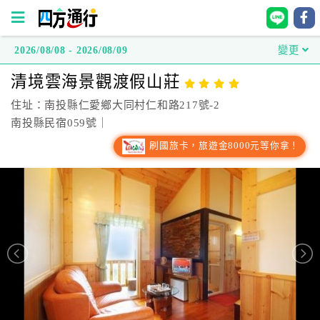
2026/08/08 - 2026/08/09
變更
四
清境雲海景觀渡假山莊
方
通
住址：南投縣仁愛鄉大同村仁和路217號-2
行
南投縣民宿059號｜
訂
刷國旅卡，旅遊金8000元等你拿！
房
台
灣
訂
房
直