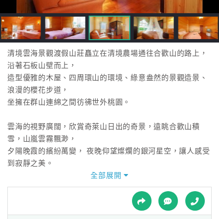
接
跟
飯
店
訂
清境雲海景觀渡假山莊矗立在清境農場通往合歡山的路上，
房
沿著石板山壁而上，
HOT
造型優雅的木屋、四周環山的環境、綠意盎然的景觀造景、
浪漫的櫻花步道，
坐擁在群山連綿之間彷彿世外桃園。
特
色
雲海的視野廣闊，欣賞奇萊山日出的奇景，遠眺合歡山積
民
雪，山嵐雲霧飄渺，
宿
夕陽晚霞的繽紛萬變， 夜晚仰望燦爛的銀河星空，讓人感受
到寂靜之美。
無論是休閒渡假、休憩觀景、閣家旅遊、蜜月旅行，
全部展開
全
清境雲海景觀渡假山莊給您完美的四季之旅，令人賞心悅
球
目，賓至如歸。
租
車