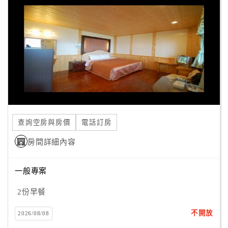
客
服
聯
絡
單
Line
線
查詢空房與房價
電話訂房
上
客
房間詳細內容
服
一般專案
紅
2份早餐
利
不開放
查
2026/08/08
詢