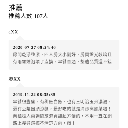
提出申辦不得異動訂單。
推薦
每筆訂單異動限定
乙
次，限原訂飯店，異動完成後不得
推薦人數
107
人
辦理取消退款。
訂單異動後，訂單費用總計大於原訂單費用總計時，訂
aXX
房者應補足差額。（限原訂飯店）
訂單異動後，訂單費用總計小於原訂單費用總計時，訂
2020-07-27 09:24:40
房者不得要求退其差額。（限原訂飯店）
房間乾淨整潔，四人房大小剛好，房間燈光較暗且
五、保留住宿權益(保留住房)
有兩顆燈泡壞了沒換，早餐普通，整體品質還不錯
．訂房者因故辦理訂單異動，本飯店可接受
保留住宿金
額3個月
限原訂飯店），異動完成後不得辦理取消退款。
廖XX
（提出申辦日為保留起算日）
．訂房者使用「保留住宿金額」時，請注意！為避免飯
2019-11-22 08:35:35
店客滿，敬請及早計畫，如逾時未提出申辦，視同無條
早餐很豐盛，有稀飯白飯，也有三明治玉米濃湯，
件放棄訂單（住宿權益）。 （限原訂飯店使用）
還有豆漿饅頭涼麵，最好吃的就是清炒高麗菜啦！
．每筆訂單異動限定乙次，限原訂飯店，異動完成後不
向櫃檯人員詢問旅遊資訊超方便的，不用一直在網
得辦理取消退款。
路上搜尋還搞不清楚方向，讚！
．訂單異動後，訂單費用總計大於原訂單費用總計時，