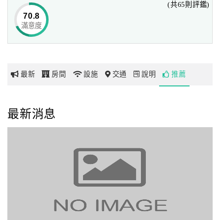
(共65則評鑑)
70.8
滿意度
網
紅
帶
你
最新
房間
設施
交通
說明
推薦
玩
玩
最新消息
樂
地
圖
顧
客
服
務