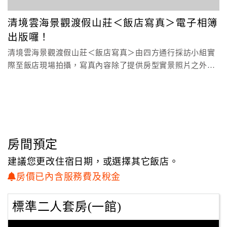
顧
清境雲海景觀渡假山莊＜飯店寫真＞電子相簿
客
出版囉！
滿
清境雲海景觀渡假山莊＜飯店寫真＞由四方通行採訪小組實
意
際至飯店現場拍攝，寫真內容除了提供房型實景照片之外，
度
還有飯店設施..
訂
單
管
理
房間預定
建議您更改住宿日期，或選擇其它飯店。
會
房價已內含服務費及稅金
員
帳
標準二人套房(一館)
戶