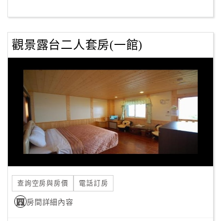
訂
觀景露台二人套房(一館)
房
Q&A
國
旅
卡
訂
房
請
查詢空房與房價
電話訂房
款
收
房間詳細內容
據