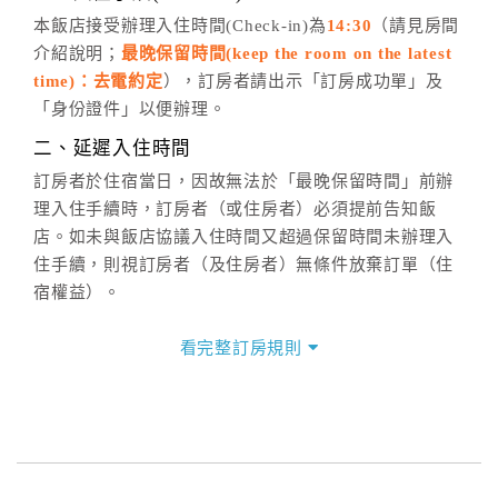
五、客服時間
本飯店接受辦理入住時間(Check-in)為
14:30
（請見房間
介紹說明；
最晚保留時間(keep the room on the latest
週一至週日，上午9:00～晚上6:00
time)：去電約定
），訂房者請出示「訂房成功單」及
六、聯絡方式
「身份證件」以便辦理。
週一至週日：
客服聯絡單
、
LINE@
、電話：
二、延遲入住時間
(07)9682715 。
訂房者於住宿當日，因故無法於「最晚保留時間」前辦
理入住手續時，訂房者（或住房者）必須提前告知飯
店。如未與飯店協議入住時間又超過保留時間未辦理入
住手續，則視訂房者（及住房者）無條件放棄訂單（住
宿權益）。
三、退房手續(Check out)
看完整訂房規則
本飯店退房時間(Check-out)為 （
上午11:00前
），訂房
者與飯店之其他交易﹝如續住、加床、餐費、小費、電
話費...等﹞所發生之費用，必須與飯店現場結清。
四、訂單異動
訂房者應於
入住前2日
（不含入住當日）提出申辦，如未