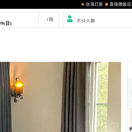
台灣訂房
直接跟飯店
1
晚
09(日)