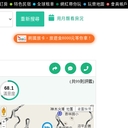
訂房
特色民宿
全球租車
網紅帶你玩
玩樂地圖
會員帳戶
用月曆看房況
重新搜尋
刷國旅卡，旅遊金8000元等你拿！
(共99則評鑑)
68.1
滿意度