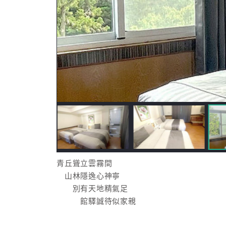
青丘聳立雲霧間
山林隱逸心神寧
別有天地精氣足
館驛誠待似家親