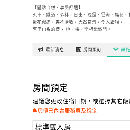
【體驗自然．享受舒適】
火車、鐵道、森林、日出、晚霞、雲海、櫻花、
繁花似錦，美不勝收，天然奇景，令人讚嘆。
阿里山系的櫻、 桃、梅、李相繼盛開。
在山川靈氣中尋幽攬勝、山中渡假，真是超然享
最新
消息
房間
預訂
設
阿里山是台灣最早開發的林場，原為一片面積廣
青山翠谷間，氣候宜人，勝景處處皆是。
每年３月～４月花季時，有吉野櫻與緋寒櫻兩種
在明媚秀麗的阿里山顛，青山別館溫馨的燈火，
房間預定
並享受大自然最美麗的奇景，是人們永恆的心靈
阿里山青山別館典雅出俗的造型，依山傍雲，融
建議您更改住宿日期，或選擇其它飯
無論是公私團體觀光，讓您擁有美好的時光。
房價已內含服務費及稅金
．櫻花季賞花提醒：交通管制期間如利用小客車上
里山國家風景區公告為主
標準雙人房