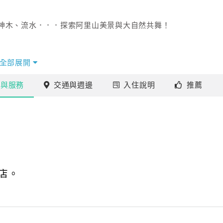
神木、流水．．．探索阿里山美景與大自然共舞！
受。
全部展開
施
與服務
交通
與週邊
入住
說明
推薦
達３萬餘公頃的檜木原始林，為本省木材生產重要地區。
綴滿枝幹，競相吐芳，嬌艷欲滴，足可媲美陽明山的花季。
將帶您進入安適寧靜的休憩空間，
故鄉。
合了自然的山光水色。
店。
山者，須列印住房證明單以方便進入管制區，實際管制日期以阿