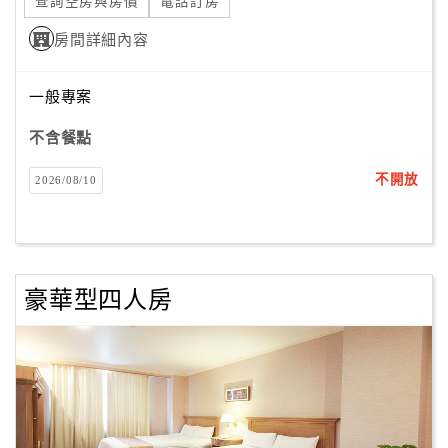
旅
查詢空房與房價
電話訂房
伴
房間詳細內容
計
劃
一般專案
不含餐點
商
品
不開放
2026/08/10
宣
傳
豪華型四人房