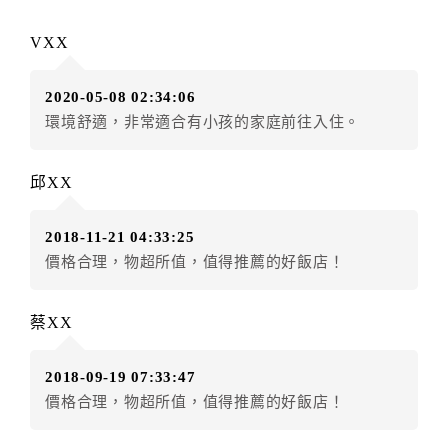
辦理取消退款。
訂單異動後，訂單費用總計大於原訂單費用總計時，訂
VXX
房者應補足差額。（限原訂飯店）
訂單異動後，訂單費用總計小於原訂單費用總計時，訂
2020-05-08 02:34:06
房者不得要求退其差額。（限原訂飯店）
環境舒適，非常適合有小孩的家庭前往入住。
五、保留住宿權益(保留住房)
．訂房者因故辦理訂單異動，本飯店可接受
保留住宿金
邱XX
額3個月
限原訂飯店），異動完成後不得辦理取消退款。
（提出申辦日為保留起算日）
2018-11-21 04:33:25
．訂房者使用「保留住宿金額」時，請注意！為避免飯
價格合理，物超所值，值得推薦的好飯店！
店客滿，敬請及早計畫，如逾時未提出申辦，視同無條
件放棄訂單（住宿權益）。 （限原訂飯店使用）
．每筆訂單異動限定乙次，限原訂飯店，異動完成後不
蔡XX
得辦理取消退款。
．訂單異動後，訂單費用總計大於原訂單費用總計時，
2018-09-19 07:33:47
訂房者應補足差額。 限原訂飯店
價格合理，物超所值，值得推薦的好飯店！
．訂單異動後，訂單費用總計小於原訂單費用總計時，
訂房者不得要求退其差額。限原訂飯店