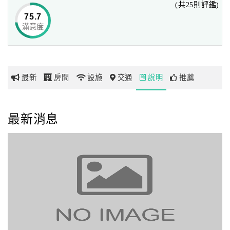
(共25則評鑑)
●房間內RO逆滲透開水、茶包、咖啡包、礦泉水免費供應。
75.7
●自助洗衣房，免費提供自助洗衣機、烘乾機、熨斗及燙衣
滿意度
網
板。
紅
帶
你
最新
房間
設施
交通
說明
推薦
玩
玩
最新消息
樂
地
圖
顧
客
服
務