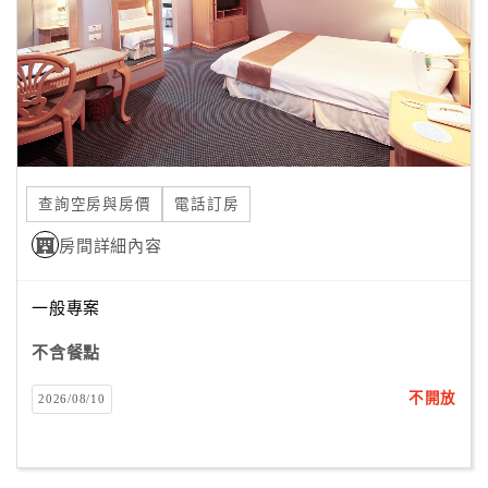
客
服
聯
絡
單
查詢空房與房價
電話訂房
Line
房間詳細內容
線
上
客
一般專案
服
不含餐點
不開放
2026/08/10
紅
利
查
詢