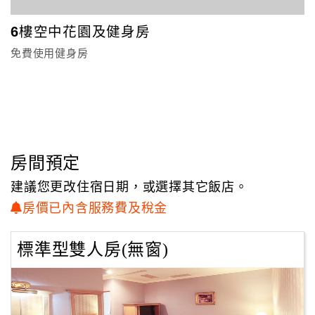
顧
6樓空中花園及健身房
客
免費使用健身房
滿
意
度
訂
房間預定
單
管
建議您更改住宿日期，或選擇其它飯店。
理
房價已內含服務費及稅金
會
標準型雙人房(無窗)
員
帳
戶