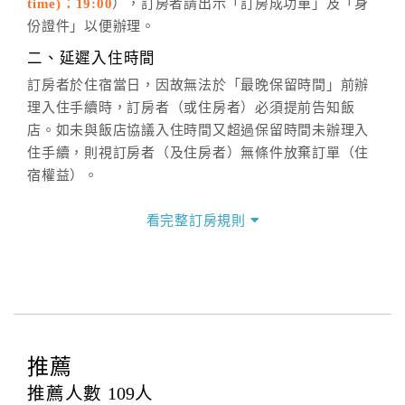
time)：19:00
），訂房者請出示「訂房成功單」及「身
六、聯絡方式
份證件」以便辦理。
週一至週日：
客服聯絡單
、
LINE@
、電話：
二、延遲入住時間
(07)9682715 。
訂房者於住宿當日，因故無法於「最晚保留時間」前辦
理入住手續時，訂房者（或住房者）必須提前告知飯
店。如未與飯店協議入住時間又超過保留時間未辦理入
住手續，則視訂房者（及住房者）無條件放棄訂單（住
宿權益）。
三、退房手續(Check out)
看完整訂房規則
本飯店退房時間(Check-out)為 （
中午12:00前
），訂房
者與飯店之其他交易﹝如續住、加床、餐費、小費、電
話費...等﹞所發生之費用，必須與飯店現場結清。
四、訂單異動
訂房者應於
入住前2日
（不含入住當日）提出申辦，如未
提出申辦不得異動訂單。
推薦
每筆訂單異動限定
乙
次，限原訂飯店，異動完成後不得
推薦人數
109
人