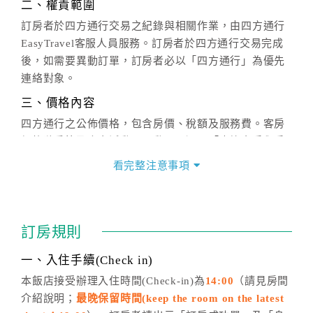
二、權責範圍
訂房者於四方通行交易之紀錄與相關作業，由四方通行
EasyTravel客服人員服務。訂房者於四方通行交易完成
後，如需要異動訂單，訂房者必以「四方通行」為優先
連絡對象。
三、價格內容
四方通行之公佈價格，包含房價、稅額及服務費。客房
價格隨季節及人文活動而異動，以選項「查詢空房與房
價」之當日價格為標準。
看完整注意事項
四、訂單異動
訂房成功後，訂房者如需異動內容，須於住房前在四方
通行「客服聯絡單」提出申辦，四方通行
恕不接受以電
訂房規則
話方式異動
訂單。
※非客服時間之申辦異動，皆為次日計算及辦理。
一、入住手續(Check in)
五、客服時間
本飯店接受辦理入住時間(Check-in)為
14:00
（請見房間
介紹說明；
最晚保留時間(keep the room on the latest
週一至週日，上午9:00～晚上6:00