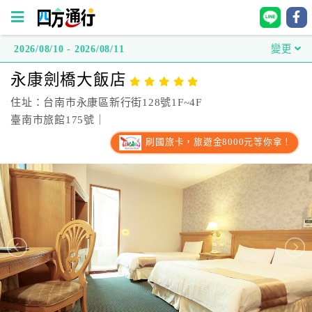
2026/08/10 - 2026/08/11
變更
四
永康劍橋大飯店
方
通
住址：台南市永康區新行街128號1F~4F
行
臺南市旅館175號｜
訂
刷國旅卡，旅遊金8000元等你拿！
房
台
灣
訂
房
直