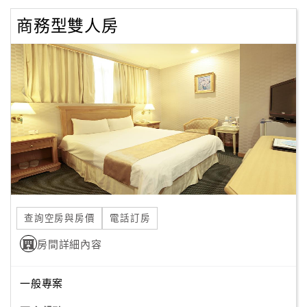
商務型雙人房
訂
房
Q&A
國
旅
卡
訂
房
查詢空房與房價
電話訂房
請
房間詳細內容
款
收
一般專案
據