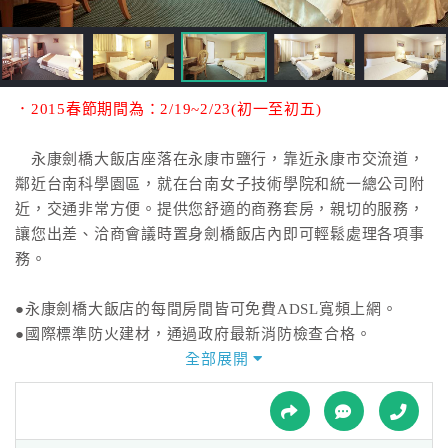
接
跟
飯
店
訂
．2015春節期間為：2/19~2/23(初一至初五)
房
HOT
永康劍橋大飯店座落在永康市鹽行，靠近永康市交流道，
鄰近台南科學園區，就在台南女子技術學院和統一總公司附
近，交通非常方便。提供您舒適的商務套房，親切的服務，
特
讓您出差、洽商會議時置身劍橋飯店內即可輕鬆處理各項事
色
務。
民
宿
●永康劍橋大飯店的每間房間皆可免費ADSL寬頻上網。
●國際標準防火建材，通過政府最新消防檢查合格。
●平面停車場，可停放轎車、休旅車及九人座小巴。
全部展開
全
●商務中心：電腦／寬頻上網／傳真影印服務／小型會議功
球
能。
租
車
●健身中心：多項國際標準健身器材。