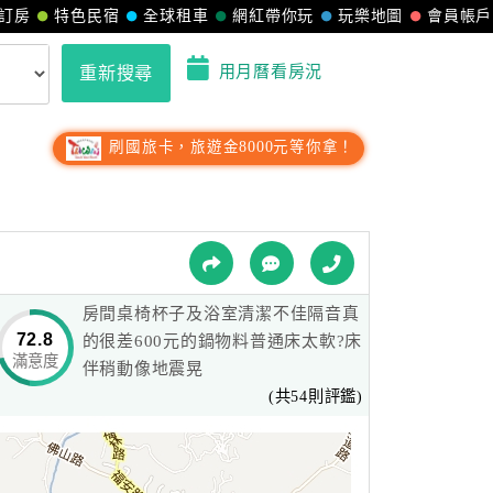
訂房
特色民宿
全球租車
網紅帶你玩
玩樂地圖
會員帳戶
用月曆看房況
重新搜尋
刷國旅卡，旅遊金8000元等你拿！
房間桌椅杯子及浴室清潔不佳隔音真
72.8
的很差600元的鍋物料普通床太軟?床
滿意度
伴稍動像地震晃
(共54則評鑑)