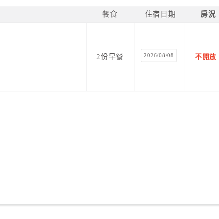
及數以千計的國慶鳥棲息的狀觀場面；
餐食
住宿日期
房況
海鮮及滿州當地山產特色，提供各式自助美食餐飲。
、保齡球、
2026/08/08
2份早餐
不開放
種休閒設施。