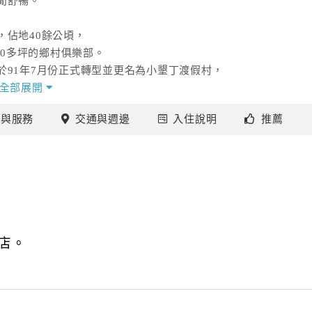
閒舒暢。
，佔地40餘公頃，
00多坪的鄉村俱樂部。
91年7月份正式轉型並更名為小墾丁渡假村，
全部展開
施
與服務
交通
與週邊
入住
說明
推薦
再從200號到滿州鄉，
不時有水牛、白鷺鷥點輟其中，是在都市中不常見的鄉野景
多精小木屋錯落四十公頃的翠綠山谷間。
醉月湖畔，
垂釣更是遊客的最愛。
店。
候鳥進駐，您可以騎乘著小墾丁渡假村為你準備的單車，
清涼的微風；亦可以登上渡假村左翼山坡上的「賞鳥亭」，
的高峰期，