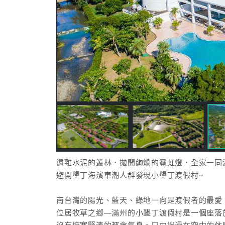
遠離水泥的叢林．拋開絢爛的霓虹燈．全家一同
避開墾丁海濱車潮人群發現小墾丁渡假村~
南台灣的陽光、藍天、綠地一向是渡假者的最愛
位居牧草之鄉—滿州的小墾丁渡假村是一個座落