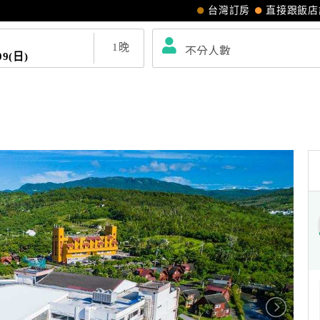
台灣訂房
直接跟飯店
1
晚
09(日)