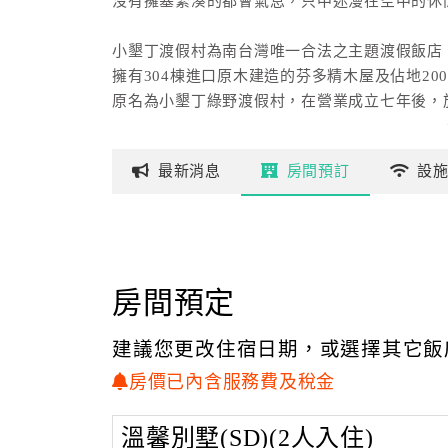
沒有擁塞緊湊的都會氣息，只中迷漫在空中的休
小墾丁渡假村為南台灣唯一合法之主題渡假飯店
擁有304棟進口原木建造的芬多精木屋及佔地20
原名為小墾丁綠野渡假村，在營業成立七年後，於
成為全台首創西部牛仔風格的渡假村。
最新
消息
房間
預訂
設
從台26號省道到恆春鎮後，轉出恆春鎮的東門，
在一路騁馳時，淨見兩旁綠油油的牧草，平原間
緻。
前行十公里(13.5K處)，便可看到別墅型的芬
房間預定
到達小墾丁渡假村後，映入眼簾的是粗曠造景的
水中不時有三三兩兩的水鴨遊過，於湖邊悠閒的
建議您更改住宿日期，或選擇其它飯
小墾丁渡假村群山環繞的特殊地形往往吸引大群
房價已內含服務費及稅金
穿梭於木屋間的羊腸小徑，聆聽清脆鳥嗚，面迎
視野遼闊令人心曠神怡。每年秋冬正逢候鳥過境
溫馨別墅(SD)(2人入住)