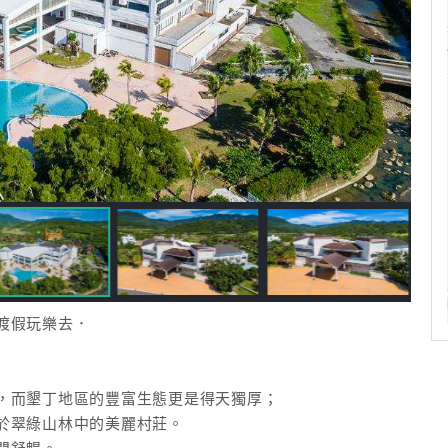
渡假玩樂去．
，而墾丁地區的豐富生態更是得天獨厚；
於翠綠山林中的美麗村莊。