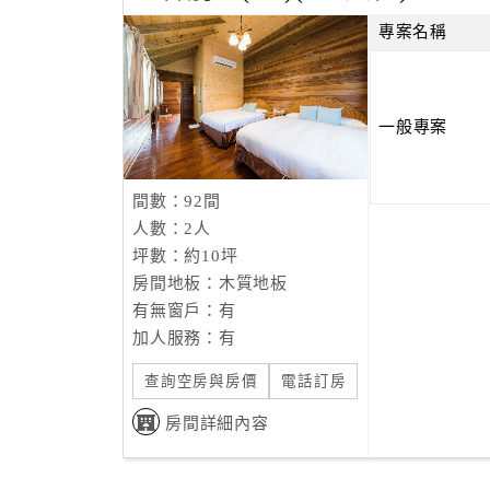
在小墾丁牛仔渡假村內隨時可見紅尾伯勞的芳蹤
於黃昏時分，可見落鷹安靜悠閒的在空中翱翔。
專案名稱
另外，佔地2000多坪，佳樂水西餐廳結合墾丁
俱樂部內有室外大型游泳池、水療SPA池、KTV
一般專案
紅番射箭區、空氣槍射擊區、益智電遊區等30餘
間數：92間
人數：2人
坪數：約10坪
房間地板：木質地板
有無窗戶：有
加人服務：有
查詢空房與房價
電話訂房
房間詳細內容