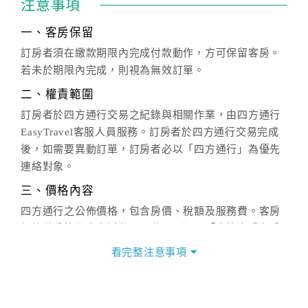
注意事項
一、客房保留
訂房者須在繳款期限內完成付款動作，方可保留客房。
若未於期限內完成，則視為無效訂單。
二、權責範圍
訂房者於四方通行交易之紀錄與相關作業，由四方通行
EasyTravel客服人員服務。訂房者於四方通行交易完成
後，如需要異動訂單，訂房者必以「四方通行」為優先
連絡對象。
三、價格內容
四方通行之公佈價格，包含房價、稅額及服務費。客房
價格隨季節及人文活動而異動，以選項「查詢空房與房
價」之當日價格為標準。
看完整注意事項
四、訂單異動
訂房成功後，訂房者如需異動內容，須於住房前在四方
通行「客服聯絡單」提出申辦，四方通行
恕不接受以電