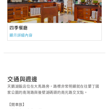
四季餐廳
顯示詳細內容
交通與週邊
天鵝湖飯店位在大馬路旁，路標非常明顯就在往墾丁國
家公園的南灣路與後壁湖碼頭的南光路交叉點。
【開車族】