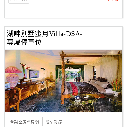
客
服
聯
絡
湖畔別墅蜜月Villa-DSA-
單
專屬停車位
Line
線
上
客
服
紅
利
查
查詢空房與房價
電話訂房
詢