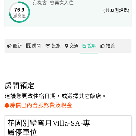
有機會 會再次入住
76.9
(共32則評鑑)
莎士比亞仲夏夜之夢的景緻，就是依著這座villa 量身訂作
滿意度
網
的，似乎一點都不誇張！
紅
環湖繞著走過一圈天鵝湖。愛車今夜寄居在villa房專屬獨立
帶
停車位，
你
毫無拘束的暢意空間，給人一股暢快享樂又柔美之感，
最新
房間
設施
交通
說明
推薦
玩
「哇！」「喔！」之聲，總輕隨在側，天鵝、鴛鴦、紫薇、
雞蛋花香，搭著阿勃樂垂落花絮，
玩
難將這兒定為野居還是奢華別墅，在樸實自然美景中，用以
樂
客為尊的核心價值，期待您輕扣。
地
房間預定
圖
建議您更改住宿日期，或選擇其它飯店。
顧
房價已內含服務費及稅金
客
服
花園別墅蜜月Villa-SA-專
務
屬停車位