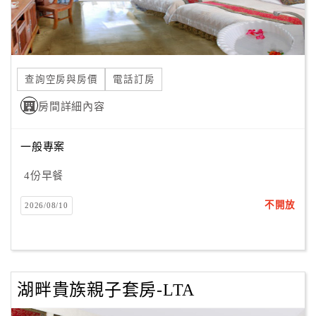
合
作
提
案
查詢空房與房價
電話訂房
房間詳細內容
飯
店
一般專案
合
作
4份早餐
不開放
2026/08/10
廠
商
合
作
湖畔貴族親子套房-LTA