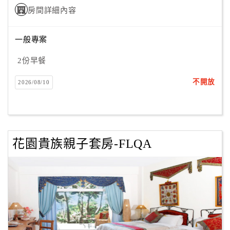
房間詳細內容
訂
一般專案
房
Q&A
2份早餐
不開放
2026/08/10
國
旅
卡
訂
花園貴族親子套房-FLQA
房
請
款
收
據