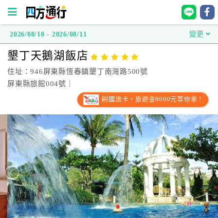
2026/08/10 - 2026/08/11
變更
四
墾丁天鵝湖飯店
方
通
住址：946屏東縣恆春鎮墾丁南灣路500號
行
屏東縣旅館004號｜
訂
刷國旅卡，旅遊金8000元等你拿！
房
台
灣
訂
房
直