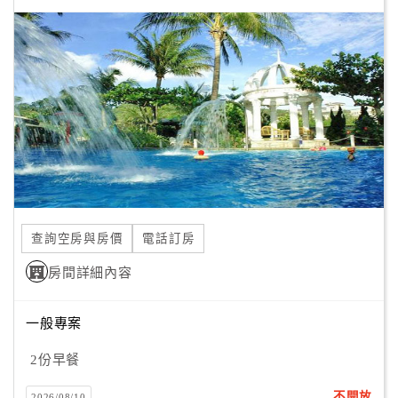
顧
客
滿
意
度
訂
單
管
查詢空房與房價
電話訂房
理
房間詳細內容
會
一般專案
員
帳
2份早餐
戶
不開放
2026/08/10