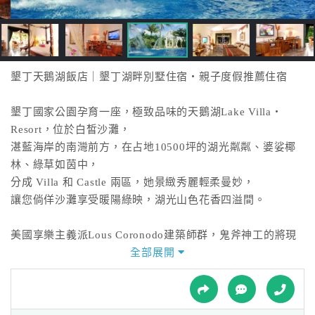
接
跟
飯
店
訂
墾丁天鵝湖飯店｜墾丁湖畔別墅住宿・親子度假推薦住宿
房
HOT
墾丁國家公園孕育一座，極致品味的天鵝湖Lake Villa‧
Resort，位於白皙沙灘，
湛藍海岸的南灣前方，在占地10500坪的湖光粼粼、婆娑椰
特
林、綠草如茵中，
色
分成 Villa 和 Castle 兩區，她景緻秀麗輕柔曼妙，
民
讓您倘佯沙灘享受暖陽綠映，湖光山色花香四溢間。
宿
美國享樂主義派Lous Coronodo建築師群，鬼斧神工的將現
代感十足的飯店，融在國家公園景觀中，
全部展開
全
23幢Villa親吻著湖岸而建造，外牆攀爬濃密的藤蔓與香花，
球
28間豪華Castle套房則環伺在白色沙灘旁，給您有馳騁叢林
租
車
見奇觀之感。