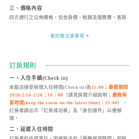
三、價格內容
四方通行之公佈價格，包含房價、稅額及服務費。客房
價格隨季節及人文活動而異動，以選項「查詢空房與房
價」之當日價格為標準。
看完整注意事項
四、訂單異動
訂房成功後，訂房者如需異動內容，須於住房前在四方
通行「客服聯絡單」提出申辦，四方通行
恕不接受以電
訂房規則
話方式異動
訂單。
※非客服時間之申辦異動，皆為次日計算及辦理。
一、入住手續(Check in)
五、客服時間
本飯店接受辦理入住時間(Check-in)為
15:00；春節期間
2018/2/16-2/20：16：00
（請見房間介紹說明；
最晚保
週一至週日，上午9:00～晚上6:00
留時間(keep the room on the latest time)：21:00
），
六、聯絡方式
訂房者請出示「訂房成功單」及「身份證件」以便辦
週一至週日：
客服聯絡單
、
LINE@
、電話：
理。
(07)9682715 。
二、延遲入住時間
訂房者於住宿當日，因故無法於「最晚保留時間」前辦