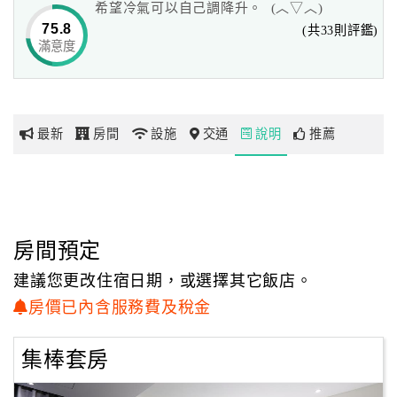
希望冷氣可以自己調降升。 (︿▽︿)
75.8
(共33則評鑑)
滿意度
網
紅
帶
你
最新
房間
設施
交通
說明
推薦
玩
玩
樂
地
房間預定
圖
建議您更改住宿日期，或選擇其它飯店。
顧
房價已內含服務費及稅金
客
服
集棒套房
務