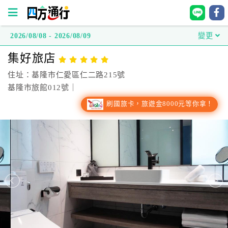
2026/08/08 - 2026/08/09
變更
四
集好旅店
方
通
住址：基隆市仁愛區仁二路215號
行
基隆市旅館012號｜
訂
刷國旅卡，旅遊金8000元等你拿！
房
台
灣
訂
房
直