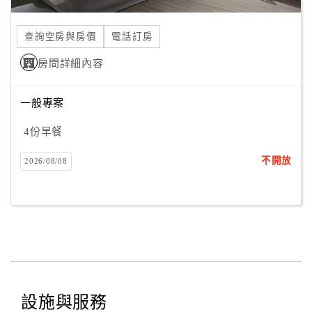
合
作
查詢空房與房價
電話訂房
提
房間詳細內容
案
一般專案
飯
店
4份早餐
合
不開放
2026/08/08
作
廠
商
合
作
設施與服務