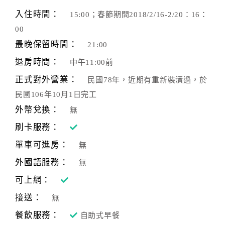
旅
伴
入住時間：
15:00；春節期間2018/2/16-2/20：16：
計
00
劃
最晚保留時間：
21:00
退房時間：
中午11:00前
商
正式對外營業：
民國78年，近期有重新裝潢過，於
品
民國106年10月1日完工
宣
傳
外幣兌換：
無
刷卡服務：
單車可進房：
無
外國語服務：
無
可上網：
接送：
無
餐飲服務：
自助式早餐