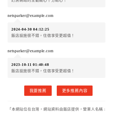
訂房網站的主動關心十分貼心！
房者不得要求退其差額。（限原訂飯店）
五、保留住宿權益(保留住房)
netsparker@example.com
．訂房者因故辦理訂單異動，本飯店可接受
保留住宿金
額12個月
限原訂飯店），異動完成後不得辦理取消退
2024-04-30 04:12:25
款。（提出申辦日為保留起算日）
飯店設施很不錯，住宿享受更超值！
．訂房者使用「保留住宿金額」時，請注意！為避免飯
店客滿，敬請及早計畫，如逾時未提出申辦，視同無條
件放棄訂單（住宿權益）。 （限原訂飯店使用）
netsparker@example.com
．每筆訂單異動限定乙次，限原訂飯店，異動完成後不
得辦理取消退款。
2023-10-11 01:40:48
．訂單異動後，訂單費用總計大於原訂單費用總計時，
飯店設施很不錯，住宿享受更超值！
訂房者應補足差額。 限原訂飯店
．訂單異動後，訂單費用總計小於原訂單費用總計時，
訂房者不得要求退其差額。限原訂飯店
我要推薦
更多推薦內容
六、取消訂單
訂房者因故取消訂單辦理退款，依下列標準申辦：
「本網站位在台灣，網站資料由飯店提供，營業人名稱 :
◎住房日3天前辦理者，訂單費用扣除總計0%為手續費