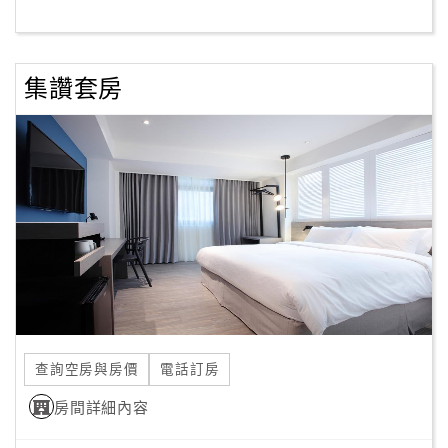
客
服
集讚套房
聯
絡
單
Line
線
上
客
服
查詢空房與房價
電話訂房
紅
利
房間詳細內容
查
詢