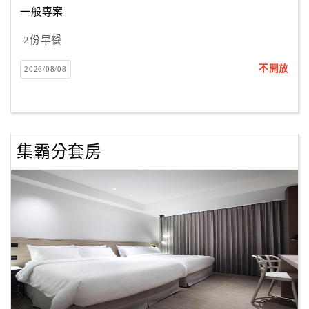
一般專案
2份早餐
訂
房
不開放
2026/08/08
Q&A
國
旅
集霸分套房
卡
訂
房
請
款
收
據