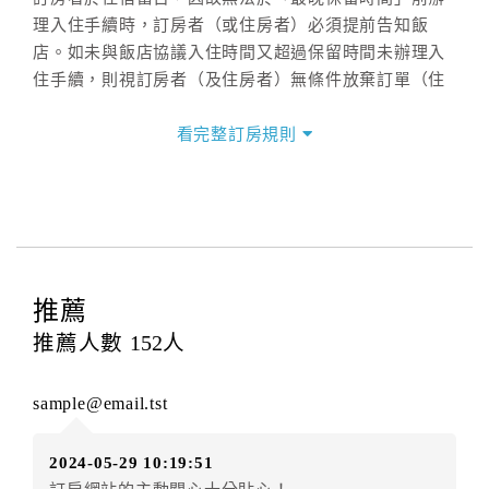
理入住手續時，訂房者（或住房者）必須提前告知飯
店。如未與飯店協議入住時間又超過保留時間未辦理入
住手續，則視訂房者（及住房者）無條件放棄訂單（住
宿權益）。
看完整訂房規則
三、退房手續(Check out)
本飯店退房時間(Check-out)為 （
中午11:00前
），訂房
者與飯店之其他交易﹝如續住、加床、餐費、小費、電
話費...等﹞所發生之費用，必須與飯店現場結清。
四、訂單異動
訂房者應於
入住前2日
（不含入住當日）提出申辦，如未
推薦
提出申辦不得異動訂單。
推薦人數
152
人
每筆訂單異動限定
乙
次，限原訂飯店，異動完成後不得
辦理取消退款。
sample@email.tst
訂單異動後，訂單費用總計大於原訂單費用總計時，訂
房者應補足差額。（限原訂飯店）
2024-05-29 10:19:51
訂單異動後，訂單費用總計小於原訂單費用總計時，訂