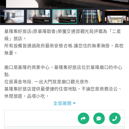
接
跟
飯
店
訂
基隆集好旅店(原基隆歐香)榮獲交通部觀光局評鑑為「二星
房
級」旅店。
HOT
所有設備皆通過政府最新安檢合格.讓您住的無牽無掛，高枕
無憂。
特
廟口是基隆的商業中心，基隆集好旅店位於基隆廟口的中心
色
點.
民
位居黃金地段. 一出大門就是廟口觀光夜市.
宿
基隆集好旅店提供最便捷的住宿地點，不論您是商務洽公、
休閒旅遊，品嚐小吃，
都能讓您在第一時間內抵達目的地
全部展開
全
舒適方便之餘，價格更是物超所值。
球
租
車