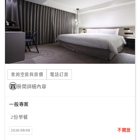
顧
客
滿
意
度
訂
單
查詢空房與房價
電話訂房
管
理
房間詳細內容
一般專案
會
員
2份早餐
帳
戶
不開放
2026/08/08