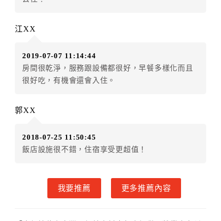
．訂房者因故辦理訂單異動，本飯店可接受
保留住宿金
額3個月
限原訂飯店），異動完成後不得辦理取消退款。
江XX
（提出申辦日為保留起算日）
．訂房者使用「保留住宿金額」時，請注意！為避免飯
2019-07-07 11:14:44
店客滿，敬請及早計畫，如逾時未提出申辦，視同無條
房間很乾淨，服務跟設備都很好，早餐多樣化而且
件放棄訂單（住宿權益）。 （限原訂飯店使用）
很好吃，有機會還會入住。
．每筆訂單異動限定乙次，限原訂飯店，異動完成後不
得辦理取消退款。
．訂單異動後，訂單費用總計大於原訂單費用總計時，
郭XX
訂房者應補足差額。 限原訂飯店
．訂單異動後，訂單費用總計小於原訂單費用總計時，
2018-07-25 11:50:45
訂房者不得要求退其差額。限原訂飯店
飯店設施很不錯，住宿享受更超值！
六、取消訂單
訂房者因故取消訂單辦理退款，依下列標準申辦：
我要推薦
更多推薦內容
◎住房日4天前辦理者，訂單費用扣除總計0%為手續費
◎住房日2天前辦理者，訂單費用扣除總計40%為手續費
◎住房日1天前辦理者，訂單費用扣除總計60%為手續費