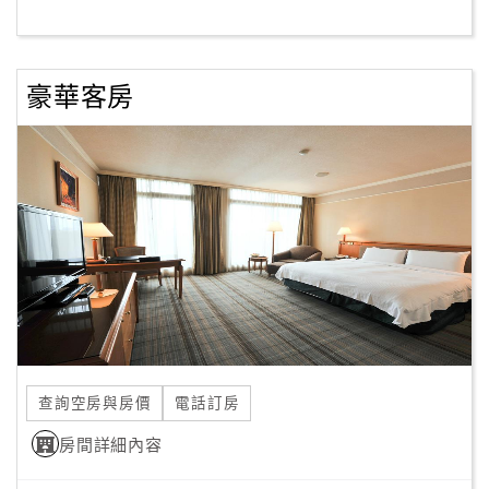
客
服
豪華客房
聯
絡
單
Line
線
上
客
服
查詢空房與房價
電話訂房
紅
利
房間詳細內容
查
詢