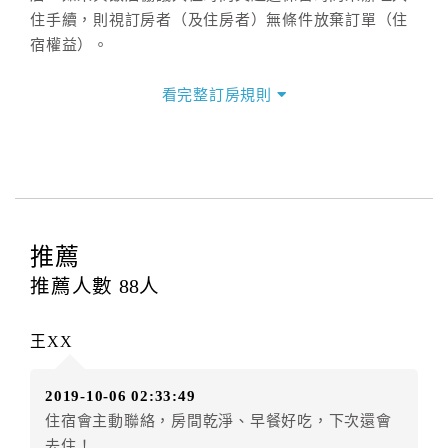
住手續，則視訂房者（及住房者）無條件放棄訂單（住
宿權益）。
三、退房手續(Check out)
看完整訂房規則
本飯店退房時間(Check-out)為 （
中午12:00前
），訂房
者與飯店之其他交易﹝如續住、加床、餐費、小費、電
話費...等﹞所發生之費用，必須與飯店現場結清。
四、訂單異動
訂房者應於
入住前2日
（不含入住當日）提出申辦，如未
提出申辦不得異動訂單。
推薦
每筆訂單異動限定
乙
次，限原訂飯店，異動完成後不得
推薦人數
88
人
辦理取消退款。
訂單異動後，訂單費用總計大於原訂單費用總計時，訂
王XX
房者應補足差額。（限原訂飯店）
訂單異動後，訂單費用總計小於原訂單費用總計時，訂
2019-10-06 02:33:49
房者不得要求退其差額。（限原訂飯店）
住宿會主動聯絡，房間乾淨、早餐好吃，下次還會
五、保留住宿權益(保留住房)
去住！