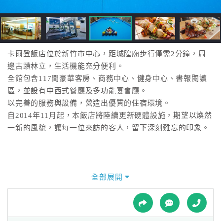
接
跟
飯
店
訂
卡爾登飯店位於新竹市中心，距城隍廟步行僅需2分鐘，周
房
邊古蹟林立，生活機能充分便利。
HOT
全館包含117間豪華客房、商務中心、健身中心、書報閱讀
區，並設有中西式餐廳及多功能宴會廳。
以完善的服務與設備，營造出優質的住宿環境。
特
自2014年11月起，本飯店將陸續更新硬體設施，期望以煥然
色
一新的風貌，讓每一位來訪的客人，留下深刻難忘的印象。
民
宿
全部展開
全
球
租
車