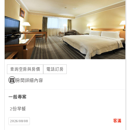
顧
客
滿
意
度
訂
單
查詢空房與房價
電話訂房
管
理
房間詳細內容
一般專案
會
員
2份早餐
帳
戶
客滿
2026/08/08