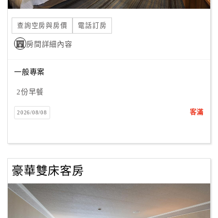
合
作
查詢空房與房價
電話訂房
提
房間詳細內容
案
一般專案
飯
店
2份早餐
合
客滿
2026/08/08
作
廠
商
豪華雙床客房
合
作