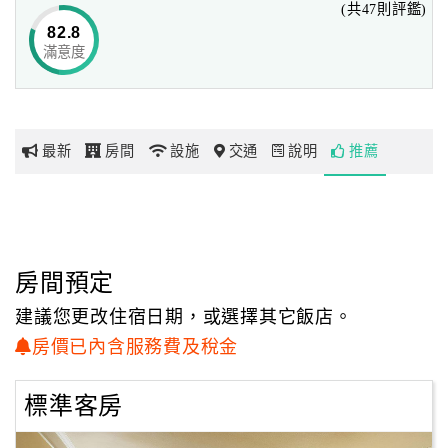
(共47則評鑑)
82.8
滿意度
網
紅
帶
你
最新
房間
設施
交通
說明
推薦
玩
玩
樂
地
房間預定
圖
建議您更改住宿日期，或選擇其它飯店。
顧
房價已內含服務費及稅金
客
服
標準客房
務