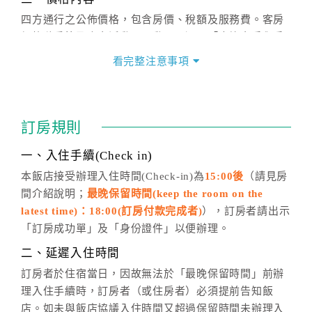
四方通行之公佈價格，包含房價、稅額及服務費。客房
價格隨季節及人文活動而異動，以選項「查詢空房與房
價」之當日價格為標準。
看完整注意事項
四、訂單異動
訂房成功後，訂房者如需異動內容，須於住房前在四方
通行「客服聯絡單」提出申辦，四方通行
恕不接受以電
訂房規則
話方式異動
訂單。
※非客服時間之申辦異動，皆為次日計算及辦理。
一、入住手續(Check in)
五、客服時間
本飯店接受辦理入住時間(Check-in)為
15:00後
（請見房
間介紹說明；
最晚保留時間(keep the room on the
週一至週日，上午9:00～晚上6:00
latest time)：18:00(訂房付款完成者)
），訂房者請出示
六、聯絡方式
「訂房成功單」及「身份證件」以便辦理。
週一至週日：
客服聯絡單
、
LINE@
、電話：
二、延遲入住時間
(07)9682715 。
訂房者於住宿當日，因故無法於「最晚保留時間」前辦
理入住手續時，訂房者（或住房者）必須提前告知飯
店。如未與飯店協議入住時間又超過保留時間未辦理入