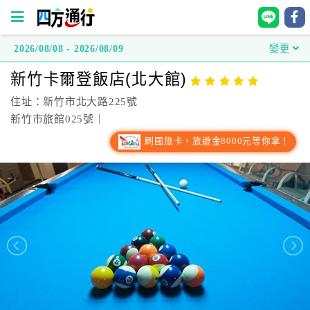
2026/08/08 - 2026/08/09
變更
四
新竹卡爾登飯店(北大館)
方
通
住址：新竹市北大路225號
行
新竹市旅館025號｜
訂
刷國旅卡，旅遊金8000元等你拿！
房
台
灣
訂
房
直