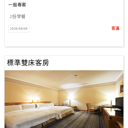
一般專案
2份早餐
訂
房
客滿
2026/08/08
Q&A
國
旅
標準雙床客房
卡
訂
房
請
款
收
據