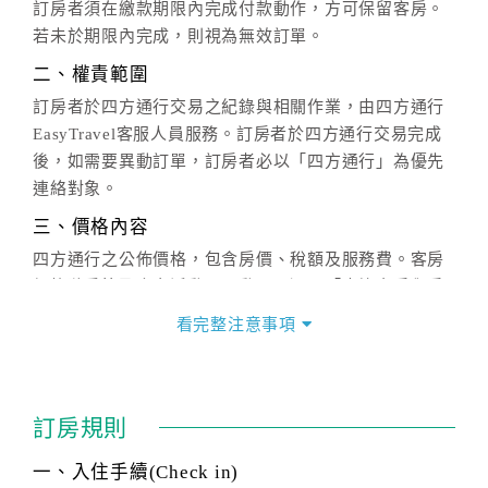
訂房者須在繳款期限內完成付款動作，方可保留客房。
若未於期限內完成，則視為無效訂單。
二、權責範圍
訂房者於四方通行交易之紀錄與相關作業，由四方通行
EasyTravel客服人員服務。訂房者於四方通行交易完成
後，如需要異動訂單，訂房者必以「四方通行」為優先
連絡對象。
三、價格內容
四方通行之公佈價格，包含房價、稅額及服務費。客房
價格隨季節及人文活動而異動，以選項「查詢空房與房
價」之當日價格為標準。
看完整注意事項
四、訂單異動
訂房成功後，訂房者如需異動內容，須於住房前在四方
通行「客服聯絡單」提出申辦，四方通行
恕不接受以電
訂房規則
話方式異動
訂單。
※非客服時間之申辦異動，皆為次日計算及辦理。
一、入住手續(Check in)