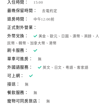
入住時間：
15:00
客
最晚保留時間：
去電約定
服
退房時間：
中午12:00前
聯
絡
正式對外營業：
單
外幣兌換：
美金、歐元、日圓、澳幣、英鎊、人
民幣、韓幣、加拿大幣、港幣
Line
刷卡服務：
線
單車可進房：
無
上
客
外國語服務：
英文、日文、粵語、客家語
服
可上網：
接送：
無
紅
餐飲服務：
無
利
寵物可同房旅店：
查
無
詢