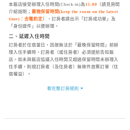
五、客服時間
本飯店接受辦理入住時間(Check-in)為
15:00
（請見房間
介紹說明；
最晚保留時間(keep the room on the latest
週一至週日，上午9:00～晚上6:00
time)：去電約定
），訂房者請出示「訂房成功單」及
六、聯絡方式
「身份證件」以便辦理。
週一至週日：
客服聯絡單
、
LINE@
、電話：
二、延遲入住時間
(07)9682715 。
訂房者於住宿當日，因故無法於「最晚保留時間」前辦
理入住手續時，訂房者（或住房者）必須提前告知飯
店。如未與飯店協議入住時間又超過保留時間未辦理入
住手續，則視訂房者（及住房者）無條件放棄訂單（住
宿權益）。
三、退房手續(Check out)
看完整訂房規則
本飯店退房時間(Check-out)為 （
中午12:00前
），訂房
者與飯店之其他交易﹝如續住、加床、餐費、小費、電
話費...等﹞所發生之費用，必須與飯店現場結清。
四、訂單異動
訂房者應於
入住前2日
（不含入住當日）提出申辦，如未