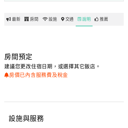
顧
客
最新
房間
設施
交通
說明
推薦
滿
意
度
房間預定
訂
單
建議您更改住宿日期，或選擇其它飯店。
管
房價已內含服務費及稅金
理
會
員
帳
設施與服務
戶