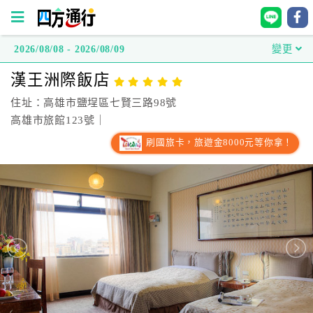
2026/08/08 - 2026/08/09
變更
四
漢王洲際飯店
方
通
住址：高雄市鹽埕區七賢三路98號
行
高雄市旅館123號｜
訂
刷國旅卡，旅遊金8000元等你拿！
房
台
灣
訂
房
直