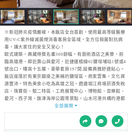
接
跟
飯
店
訂
※新冠肺炎疫情嚴峻，本飯店全台首創，使用最高等級醫療
房
用UV-C紫外線滅菌燈消毒客房全區域，全方位殺菌對抗病
HOT
毒，讓大家住的安全又安心！
歐式建築，典藏得獎名畫300餘幅，有藝術酒店之美譽，前
臨高雄港、鄰近壽山與愛河，近捷運橘線02鹽埕埔站1號或4
特
號出口，樓高十五層、豪華套房197間,設備典雅舒適貼心。
色
飯店座落於有東京銀座之美稱的鹽埕區，商家雲集，文化資
民
源豐沛，特色美食小吃為高雄之冠，週邊堀江商場菸酒免稅
宿
店、珠寶街、駁二特區、工商展覽中心、博物館、音樂館、
愛河、西子灣、旗津海岸公園等景點，山水河港共構的港都
風情，是商務人士、觀光旅遊最佳的選擇。
全部展開
全
台灣.高雄市鹽埕區七賢三路98號 No.98 Cisian 3rd.Rd
球
Districk.Kaohsiung Taiwan
租
車
【交通便利三鐵+航班一條通～ 跟著捷運趴趴走－橘線O2就