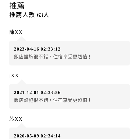
提出申辦不得異動訂單。
推薦
每筆訂單異動限定
乙
次，限原訂飯店，異動完成後不得
推薦人數
63
人
辦理取消退款。
訂單異動後，訂單費用總計大於原訂單費用總計時，訂
陳XX
房者應補足差額。（限原訂飯店）
訂單異動後，訂單費用總計小於原訂單費用總計時，訂
2023-04-16 02:33:12
房者不得要求退其差額。（限原訂飯店）
飯店設施很不錯，住宿享受更超值！
五、保留住宿權益(保留住房)
．訂房者因故辦理訂單異動，本飯店可接受
保留住宿金
jXX
額3個月
限原訂飯店），異動完成後不得辦理取消退款。
（提出申辦日為保留起算日）
2021-12-01 02:33:56
．訂房者使用「保留住宿金額」時，請注意！為避免飯
飯店設施很不錯，住宿享受更超值！
店客滿，敬請及早計畫，如逾時未提出申辦，視同無條
件放棄訂單（住宿權益）。 （限原訂飯店使用）
．每筆訂單異動限定乙次，限原訂飯店，異動完成後不
芯XX
得辦理取消退款。
．訂單異動後，訂單費用總計大於原訂單費用總計時，
2020-05-09 02:34:14