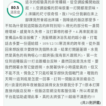
這次的經驗真的非常糟糕，從空調設備開始說
在漢王前】
80.5
起，1.空調設備的菸味很重一打開都是菸味。
＊高雄火車站：搭火車到達高雄車站，由捷運R11高雄車
滿意度
網
2.床鋪的尺寸很奇怪，我170公分我躺在床上
站搭到R10美麗島站，轉橘線到O2鹽埕埔站，
紅
腳踝竟然會超出床鋪，我睡過的飯店那麼多，
從4號或1號出口步行5鐘，就到漢王。
帶
不知為什麼就這間飯店的床特別短?3.燈光的部分有一盞筒
＊高鐵左營站：搭高鐵到達高雄左營站，由捷運左營站
你
燈壞掉，感覺年久失修，沒打算修的樣子。4.再來就是浴
R16搭到R10美麗島站，轉橘線到O2鹽埕埔站，
玩
室備品&衛浴設備了，洗髮精跟沐浴乳給的超小器，打電
從4號或1號出口步行5分鐘，就到漢王。
話去多要一份還給錯，109/12/31寒流來的跨年夜，從外面
＊高雄小港國際機場：搭飛機到達機場，由捷運R4搭到
回來想說很冷要趕快洗個熱水澡，結果打開蓮蓬頭，水竟
R10美麗島站，轉搭橘線搭到O2鹽埕埔站，
玩
然是黃色的有夠噁心!!!超誇張(我有影片跟照片)，第一次
從4號或1號出口步行5分鐘，就到漢王。
樂
住到這種飯店!!!打去跟櫃台反映，盡然回說是洗水塔，要
＊自行開車：走中山高(第一國道)到高雄，從中正交流道
地
我們開著水等它變透明，水開著快半小時還是黃的，但又
下接中正路，沿著中正路往市區方向，
圖
不能不洗，情急之下只能咬著牙趕快洗個戰鬥澡，喔我的
過凱旋路平交道走五福路直行，過愛河橋再直行，漢王
天啊!!!這到底是怎麼一回事，訂到一間飯店來折磨自己
在五福四路與七賢三路交叉口。
顧
的!!浪漫的跨年夜被飯店搞得女友快跟我分手了!!原本打算
＊搭遊輪：搭遊輪到高雄，在高雄港碼頭下船，沿著七賢
客
直接向飯店反映，但飯店官網沒有客服信箱，所以希望貴
三路直走15分鐘，可抵達漢王。
服
平台能協助處理此事，真的太誇張了!!!超級不滿意的!!!
務
(共21則評鑑)