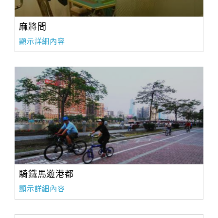
合
作
麻將間
提
顯示詳細內容
案
飯
店
合
作
廠
商
合
騎鐵馬遊港都
作
顯示詳細內容