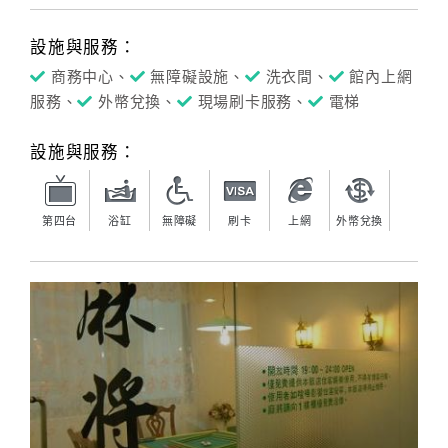
設施與服務：
訂
商務中心、
無障礙設施、
洗衣間、
館內上網
房
服務、
外幣兌換、
現場刷卡服務、
電梯
Q&A
設施與服務：
國
旅
第四台
浴缸
無障礙
刷卡
上網
外幣兌換
卡
訂
房
請
款
收
據