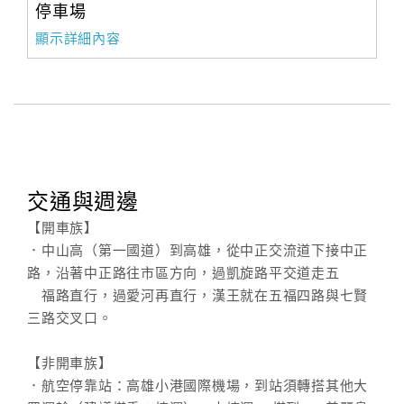
旅
停車場
伴
顯示詳細內容
計
劃
商
品
宣
傳
交通與週邊
【開車族】
．中山高（第一國道）到高雄，從中正交流道下接中正
路，沿著中正路往市區方向，過凱旋路平交道走五
福路直行，過愛河再直行，漢王就在五福四路與七賢
三路交叉口。
【非開車族】
．航空停靠站：高雄小港國際機場，到站須轉搭其他大