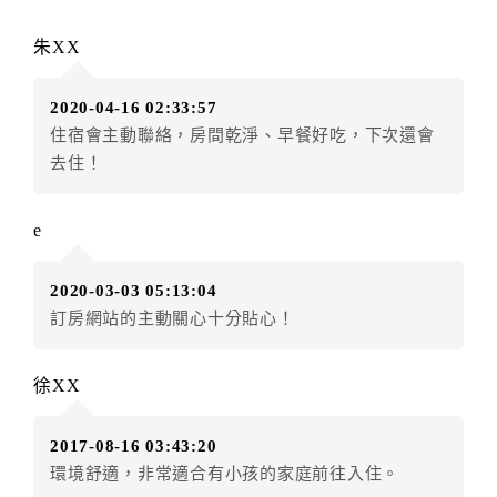
辦理取消退款。
訂單異動後，訂單費用總計大於原訂單費用總計時，訂
朱XX
房者應補足差額。（限原訂飯店）
訂單異動後，訂單費用總計小於原訂單費用總計時，訂
2020-04-16 02:33:57
房者不得要求退其差額。（限原訂飯店）
住宿會主動聯絡，房間乾淨、早餐好吃，下次還會
五、保留住宿權益(保留住房)
去住！
．訂房者因故辦理訂單異動，本飯店可接受
保留住宿金
額3個月
限原訂飯店），異動完成後不得辦理取消退款。
e
（提出申辦日為保留起算日）
．訂房者使用「保留住宿金額」時，請注意！為避免飯
2020-03-03 05:13:04
店客滿，敬請及早計畫，如逾時未提出申辦，視同無條
訂房網站的主動關心十分貼心！
件放棄訂單（住宿權益）。 （限原訂飯店使用）
．每筆訂單異動限定乙次，限原訂飯店，異動完成後不
得辦理取消退款。
徐XX
．訂單異動後，訂單費用總計大於原訂單費用總計時，
訂房者應補足差額。 限原訂飯店
2017-08-16 03:43:20
．訂單異動後，訂單費用總計小於原訂單費用總計時，
環境舒適，非常適合有小孩的家庭前往入住。
訂房者不得要求退其差額。限原訂飯店