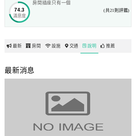
房間插座只有一個
京城大飯店-專為商務、觀光旅客服務，能吸引日、韓、星
74.3
(共21則評鑑)
及東南亞各國旅客青睞，可謂高雄市中型飯店的模範生。除
滿意度
網
了面對高雄火車站的地理優勢外，近年受惠於北高雄迅速發
紅
展、高速鐵路的正式通車以及高雄捷運正式運轉等因素，京
帶
城大飯店-對外交通更為便利。我們將更用心，在觀光商務旅
你
遊業界，提供更出色的服務，我們將秉持南台灣重禮好客的
最新
房間
設施
交通
說明
推薦
玩
傳統歡迎您的蒞臨。
你不可不看我 TRUST ME
玩
最新消息
樂
京城大飯店店特色
地
．高雄中型飯店第一品牌，近日耗資數仟萬改裝完成，美侖
圖
美奐、氣質非凡。
．提供比平日更便宜的優惠房價（星期五、六、日）。
顧
．絕佳地理位置，面對後火車站，台鐡、高速鐵路、輕軌、
客
捷運將在此四鐡共構，鄰近六合夜市、愛河、美術館、
服
蓮池潭、科工館、澄清湖等名勝景點，西子灣、旗津海岸
務
公園，公車可抵達。