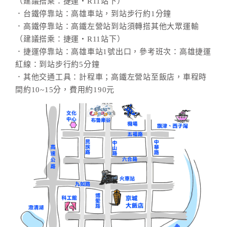
（建議搭乘：捷運‧R11站下）
．台鐵停靠站：高雄車站，到站步行約1分鐘
．高鐵停靠站：高鐵左營站到站須轉搭其他大眾運輸
（建議搭乘：捷運‧R11站下）
．捷運停靠站：高雄車站1號出口，參考班次：高雄捷運
紅線：到站步行約5分鐘
．其他交通工具：計程車；高鐵左營站至飯店，車程時
間約10~15分，費用約190元