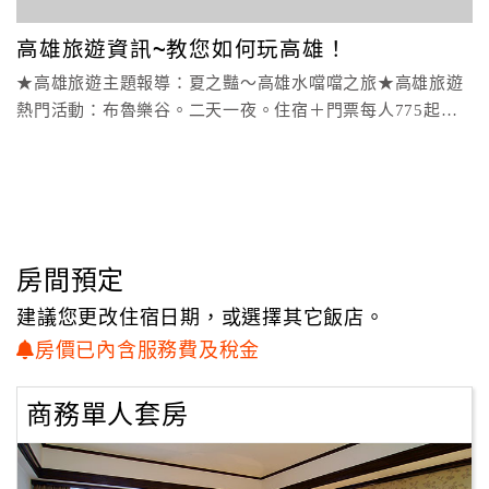
．對京城大飯店設備。服務品質若不滿意可要求折價退費，
顧
打破網路訂房不確定感。
高雄旅遊資訊~教您如何玩高雄！
客
★高雄旅遊主題報導：夏之豔～高雄水噹噹之旅★高雄旅遊
滿
熱門活動：布魯樂谷。二天一夜。住宿＋門票每人775起～
意
★高雄旅遊住宿
度
訂
單
管
房間預定
理
建議您更改住宿日期，或選擇其它飯店。
房價已內含服務費及稅金
會
員
商務單人套房
帳
戶