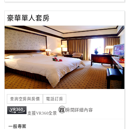
豪華單人套房
訂
房
Q&A
國
旅
卡
訂
房
查詢空房與房價
電話訂房
請
款
房間詳細內容
支援VR360全景
收
據
一般專案