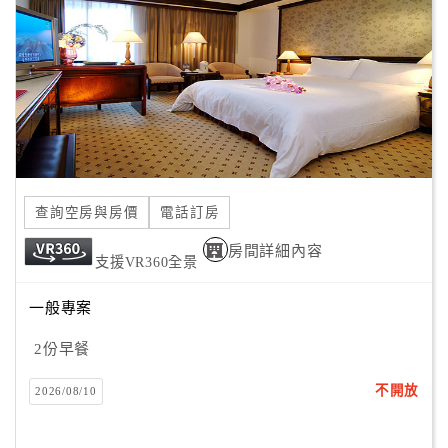
客
服
聯
絡
單
Line
查詢空房與房價
電話訂房
線
房間詳細內容
上
支援VR360全景
客
服
一般專案
2份早餐
紅
不開放
2026/08/10
利
查
詢