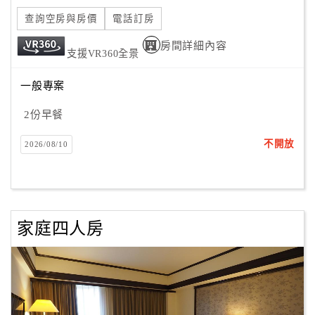
旅
伴
查詢空房與房價
電話訂房
計
房間詳細內容
劃
支援VR360全景
一般專案
商
2份早餐
品
宣
不開放
2026/08/10
傳
家庭四人房