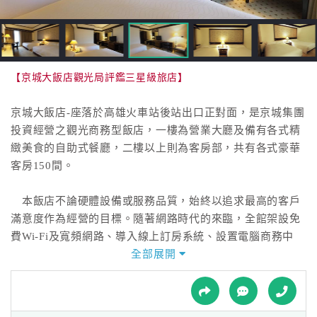
接
跟
飯
店
訂
【京城大飯店觀光局評鑑三星級旅店】
房
HOT
京城大飯店-座落於高雄火車站後站出口正對面，是京城集團
投資經營之觀光商務型飯店，一樓為營業大廳及備有各式精
緻美食的自助式餐廳，二樓以上則為客房部，共有各式豪華
特
客房150間。
色
民
本飯店不論硬體設備或服務品質，始終以追求最高的客戶
宿
滿意度作為經營的目標。隨著網路時代的來臨，全館架設免
費Wi-Fi及寬頻網路、導入線上訂房系統、設置電腦商務中
心，並加強員工訓練、提昇員工素質，以客為尊的服務態度
全部展開
全
與親切誠懇的問候，滿足您住宿、餐飲、資訊、觀光等需
球
求。
租
車