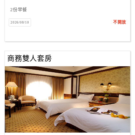
合
2份早餐
作
提
不開放
2026/08/10
案
飯
店
商務雙人套房
合
作
廠
商
合
作