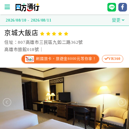
2026/08/10 - 2026/08/11
變更
四
京城大飯店
方
通
住址：807高雄市三民區九如二路362號
行
高雄市旅館018號｜
訂
刷國旅卡，旅遊金8000元等你拿！
VR360
房
台
灣
訂
房
直