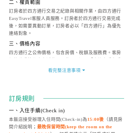
二、權責範圍
訂房者於四方通行交易之紀錄與相關作業，由四方通行
EasyTravel客服人員服務。訂房者於四方通行交易完成
後，如需要異動訂單，訂房者必以「四方通行」為優先
連絡對象。
三、價格內容
四方通行之公佈價格，包含房價、稅額及服務費。客房
價格隨季節及人文活動而異動，以選項「查詢空房與房
價」之當日價格為標準。
看完整注意事項
四、訂單異動
訂房成功後，訂房者如需異動內容，須於住房前在四方
通行「客服聯絡單」提出申辦，四方通行
恕不接受以電
訂房規則
話方式異動
訂單。
※非客服時間之申辦異動，皆為次日計算及辦理。
一、入住手續(Check in)
五、客服時間
本飯店接受辦理入住時間(Check-in)為
15:00後
（請見房
間介紹說明；
最晚保留時間(keep the room on the
週一至週日，上午9:00～晚上6:00