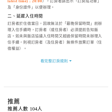
latest time)：20:00
），訂房者請出示「訂房成功單」
六、聯絡方式
及「身份證件」以便辦理。
週一至週日：
客服聯絡單
、
LINE@
、電話：
二、延遲入住時間
(07)9682715 。
訂房者於住宿當日，因故無法於「最晚保留時間」前辦
理入住手續時，訂房者（或住房者）必須提前告知飯
店。如未與飯店協議入住時間又超過保留時間未辦理入
住手續，則視訂房者（及住房者）無條件放棄訂單（住
宿權益）。
三、退房手續(Check out)
看完整訂房規則
本飯店退房時間(Check-out)為 （
中午12:00前
），訂房
者與飯店之其他交易﹝如續住、加床、餐費、小費、電
話費...等﹞所發生之費用，必須與飯店現場結清。
四、訂單異動
訂房者應於
入住前2日
（不含入住當日）提出申辦，如未
提出申辦不得異動訂單。
推薦
每筆訂單異動限定
乙
次，限原訂飯店，異動完成後不得
推薦人數
104
人