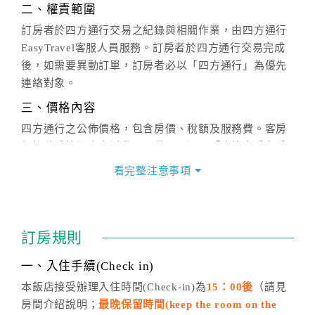
二、權責範圍
訂房者於四方通行交易之紀錄與相關作業，由四方通行
EasyTravel客服人員服務。訂房者於四方通行交易完成
後，如需要異動訂單，訂房者必以「四方通行」為優先
連絡對象。
三、價格內容
四方通行之公佈價格，包含房價、稅額及服務費。客房
價格隨季節及人文活動而異動，以選項「查詢空房與房
價」之當日價格為標準。
看完整注意事項
四、訂單異動
訂房成功後，訂房者如需異動內容，須於住房前在四方
通行「客服聯絡單」提出申辦，四方通行
恕不接受以電
訂房規則
話方式異動
訂單。
※非客服時間之申辦異動，皆為次日計算及辦理。
一、入住手續(Check in)
五、客服時間
本飯店接受辦理入住時間(Check-in)為
15：00後
（請見
房間介紹說明；
最晚保留時間(keep the room on the
週一至週日，上午9:00～晚上6:00