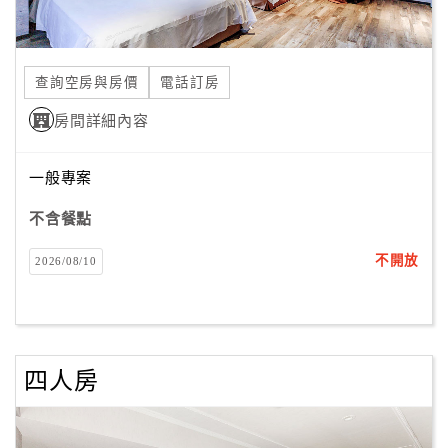
合
作
提
查詢空房與房價
電話訂房
案
房間詳細內容
飯
一般專案
店
合
不含餐點
作
不開放
2026/08/10
廠
商
合
四人房
作