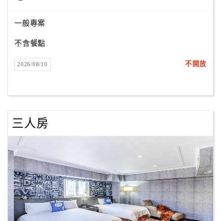
一般專案
訂
不含餐點
房
Q&A
不開放
2026/08/10
國
旅
卡
三人房
訂
房
請
款
收
據