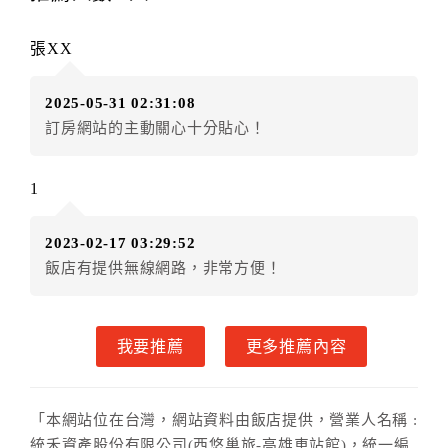
辦理取消退款。
訂單異動後，訂單費用總計大於原訂單費用總計時，訂
張XX
房者應補足差額。（限原訂飯店）
訂單異動後，訂單費用總計小於原訂單費用總計時，訂
2025-05-31 02:31:08
房者不得要求退其差額。（限原訂飯店）
訂房網站的主動關心十分貼心！
五、取消訂單
訂房者因故取消訂單辦理退款，依下列標準申辦：
1
◎住房日3天前辦理者，訂單費用扣除總計0%為手續費
◎住房日1天前辦理者，訂單費用扣除總計100%為手續
2023-02-17 03:29:52
費
飯店有提供無線網路，非常方便！
◎住房日當日辦理者，訂單費用扣除總計100%為手續費
◎住房日當日不得辦理。
◎住房日當日未辦理入住手續者，視同住房，已付訂單
我要推薦
更多推薦內容
之訂金將全額沒收。
六、取消異動
特別說明：如遇特殊住房日期預訂，住宿日14天前可以
「本網站位在台灣，網站資料由飯店提供，營業人名稱 :
免費取消與異動，14天內提出則恕無法取消與異動住房
統禾資產股份有限公司(西悠巢旅-高雄車站館)，統一編