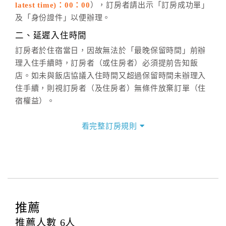
latest time)：00：00
），訂房者請出示「訂房成功單」
六、聯絡方式
及「身份證件」以便辦理。
週一至週日：
客服聯絡單
、
LINE@
、電話：
二、延遲入住時間
(07)9682715 。
訂房者於住宿當日，因故無法於「最晚保留時間」前辦
理入住手續時，訂房者（或住房者）必須提前告知飯
店。如未與飯店協議入住時間又超過保留時間未辦理入
住手續，則視訂房者（及住房者）無條件放棄訂單（住
宿權益）。
三、退房手續(Check out)
看完整訂房規則
本飯店退房時間(Check-out)為 （
11：00前
），訂房者
與飯店之其他交易﹝如續住、加床、餐費、小費、電話
費...等﹞所發生之費用，必須與飯店現場結清。
四、訂單異動
訂房者應於
入住前4日
（不含入住當日）提出申辦，如未
提出申辦不得異動訂單。
推薦
每筆訂單異動限定
乙
次，限原訂飯店，異動完成後不得
推薦人數
6
人