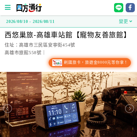
2026/08/10 - 2026/08/11
變更
四
西悠巢旅-高雄車站館【寵物友善旅館】
方
通
住址：高雄市三民區安寧街454號
行
高雄市旅館558號｜
訂
刷國旅卡，旅遊金8000元等你拿！
房
台
灣
訂
房
直