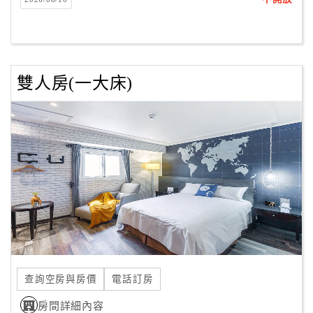
客
服
聯
絡
雙人房(一大床)
單
Line
線
上
客
服
紅
利
查詢空房與房價
電話訂房
查
房間詳細內容
詢