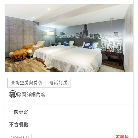
顧
客
滿
意
度
訂
單
管
查詢空房與房價
電話訂房
理
房間詳細內容
會
一般專案
員
帳
不含餐點
戶
不開放
2026/08/10