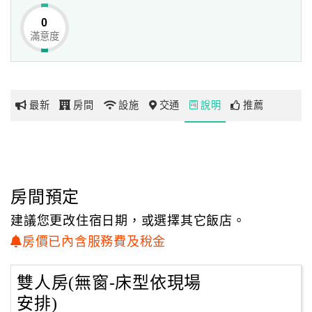
0
滿意度
網
紅
帶
你
最新
房間
設施
交通
說明
推薦
玩
玩
樂
地
房間預定
圖
建議您更改住宿日期，或選擇其它飯店。
顧
房價已內含服務費及稅金
客
服
雙人房(無窗-床型依現場
務
安排)