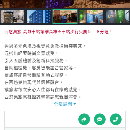
接
跟
飯
店
訂
西悠巢旅-高雄車站館離高雄火車站步行只要５—８分鐘！
房
HOT
透過多元色塊及視覺意象激撞衝突美感，
混搭出輕奢時尚文青感受，
引入五感體驗及創新科技服務，
特
自助櫃檯機、客房智能語音管家等，
色
讓旅客能自發體驗互動式服務，
民
在西悠巢旅現代與懷舊融合，
宿
讓旅客每次安心入住都有在家的感覺，
西悠巢旅高雄館誠摯邀請您親自體會。
全部展開
全
球
租
車